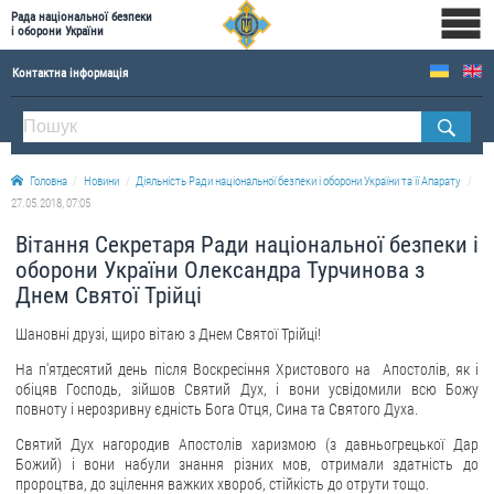
Рада національної безпеки
і оборони України
Контактна інформація
ПРО РНБОУ
Склад Ради національної безпеки і оборони України
Головна
Новини
Діяльність Ради національної безпеки і оборони України та її Апарату
Апарат Ради національної безпеки і оборони України
27.05.2018, 07:05
Правова основа діяльності Ради національної безпеки і оборони України
Вітання Секретаря Ради національної безпеки і
Історична довідка про діяльність Ради національної безпеки і оборони України
оборони України Олександра Турчинова з
Днем Святої Трійці
ОФІЦІЙНІ ДОКУМЕНТИ
Шановні друзі, щиро вітаю з Днем Святої Трійці!
ПРЕСЦЕНТР
На п'ятдесятий день після Воскресіння Христового на Апостолів, як і
обіцяв Господь, зійшов Святий Дух, і вони усвідомили всю Божу
Новини
повноту і нерозривну єдність Бога Отця, Сина та Святого Духа.
Drone Deals
Святий Дух нагородив Апостолів харизмою (з давньогрецької Дар
Фотогалерея
Божий) і вони набули знання різних мов, отримали здатність до
пророцтва, до зцілення важких хвороб, стійкість до отрути тощо.
Відеогалерея