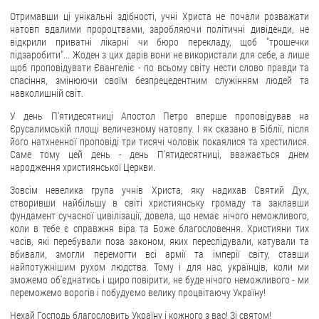
Отримавши ці унікальні здібності, учні Христа не почали розважати
ЗВЕРНЕННЯ ГРОМАДЯН
натовп вдалими пророцтвами, заробляючи політичні дивіденди, не
відкрили приватні лікарні чи бюро перекладу, щоб "трошечки
Звернення громадян
підзаробити"... Жоден з цих дарів вони не використали для себе, а лише
щоб проповідувати Євангеліє - по всьому світу нести слово правди та
Електронне звернення
спасіння, змінюючи своїм безпрецедентним служінням людей та
навколишній світ.
ДОСТУП ДО ПУБЛІЧНОЇ ІНФОРМАЦІЇ
У день П'ятидесятниці Апостол Петро вперше проповідував на
Єрусалимській площі величезному натовпу. І як сказано в Біблії, після
Організація доступу до публічної інформації
його натхненної проповіді три тисячі чоловік покаялися та хрестилися.
Запит на отримання публічної інформації
Саме тому цей день - день П'ятидесятниці, вважається днем
народження християнської Церкви.
Облік публічної інформації
Зовсім невелика група учнів Христа, яку надихав Святий Дух,
Питання запобігання корупції
створивши найбільшу в світі християнську громаду та заклавши
Публічні закупівлі
фундамент сучасної цивілізації, довела, що немає нічого неможливого,
коли в тебе є справжня віра та Боже благословення. Християни тих
Внутрішній аудит
часів, які перебували поза законом, яких переслідували, катували та
вбивали, змогли перемогти всі армії та імперії світу, ставши
ДЕРЖАВНИЙ РЕЄСТР САНКЦІЙ
найпотужнішим рухом людства. Тому і для нас, українців, коли ми
зможемо об'єднатись і щиро повірити, не буде нічого неможливого - ми
переможемо ворогів і побудуємо велику процвітаючу Україну!
Нехай Господь благословить Україну і кожного з вас! Зі святом!