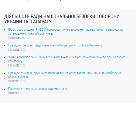
ДІЯЛЬНІСТЬ РАДИ НАЦІОНАЛЬНОЇ БЕЗПЕКИ І ОБОРОНИ
УКРАЇНИ ТА ЇЇ АПАРАТУ
Відбулося засідання РНБО України: розглянуто виконання планів стійкості у регіонах та
затверджено план стійкості Києва
05.08.2026
19:52
Президент України представив нового Секретаря РНБО Ігоря Клименка
04.08.2026
18:40
Україна посилює санкційний тиск на постачальників російського військово-промислового
комплексу
04.08.2026
10:06
Президент України призначив Ігоря Клименка Секретарем Ради національної безпеки і
оборони України
03.08.2026
17:40
Посилення тиску на агресора: підсумки липня
03.08.2026
11:50