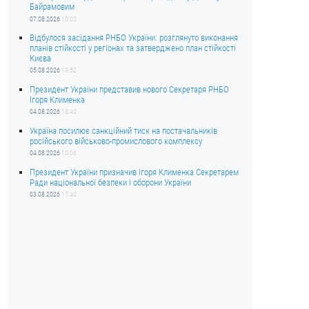
Байрамовим
07.08.2026
10:03
Відбулося засідання РНБО України: розглянуто виконання
планів стійкості у регіонах та затверджено план стійкості
Києва
05.08.2026
19:52
Президент України представив нового Секретаря РНБО
Ігоря Клименка
04.08.2026
18:40
Україна посилює санкційний тиск на постачальників
російського військово-промислового комплексу
04.08.2026
10:06
Президент України призначив Ігоря Клименка Секретарем
Ради національної безпеки і оборони України
03.08.2026
17:40