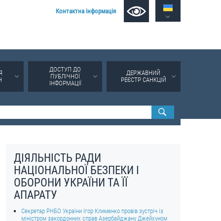
Контактна інформація
ДОСТУП ДО
Я
ДЕРЖАВНИЙ
ПУБЛІЧНОЇ
Н
РЕЄСТР САНКЦІЙ
ІНФОРМАЦІЇ
ДІЯЛЬНІСТЬ РАДИ
НАЦІОНАЛЬНОЇ БЕЗПЕКИ І
ОБОРОНИ УКРАЇНИ ТА ЇЇ
АПАРАТУ
Секретар РНБО України Ігор Клименко провів зустріч із
міністром закордонних справ Азербайджану Джейхуном