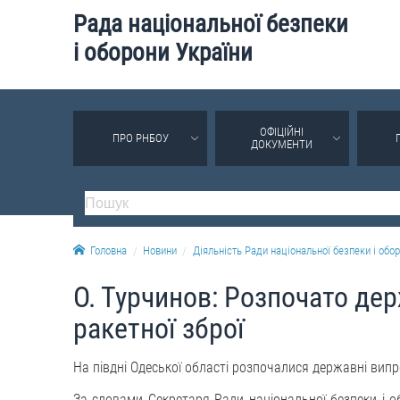
Рада національної безпеки
і оборони України
ОФІЦІЙНІ
ПРО РНБОУ
ДОКУМЕНТИ
Головна
Новини
Діяльність Ради національної безпеки і обор
О. Турчинов: Розпочато де
ракетної зброї
На півдні Одеської області розпочалися державні вип
За словами Секретаря Ради національної безпеки і 