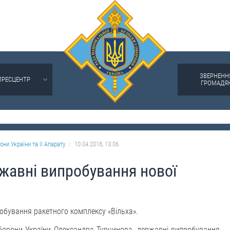
ЗВЕРНЕНН
ПРЕСЦЕНТР
ГРОМАДЯ
они України та її Апарату
10.04.2018, 13:06
ржавні випробування нової
робування ракетного комплексу «Вільха».
оборони України Олександра Турчинова, державні випробування