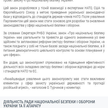
проект закону «Про національну безпеку України».
Цей закон розроблявся у тісній взаємодії з експертами НАТО, США та
Європейського Союзу з метою приведення української законодавчої
бази у відповідність до стандартів держав-членів НАТО. Після ухвалення
Парламентом цей закон має стати основою для розробки та оновлення
законодавства у сфері національної безпеки і оборони.
За словами Секретаря РНБО України, закон «Про національну безпеку
України» має узагальнити та привести до єдиного знаменника усі вже
здійснені та заплановані реформи сектору безпеки і оборони України, «а
також поєднати у собі не тільки базові засади національної безпеки, а й
питання демократичного цивільного контролю та основи планування у
цих сферах».
Він додав, що законопроект спрямовано на підвищення ефективності
діяльності всіх складових сектору безпеки і оборони відповідно до норм
і стандартів НАТО та ЄС.
«Якнайшвидше ухвалення цього законопроекту має стати важливим
елементом у сфері захисту української державності та протидії
російській агресії», - наголосив О. Турчинов у коментарі.
ДІЯЛЬНІСТЬ РАДИ НАЦІОНАЛЬНОЇ БЕЗПЕКИ І ОБОРОНИ
УКРАЇНИ ТА ЇЇ АПАРАТУ