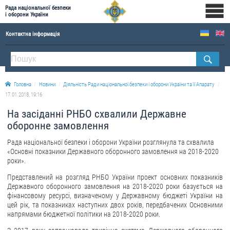
Рада національної безпеки
і оборони України
Контактна інформація
ПРО РНБОУ
Склад Ради національної безпеки і оборони України
Головна
Новини
Діяльність Ради національної безпеки і оборони України та її Апарату
Апарат Ради національної безпеки і оборони України
17.01.2018, 19:16
Правова основа діяльності Ради національної безпеки і оборони України
На засіданні РНБО схвалили Державне
Історична довідка про діяльність Ради національної безпеки і оборони України
оборонне замовлення
ОФІЦІЙНІ ДОКУМЕНТИ
Рада національної безпеки і оборони України розглянула та схвалила
«Основні показники Державного оборонного замовлення на 2018-2020
роки».
ПРЕСЦЕНТР
Представлений на розгляд РНБО України проект основних показників
Новини
Державного оборонного замовлення на 2018-2020 роки базується на
фінансовому ресурсі, визначеному у Державному бюджеті України на
Drone Deals
цей рік, та показниках наступних двох років, передбачених Основними
Фотогалерея
напрямами бюджетної політики на 2018-2020 роки.
Відеогалерея