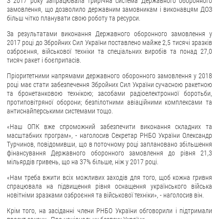
З 2017 року запрацювала трирічна система Державного оборонного
замовлення, що дозволило державним замовникам і виконавцям ДОЗ
ЗВЕРНЕННЯ ГРОМАДЯН
більш чітко планувати свою роботу та ресурси.
За результатами виконання Державного оборонного замовлення у
Звернення громадян
2017 році до Збройних Сил України поставлено майже 2,5 тисячі зразків
озброєння, військової техніки та спеціальних виробів та понад 27,0
Електронне звернення
тисяч ракет і боєприпасів.
ДОСТУП ДО ПУБЛІЧНОЇ ІНФОРМАЦІЇ
Пріоритетними напрямами державного оборонного замовлення у 2018
році має стати забезпечення Збройних Сил України сучасною ракетною
Організація доступу до публічної інформації
та бронетанковою технікою; засобами радіоелектронної боротьби,
протиповітряної оборони; безпілотними авіаційними комплексами та
Запит на отримання публічної інформації
антиснайперськими системами тощо.
Облік публічної інформації
«Наш ОПК вже спроможний забезпечити виконання складних та
Питання запобігання корупції
масштабних програм», - наголосив Секретар РНБО України Олександр
Турчинов, повідомивши, що в поточному році заплановано збільшення
Публічні закупівлі
фінансування Державного оборонного замовлення до рівня 21,3
мільярдів гривень, що на 37% більше, ніж у 2017 році.
Внутрішній аудит
«Нам треба вжити всіх можливих заходів для того, щоб кожна гривня
ДЕРЖАВНИЙ РЕЄСТР САНКЦІЙ
спрацювала на підвищення рівня оснащення українського війська
новітніми зразками озброєння та військової техніки», - наголосив він.
Крім того, на засіданні члени РНБО України обговорили і підтримали