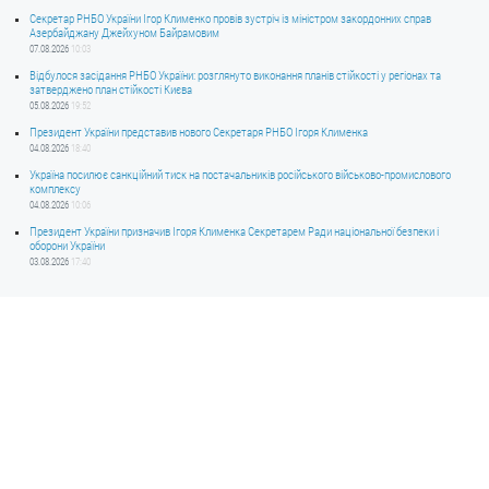
Секретар РНБО України Ігор Клименко провів зустріч із міністром закордонних справ
Азербайджану Джейхуном Байрамовим
07.08.2026
10:03
Відбулося засідання РНБО України: розглянуто виконання планів стійкості у регіонах та
затверджено план стійкості Києва
05.08.2026
19:52
Президент України представив нового Секретаря РНБО Ігоря Клименка
04.08.2026
18:40
Україна посилює санкційний тиск на постачальників російського військово-промислового
комплексу
04.08.2026
10:06
Президент України призначив Ігоря Клименка Секретарем Ради національної безпеки і
оборони України
03.08.2026
17:40