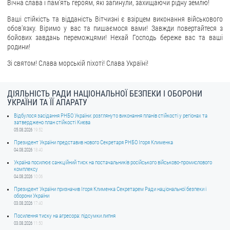
Вічна слава і пам'ять героям, які загинули, захищаючи рідну землю!
ЗВЕРНЕННЯ ГРОМАДЯН
Ваші стійкість та відданість Вітчизні є взірцем виконання військового
обов'язку. Віримо у вас та пишаємося вами! Завжди повертайтеся з
бойових завдань переможцями! Нехай Господь береже вас та ваші
Звернення громадян
родини!
Електронне звернення
Зі святом! Слава морській піхоті! Слава Україні!
ДОСТУП ДО ПУБЛІЧНОЇ ІНФОРМАЦІЇ
ДІЯЛЬНІСТЬ РАДИ НАЦІОНАЛЬНОЇ БЕЗПЕКИ І ОБОРОНИ
Організація доступу до публічної інформації
УКРАЇНИ ТА ЇЇ АПАРАТУ
Запит на отримання публічної інформації
Відбулося засідання РНБО України: розглянуто виконання планів стійкості у регіонах та
затверджено план стійкості Києва
Облік публічної інформації
05.08.2026
19:52
Питання запобігання корупції
Президент України представив нового Секретаря РНБО Ігоря Клименка
04.08.2026
18:40
Публічні закупівлі
Україна посилює санкційний тиск на постачальників російського військово-промислового
Внутрішній аудит
комплексу
04.08.2026
10:06
ДЕРЖАВНИЙ РЕЄСТР САНКЦІЙ
Президент України призначив Ігоря Клименка Секретарем Ради національної безпеки і
оборони України
03.08.2026
17:40
Посилення тиску на агресора: підсумки липня
03.08.2026
11:50