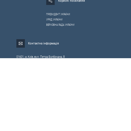
Корисні посилання
ПРЕЗИДЕНТ УКРАЇНИ
УРЯД УКРАЇНИ
ВЕРХОВНА РАДА УКРАЇНИ
Контактна інформація
01601, м.Київ, вул. Петра Болбочана, 8
Електронна адреса для звернень громадян:
gromada@rnbo.gov.ua
Телефони для надання інформації про звернення громадян та
запити на публічну інформацію: (044) 255-05-15, 255-06-49
Довідка про реєстрацію вхідної кореспонденції та інформація про
вихідну кореспонденцію Апарату РНБОУ: (044) 255-05-50, 255-06-34, 255-06-50
0-800-503-486 — «телефон довіри»
щодо протидії контрабанді та корупції на митниці
Слідкуй в соцмережах