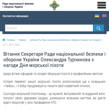
Рада національної безпеки
і оборони України
Контактна інформація
ПРО РНБОУ
Склад Ради національної безпеки і оборони України
Головна
Новини
Діяльність Ради національної безпеки і оборони України та її Апарату
Апарат Ради національної безпеки і оборони України
16.11.2017, 05:51
Правова основа діяльності Ради національної безпеки і оборони України
Вітання Секретаря Ради національної безпеки і
Історична довідка про діяльність Ради національної безпеки і оборони України
оборони України Олександра Турчинова з
нагоди Дня морської піхоти
ОФІЦІЙНІ ДОКУМЕНТИ
Щиро вітаю офіцерів та солдат Морської піхоти з професійним святом!
ПРЕСЦЕНТР
Історія перемог нашої морської піхоти розпочалася ще з козацьких
«Чайок», і її бійці продовжують писати свій славетний літопис.
Новини
Сьогодні морський піхотинець - це мужній, витривалий та відданий воїн-
Drone Deals
патріот своєї держави! Щодня, ризикуючи власним життям, ви даєте
Фотогалерея
відсіч ворогові у зоні проведення АТО.
Відеогалерея