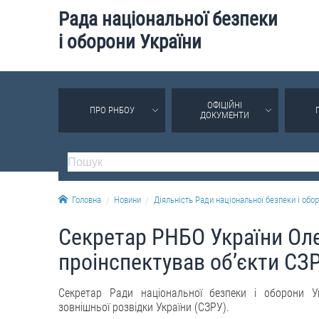
Рада національної безпеки
і оборони України
ОФІЦІЙНІ
ПРО РНБОУ
ДОКУМЕНТИ
Головна
Новини
Діяльність Ради національної безпеки і обор
Секретар РНБО України Ол
проінспектував об’єкти СЗ
Секретар Ради національної безпеки і оборони У
зовнішньої розвідки України (СЗРУ).