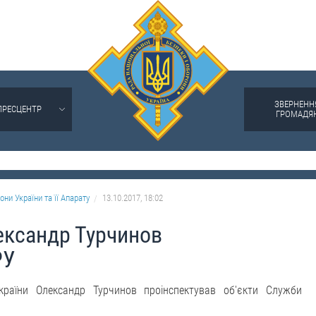
ЗВЕРНЕНН
ПРЕСЦЕНТР
ГРОМАДЯ
они України та її Апарату
13.10.2017, 18:02
ександр Турчинов
РУ
країни Олександр Турчинов проінспектував об'єкти Служби