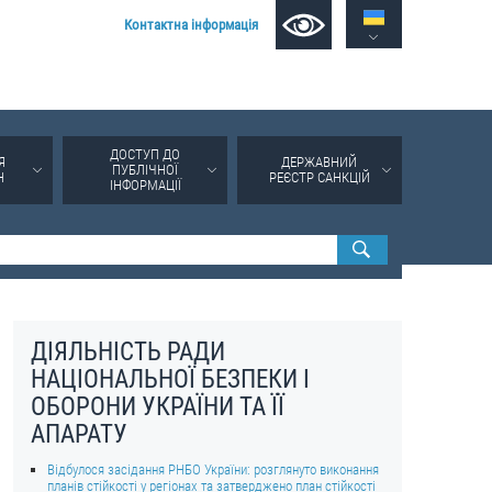
Контактна інформація
ДОСТУП ДО
Я
ДЕРЖАВНИЙ
ПУБЛІЧНОЇ
Н
РЕЄСТР САНКЦІЙ
ІНФОРМАЦІЇ
ДІЯЛЬНІСТЬ РАДИ
НАЦІОНАЛЬНОЇ БЕЗПЕКИ І
ОБОРОНИ УКРАЇНИ ТА ЇЇ
АПАРАТУ
Відбулося засідання РНБО України: розглянуто виконання
планів стійкості у регіонах та затверджено план стійкості