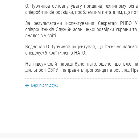
О. Турчинов основну увагу приділив технічному осн
співробітників розвідки, проблемним питанням, що по
За результатами інспектування Секретар РНБО Ук
співробітників Служби зовнішньої розвідки України та
аналогів у світі.
Водночас О. Турчинов акцентував, що технічне забез
спецслужб країн-членів НАТО.
На підсумковій нараді було наголошено, що вже н
діяльності СЗРУ і направить пропозиції на розгляд Пре
Версія для друку