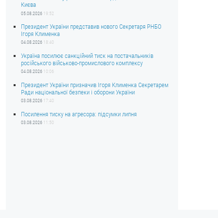
Києва
05.08.2026
19:52
Президент України представив нового Секретаря РНБО
Ігоря Клименка
04.08.2026
18:40
Україна посилює санкційний тиск на постачальників
російського військово-промислового комплексу
04.08.2026
10:06
Президент України призначив Ігоря Клименка Секретарем
Ради національної безпеки і оборони України
03.08.2026
17:40
Посилення тиску на агресора: підсумки липня
03.08.2026
11:50