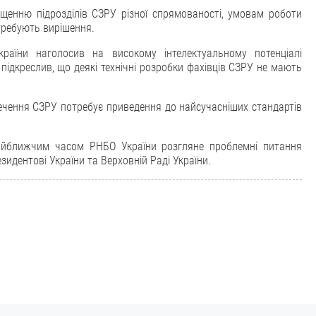
ащенню підрозділів СЗРУ різної спрямованості, умовам роботи
требують вирішення.
раїни наголосив на високому інтелектуальному потенціалі
 підкреслив, що деякі технічні розробки фахівців СЗРУ не мають
печення СЗРУ потребує приведення до найсучасніших стандартів
айближчим часом РНБО України розгляне проблемні питання
зидентові України та Верховній Раді України.