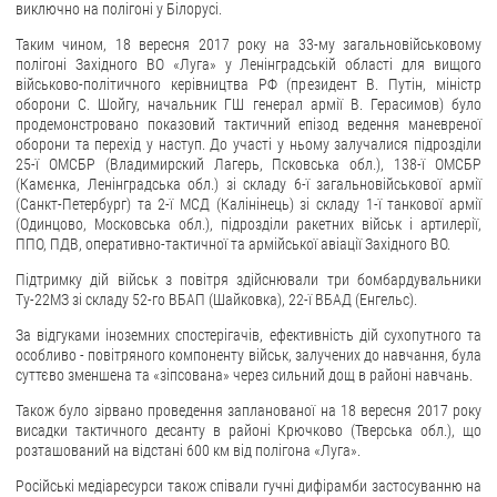
виключно на полігоні у Білорусі.
Таким чином, 18 вересня 2017 року на 33-му загальновійськовому
полігоні Західного ВО «Луга» у Ленінградській області для вищого
військово-політичного керівництва РФ (президент В. Путін, міністр
оборони С. Шойгу, начальник ГШ генерал армії В. Герасимов) було
продемонстровано показовий тактичний епізод ведення маневреної
оборони та перехід у наступ. До участі у ньому залучалися підрозділи
25-ї ОМСБР (Владимирский Лагерь, Псковська обл.), 138-ї ОМСБР
(Камєнка, Ленінградська обл.) зі складу 6-ї загальновійськової армії
(Санкт-Петербург) та 2-ї МСД (Калінінець) зі складу 1-ї танкової армії
(Одинцово, Московська обл.), підрозділи ракетних військ і артилерії,
ППО, ПДВ, оперативно-тактичної та армійської авіації Західного ВО.
Підтримку дій військ з повітря здійснювали три бомбардувальники
Ту-22МЗ зі складу 52-го ВБАП (Шайковка), 22-ї ВБАД (Енгельс).
За відгуками іноземних спостерігачів, ефективність дій сухопутного та
особливо - повітряного компоненту військ, залучених до навчання, була
суттєво зменшена та «зіпсована» через сильний дощ в районі навчань.
Також було зірвано проведення запланованої на 18 вересня 2017 року
висадки тактичного десанту в районі Крючково (Тверська обл.), що
розташований на відстані 600 км від полігона «Луга».
Російські медіаресурси також співали гучні дифірамби застосуванню на