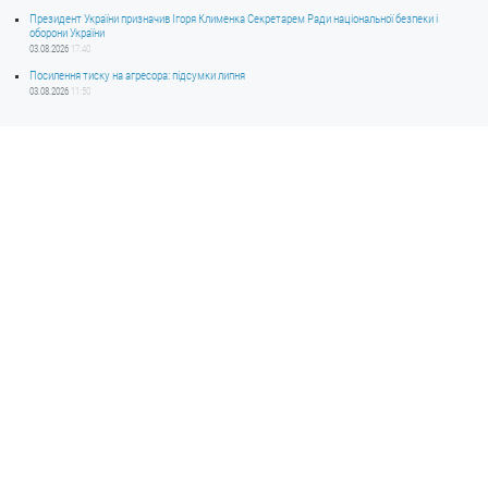
Президент України призначив Ігоря Клименка Секретарем Ради національної безпеки і
оборони України
03.08.2026
17:40
Посилення тиску на агресора: підсумки липня
03.08.2026
11:50