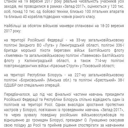
Станом на 19 вересня 2017 року реальна чисельність учасників усіх
заходів, які проводилися в рамках «Запад-2017», оцінюється у 120 тис.
ЗВЕРНЕННЯ ГРОМАДЯН
осіб, понад 10 тис. од. бойової техніки, близько 100 літальних апаратів
та близько 40 кораблів/підводних човнів різного класу.
Звернення громадян
Найбільші за обсягом військові маневри сплановані на 18-20 вересня
Електронне звернення
2017 року:
на території Російської Федерації - на 33-му загальновійськовому
ДОСТУП ДО ПУБЛІЧНОЇ ІНФОРМАЦІЇ
полігоні Західного ВО «Луга» у Ленінградській області, полігоні 336-ї
бригади морської піхоти берегових військ Балтійського флоту
Організація доступу до публічної інформації
«Хмелевка» та загальновійськовому полігоні «Павенково» Балтійського
флоту у Калінінградській області, а також 714-му полігоні
Запит на отримання публічної інформації
повітрянодесантних військ «Красные Струги» у Псковській області;
Облік публічної інформації
на території Республіки Білорусь - на 227-му загальновійськовому
Питання запобігання корупції
полігоні «Борисівський» (Мінська обл.) та полігоні «Брестський» 38-ї
ОДШБР сил спеціальних операцій.
Публічні закупівлі
Передбачалося, що під час фінальної частини навчань президенти
Внутрішній аудит
Російської Федерації та Республіки Білорусь спільно відвідають один із
полігонів на території Росії. Однак внаслідок зростання протестних
ДЕРЖАВНИЙ РЕЄСТР САНКЦІЙ
настроїв у Білорусі, пов'язаних із проведенням навчань «Запад-2017»,
та через зухвалу поведінку російських військовослужбовців по
відношенню до громадян Білорусі, президент О. Лукашенко скасував
свою поїздку до Росії та прийняв рішення спостерігати за навчанням