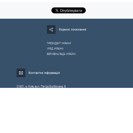
Корисні посилання
ПРЕЗИДЕНТ УКРАЇНИ
УРЯД УКРАЇНИ
ВЕРХОВНА РАДА УКРАЇНИ
Контактна інформація
01601, м.Київ, вул. Петра Болбочана, 8
Електронна адреса для звернень громадян:
gromada@rnbo.gov.ua
Телефони для надання інформації про звернення громадян та
запити на публічну інформацію: (044) 255-05-15, 255-06-49
Довідка про реєстрацію вхідної кореспонденції та інформація про
вихідну кореспонденцію Апарату РНБОУ: (044) 255-05-50, 255-06-34, 255-06-50
0-800-503-486 — «телефон довіри»
щодо протидії контрабанді та корупції на митниці