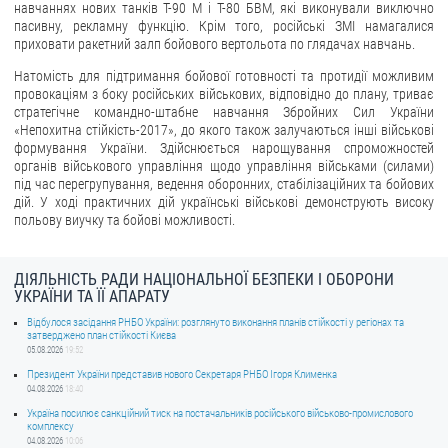
навчаннях нових танків Т-90 М і Т-80 БВМ, які виконували виключно
пасивну, рекламну функцію. Крім того, російські ЗМІ намагалися
приховати ракетний залп бойового вертольота по глядачах навчань.
Натомість для підтримання бойової готовності та протидії можливим
провокаціям з боку російських військових, відповідно до плану, триває
стратегічне командно-штабне навчання Збройних Сил України
«Непохитна стійкість-2017», до якого також залучаються інші військові
формування України. Здійснюється нарощування спроможностей
органів військового управління щодо управління військами (силами)
під час перегрупування, ведення оборонних, стабілізаційних та бойових
дій. У ході практичних дій українські військові демонструють високу
польову виучку та бойові можливості.
ДІЯЛЬНІСТЬ РАДИ НАЦІОНАЛЬНОЇ БЕЗПЕКИ І ОБОРОНИ
УКРАЇНИ ТА ЇЇ АПАРАТУ
Відбулося засідання РНБО України: розглянуто виконання планів стійкості у регіонах та
затверджено план стійкості Києва
05.08.2026
19:52
Президент України представив нового Секретаря РНБО Ігоря Клименка
04.08.2026
18:40
Україна посилює санкційний тиск на постачальників російського військово-промислового
комплексу
04.08.2026
10:06