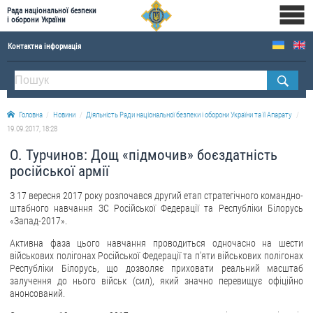
Рада національної безпеки
і оборони України
Контактна інформація
ПРО РНБОУ
Склад Ради національної безпеки і оборони України
Головна
Новини
Діяльність Ради національної безпеки і оборони України та її Апарату
Апарат Ради національної безпеки і оборони України
19.09.2017, 18:28
Правова основа діяльності Ради національної безпеки і оборони України
О. Турчинов: Дощ «підмочив» боєздатність
Історична довідка про діяльність Ради національної безпеки і оборони України
російської армії
ОФІЦІЙНІ ДОКУМЕНТИ
З 17 вересня 2017 року розпочався другий етап стратегічного командно-
штабного навчання ЗС Російської Федерації та Республіки Білорусь
ПРЕСЦЕНТР
«Запад-2017».
Активна фаза цього навчання проводиться одночасно на шести
Новини
військових полігонах Російської Федерації та п'яти військових полігонах
Республіки Білорусь, що дозволяє приховати реальний масштаб
Drone Deals
залучення до нього військ (сил), який значно перевищує офіційно
Фотогалерея
анонсований.
Відеогалерея