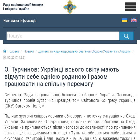
Рада національної безпеки
і оборони України
Контактна інформація
ПРО РНБОУ
Склад Ради національної безпеки і оборони України
Головна
Новини
Діяльність Ради національної безпеки і оборони України та її Апарату
Апарат Ради національної безпеки і оборони України
01.09.2017, 12:21
Правова основа діяльності Ради національної безпеки і оборони України
О. Турчинов: Українці всього світу мають
Історична довідка про діяльність Ради національної безпеки і оборони України
відчути себе однією родиною і разом
працювати на спільну перемогу
ОФІЦІЙНІ ДОКУМЕНТИ
Секретар Ради національної безпеки і оборони України Олександр
ПРЕСЦЕНТР
Турчинов провів зустріч з Президентом Світового Конгресу Українців
(СКУ) Євгеном Чолієм.
Новини
Під час зустрічі співрозмовники обговорили поточну ситуацію на Сході
Drone Deals
України. За словами О. Турчинова, оскільки ворожі обстріли на Сході
України не припиняються після чергової домовленості про припинення
Фотогалерея
вогню, це є свідченням того, що «Путін не збирається забиратися з
окупованої території, і для нього війна на Донбасі є важелем тиску на
Відеогалерея