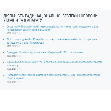
ДІЯЛЬНІСТЬ РАДИ НАЦІОНАЛЬНОЇ БЕЗПЕКИ І ОБОРОНИ
УКРАЇНИ ТА ЇЇ АПАРАТУ
Секретар РНБО України Ігор Клименко провів зустріч із міністром закордонних справ
Азербайджану Джейхуном Байрамовим
07.08.2026
10:03
Відбулося засідання РНБО України: розглянуто виконання планів стійкості у регіонах та
затверджено план стійкості Києва
05.08.2026
19:52
Президент України представив нового Секретаря РНБО Ігоря Клименка
04.08.2026
18:40
Україна посилює санкційний тиск на постачальників російського військово-промислового
комплексу
04.08.2026
10:06
Президент України призначив Ігоря Клименка Секретарем Ради національної безпеки і
оборони України
03.08.2026
17:40