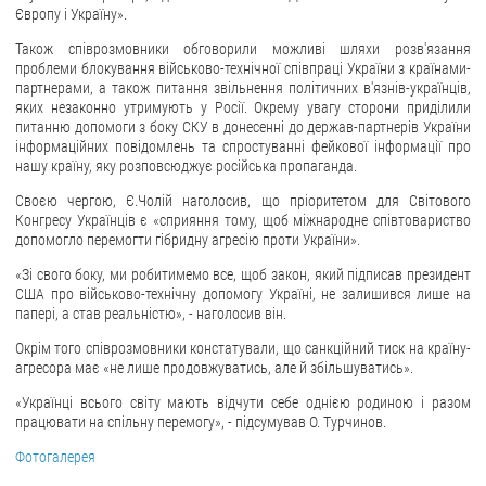
Європу і Україну».
ЗВЕРНЕННЯ ГРОМАДЯН
Також співрозмовники обговорили можливі шляхи розв'язання
проблеми блокування військово-технічної співпраці України з країнами-
Звернення громадян
партнерами, а також питання звільнення політичних в'язнів-українців,
яких незаконно утримують у Росії. Окрему увагу сторони приділили
Електронне звернення
питанню допомоги з боку СКУ в донесенні до держав-партнерів України
інформаційних повідомлень та спростуванні фейкової інформації про
ДОСТУП ДО ПУБЛІЧНОЇ ІНФОРМАЦІЇ
нашу країну, яку розповсюджує російська пропаганда.
Своєю чергою, Є.Чолій наголосив, що пріоритетом для Світового
Організація доступу до публічної інформації
Конгресу Українців є «сприяння тому, щоб міжнародне співтовариство
Запит на отримання публічної інформації
допомогло перемогти гібридну агресію проти України».
Облік публічної інформації
«Зі свого боку, ми робитимемо все, щоб закон, який підписав президент
США про військово-технічну допомогу Україні, не залишився лише на
Питання запобігання корупції
папері, а став реальністю», - наголосив він.
Публічні закупівлі
Окрім того співрозмовники констатували, що санкційний тиск на країну-
Внутрішній аудит
агресора має «не лише продовжуватись, але й збільшуватись».
ДЕРЖАВНИЙ РЕЄСТР САНКЦІЙ
«Українці всього світу мають відчути себе однією родиною і разом
працювати на спільну перемогу», - підсумував О. Турчинов.
Фотогалерея