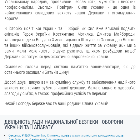
Українському народові, проявивши незламність, мужність і високий
професіоналізм. Сьогодні Повітряні Сили України - це одна із
ЗВЕРНЕННЯ ГРОМАДЯН
найпотужніших складових захисту нашої Держави і стримування
ворога!
Звернення громадян
В історію новітньої України та її Збройних Сил вже вписані подвиги
Електронне звернення
екіпажів Героя України Костянтина Могилка, Дмитра Майбороди,
кавалера ордена Богдана Хмельницького III ступеню Олександра Бєлого
ДОСТУП ДО ПУБЛІЧНОЇ ІНФОРМАЦІЇ
та інших військовослужбовців, які віддали життя за Україну, аби ми з
вами мали можливість рішуче рухатись шляхом розбудови нашої
Держави як потужної демократичної європейської країни.
Організація доступу до публічної інформації
Схиляємо голови перед світлою памʼяттю воїнів-авіаторів, які до
Запит на отримання публічної інформації
останнього захищали Батьківщину!
Облік публічної інформації
Дорогі друзі, дякую вам за сумлінну службу та забезпечення надійного
Питання запобігання корупції
захисту повітряних рубежів нашої держави, бажаю міцного здоровʼя,
злагоди у сімʼях, а також професійних успіхів та перемог!
Публічні закупівлі
Нехай Господь береже вас та ваші родини! Слава Україні!
Внутрішній аудит
ДЕРЖАВНИЙ РЕЄСТР САНКЦІЙ
ДІЯЛЬНІСТЬ РАДИ НАЦІОНАЛЬНОЇ БЕЗПЕКИ І ОБОРОНИ
УКРАЇНИ ТА ЇЇ АПАРАТУ
Секретар РНБО України Ігор Клименко провів зустріч із міністром закордонних справ
Азербайджану Джейхуном Байрамовим