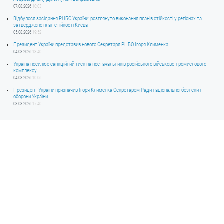
07.08.2026
10:03
Відбулося засідання РНБО України: розглянуто виконання планів стійкості у регіонах та
затверджено план стійкості Києва
05.08.2026
19:52
Президент України представив нового Секретаря РНБО Ігоря Клименка
04.08.2026
18:40
Україна посилює санкційний тиск на постачальників російського військово-промислового
комплексу
04.08.2026
10:06
Президент України призначив Ігоря Клименка Секретарем Ради національної безпеки і
оборони України
03.08.2026
17:40