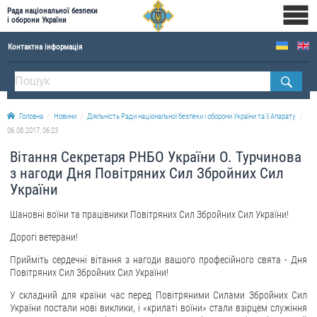
Рада національної безпеки
і оборони України
Контактна інформація
ПРО РНБОУ
Склад Ради національної безпеки і оборони України
Головна
Новини
Діяльність Ради національної безпеки і оборони України та її Апарату
Апарат Ради національної безпеки і оборони України
06.08.2017, 06:23
Правова основа діяльності Ради національної безпеки і оборони України
Вітання Секретаря РНБО України О. Турчинова
Історична довідка про діяльність Ради національної безпеки і оборони України
з нагоди Дня Повітряних Сил Збройних Сил
України
ОФІЦІЙНІ ДОКУМЕНТИ
Шановні воїни та працівники Повітряних Сил Збройних Сил України!
ПРЕСЦЕНТР
Дорогі ветерани!
Новини
Прийміть сердечні вітання з нагоди вашого професійного свята - Дня
Повітряних Сил Збройних Сил України!
Drone Deals
Фотогалерея
У складний для країни час перед Повітряними Силами Збройних Сил
України постали нові виклики, і «крилаті воїни» стали взірцем служіння
Відеогалерея