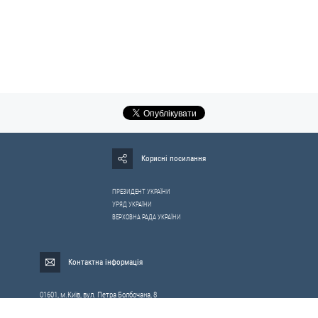
Корисні посилання
ПРЕЗИДЕНТ УКРАЇНИ
УРЯД УКРАЇНИ
ВЕРХОВНА РАДА УКРАЇНИ
Контактна інформація
01601, м.Київ, вул. Петра Болбочана, 8
Електронна адреса для звернень громадян:
gromada@rnbo.gov.ua