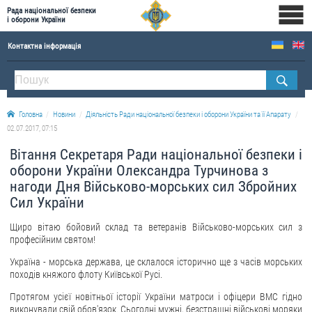
Рада національної безпеки
і оборони України
Контактна інформація
ПРО РНБОУ
Склад Ради національної безпеки і оборони України
Головна
Новини
Діяльність Ради національної безпеки і оборони України та її Апарату
Апарат Ради національної безпеки і оборони України
02.07.2017, 07:15
Правова основа діяльності Ради національної безпеки і оборони України
Вітання Секретаря Ради національної безпеки і
Історична довідка про діяльність Ради національної безпеки і оборони України
оборони України Олександра Турчинова з
нагоди Дня Військово-морських сил Збройних
ОФІЦІЙНІ ДОКУМЕНТИ
Сил України
ПРЕСЦЕНТР
Щиро вітаю бойовий склад та ветеранів Військово-морських сил з
професійним святом!
Новини
Україна - морська держава, це склалося історично ще з часів морських
Drone Deals
походів княжого флоту Київської Русі.
Фотогалерея
Протягом усієї новітньої історії України матроси і офіцери ВМС гідно
Відеогалерея
виконували свій обов'язок. Сьогодні мужні, безстрашні військові моряки