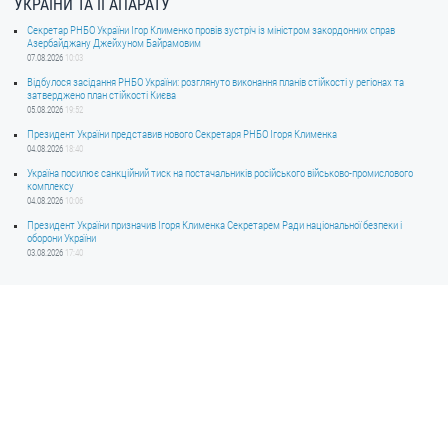
УКРАЇНИ ТА ЇЇ АПАРАТУ
Секретар РНБО України Ігор Клименко провів зустріч із міністром закордонних справ
Азербайджану Джейхуном Байрамовим
07.08.2026
10:03
Відбулося засідання РНБО України: розглянуто виконання планів стійкості у регіонах та
затверджено план стійкості Києва
05.08.2026
19:52
Президент України представив нового Секретаря РНБО Ігоря Клименка
04.08.2026
18:40
Україна посилює санкційний тиск на постачальників російського військово-промислового
комплексу
04.08.2026
10:06
Президент України призначив Ігоря Клименка Секретарем Ради національної безпеки і
оборони України
03.08.2026
17:40