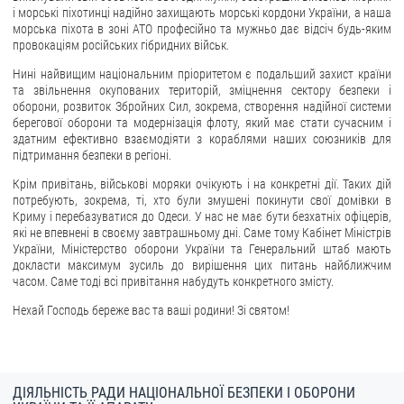
і морські піхотинці надійно захищають морські кордони України, а наша
морська піхота в зоні АТО професійно та мужньо дає відсіч будь-яким
ЗВЕРНЕННЯ ГРОМАДЯН
провокаціям російських гібридних військ.
Звернення громадян
Нині найвищим національним пріоритетом є подальший захист країни
та звільнення окупованих територій, зміцнення сектору безпеки і
Електронне звернення
оборони, розвиток Збройних Сил, зокрема, створення надійної системи
берегової оборони та модернізація флоту, який має стати сучасним і
ДОСТУП ДО ПУБЛІЧНОЇ ІНФОРМАЦІЇ
здатним ефективно взаємодіяти з кораблями наших союзників для
підтримання безпеки в регіоні.
Організація доступу до публічної інформації
Крім привітань, військові моряки очікують і на конкретні дії. Таких дій
Запит на отримання публічної інформації
потребують, зокрема, ті, хто були змушені покинути свої домівки в
Криму і перебазуватися до Одеси. У нас не має бути безхатніх офіцерів,
Облік публічної інформації
які не впевнені в своєму завтрашньому дні. Саме тому Кабінет Міністрів
Питання запобігання корупції
України, Міністерство оборони України та Генеральний штаб мають
докласти максимум зусиль до вирішення цих питань найближчим
Публічні закупівлі
часом. Саме тоді всі привітання набудуть конкретного змісту.
Внутрішній аудит
Нехай Господь береже вас та ваші родини! Зі святом!
ДЕРЖАВНИЙ РЕЄСТР САНКЦІЙ
ДІЯЛЬНІСТЬ РАДИ НАЦІОНАЛЬНОЇ БЕЗПЕКИ І ОБОРОНИ