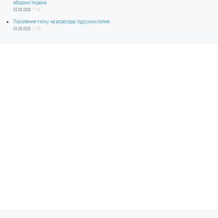
оборони України
03.08.2026
17:40
Посилення тиску на агресора: підсумки липня
03.08.2026
11:50