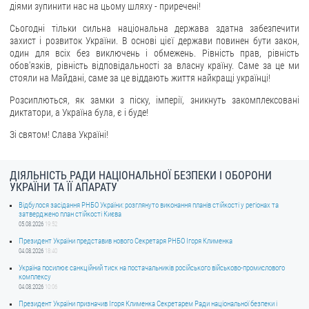
діями зупинити нас на цьому шляху - приречені!
ЗВЕРНЕННЯ ГРОМАДЯН
Сьогодні тільки сильна національна держава здатна забезпечити
захист і розвиток України. В основі цієї держави повинен бути закон,
Звернення громадян
один для всіх без виключень і обмежень. Рівність прав, рівність
обов'язків, рівність відповідальності за власну країну. Саме за це ми
Електронне звернення
стояли на Майдані, саме за це віддають життя найкращі українці!
ДОСТУП ДО ПУБЛІЧНОЇ ІНФОРМАЦІЇ
Розсиплються, як замки з піску, імперії, зникнуть закомплексовані
диктатори, а Україна була, є і буде!
Організація доступу до публічної інформації
Зі святом! Слава Україні!
Запит на отримання публічної інформації
Облік публічної інформації
ДІЯЛЬНІСТЬ РАДИ НАЦІОНАЛЬНОЇ БЕЗПЕКИ І ОБОРОНИ
УКРАЇНИ ТА ЇЇ АПАРАТУ
Питання запобігання корупції
Відбулося засідання РНБО України: розглянуто виконання планів стійкості у регіонах та
Публічні закупівлі
затверджено план стійкості Києва
05.08.2026
19:52
Внутрішній аудит
Президент України представив нового Секретаря РНБО Ігоря Клименка
04.08.2026
18:40
ДЕРЖАВНИЙ РЕЄСТР САНКЦІЙ
Україна посилює санкційний тиск на постачальників російського військово-промислового
комплексу
04.08.2026
10:06
Президент України призначив Ігоря Клименка Секретарем Ради національної безпеки і