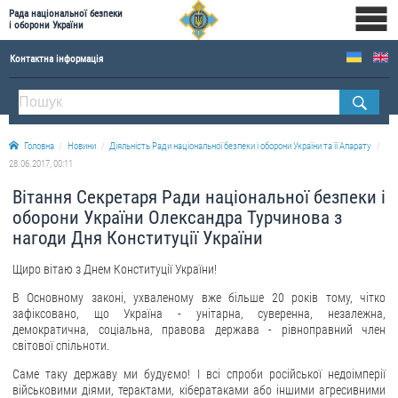
Рада національної безпеки
і оборони України
Контактна інформація
ПРО РНБОУ
Склад Ради національної безпеки і оборони України
Головна
Новини
Діяльність Ради національної безпеки і оборони України та її Апарату
Апарат Ради національної безпеки і оборони України
28.06.2017, 00:11
Правова основа діяльності Ради національної безпеки і оборони України
Вітання Секретаря Ради національної безпеки і
Історична довідка про діяльність Ради національної безпеки і оборони України
оборони України Олександра Турчинова з
нагоди Дня Конституції України
ОФІЦІЙНІ ДОКУМЕНТИ
Щиро вітаю з Днем Конституції України!
ПРЕСЦЕНТР
В Основному законі, ухваленому вже більше 20 років тому, чітко
зафіксовано, що Україна - унітарна, суверенна, незалежна,
Новини
демократична, соціальна, правова держава - рівноправний член
Drone Deals
світової спільноти.
Фотогалерея
Саме таку державу ми будуємо! І всі спроби російської недоімперії
військовими діями, терактами, кібератаками або іншими агресивними
Відеогалерея