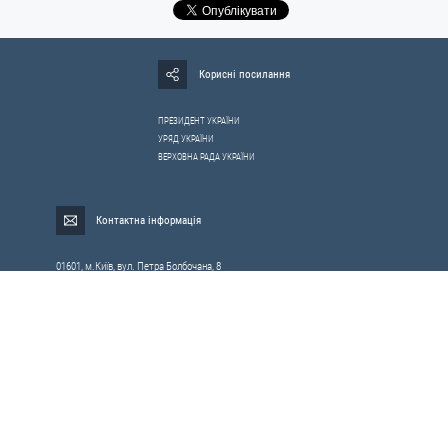
Корисні посилання
ПРЕЗИДЕНТ УКРАЇНИ
УРЯД УКРАЇНИ
ВЕРХОВНА РАДА УКРАЇНИ
Контактна інформація
01601, м.Київ, вул. Петра Болбочана, 8
Електронна адреса для звернень громадян:
gromada@rnbo.gov.ua
Телефони для надання інформації про звернення громадян та
запити на публічну інформацію: (044) 255-05-15, 255-06-49
Довідка про реєстрацію вхідної кореспонденції та інформація про
вихідну кореспонденцію Апарату РНБОУ: (044) 255-05-50, 255-06-34, 255-06-50
0-800-503-486 — «телефон довіри»
щодо протидії контрабанді та корупції на митниці