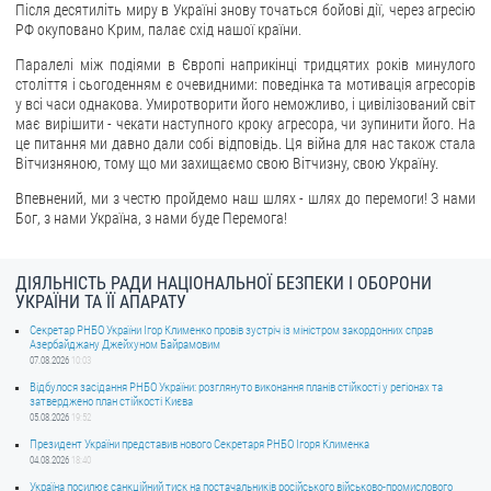
Після десятиліть миру в Україні знову точаться бойові дії, через агресію
РФ окуповано Крим, палає схід нашої країни.
ЗВЕРНЕННЯ ГРОМАДЯН
Паралелі між подіями в Європі наприкінці тридцятих років минулого
Звернення громадян
століття і сьогоденням є очевидними: поведінка та мотивація агресорів
у всі часи однакова. Умиротворити його неможливо, і цивілізований світ
Електронне звернення
має вирішити - чекати наступного кроку агресора, чи зупинити його. На
це питання ми давно дали собі відповідь. Ця війна для нас також стала
ДОСТУП ДО ПУБЛІЧНОЇ ІНФОРМАЦІЇ
Вітчизняною, тому що ми захищаємо свою Вітчизну, свою Україну.
Впевнений, ми з честю пройдемо наш шлях - шлях до перемоги! З нами
Організація доступу до публічної інформації
Бог, з нами Україна, з нами буде Перемога!
Запит на отримання публічної інформації
Облік публічної інформації
ДІЯЛЬНІСТЬ РАДИ НАЦІОНАЛЬНОЇ БЕЗПЕКИ І ОБОРОНИ
Питання запобігання корупції
УКРАЇНИ ТА ЇЇ АПАРАТУ
Публічні закупівлі
Секретар РНБО України Ігор Клименко провів зустріч із міністром закордонних справ
Азербайджану Джейхуном Байрамовим
Внутрішній аудит
07.08.2026
10:03
Відбулося засідання РНБО України: розглянуто виконання планів стійкості у регіонах та
затверджено план стійкості Києва
ДЕРЖАВНИЙ РЕЄСТР САНКЦІЙ
05.08.2026
19:52
Президент України представив нового Секретаря РНБО Ігоря Клименка
04.08.2026
18:40
Україна посилює санкційний тиск на постачальників російського військово-промислового