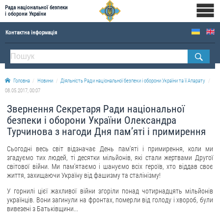
Рада національної безпеки
і оборони України
Контактна інформація
ПРО РНБОУ
Склад Ради національної безпеки і оборони України
Головна
Новини
Діяльність Ради національної безпеки і оборони України та її Апарату
Апарат Ради національної безпеки і оборони України
08.05.2017, 00:07
Правова основа діяльності Ради національної безпеки і оборони України
Звернення Секретаря Ради національної
Історична довідка про діяльність Ради національної безпеки і оборони України
безпеки і оборони України Олександра
Турчинова з нагоди Дня пам’яті і примирення
ОФІЦІЙНІ ДОКУМЕНТИ
Сьогодні весь світ відзначає День пам'яті і примирення, коли ми
ПРЕСЦЕНТР
згадуємо тих людей, ті десятки мільйонів, які стали жертвами Другої
світової війни. Ми пам'ятаємо і шануємо всіх героїв, хто віддав своє
Новини
життя, захищаючи Україну від фашизму та сталінізму!
Drone Deals
У горнилі цієї жахливої війни згоріли понад чотирнадцять мільйонів
українців. Вони загинули на фронтах, померли від голоду і хвороб, були
Фотогалерея
вивезені з Батьківщини...
Відеогалерея