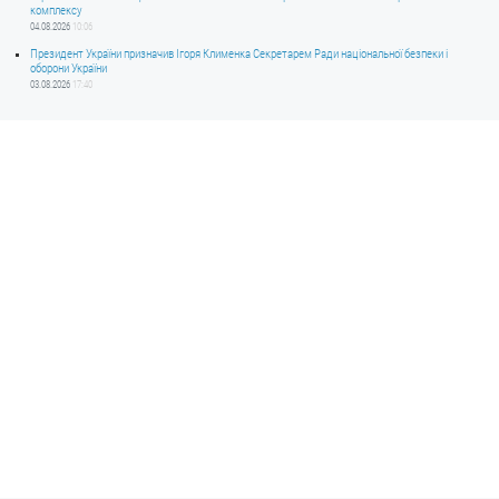
комплексу
04.08.2026
10:06
Президент України призначив Ігоря Клименка Секретарем Ради національної безпеки і
оборони України
03.08.2026
17:40