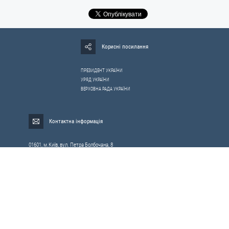
Корисні посилання
ПРЕЗИДЕНТ УКРАЇНИ
УРЯД УКРАЇНИ
ВЕРХОВНА РАДА УКРАЇНИ
Контактна інформація
01601, м.Київ, вул. Петра Болбочана, 8
Електронна адреса для звернень громадян:
gromada@rnbo.gov.ua
Телефони для надання інформації про звернення громадян та
запити на публічну інформацію: (044) 255-05-15, 255-06-49
Довідка про реєстрацію вхідної кореспонденції та інформація про
вихідну кореспонденцію Апарату РНБОУ: (044) 255-05-50, 255-06-34, 255-06-50
0-800-503-486 — «телефон довіри»
щодо протидії контрабанді та корупції на митниці