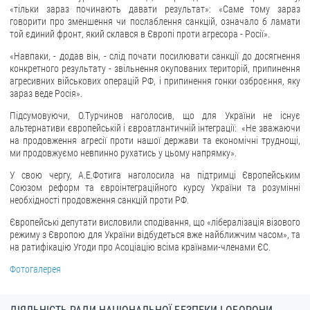
«тільки зараз починають давати результат»: «Саме тому зараз
говорити про зменшення чи послаблення санкцій, означало б ламати
той єдиний фронт, який склався в Європі проти агресора - Росії».
«Навпаки, - додав він, - слід почати посилювати санкції до досягнення
конкретного результату - звільнення окупованих територій, припинення
агресивних військових операцій РФ, і припинення гонки озброєння, яку
зараз веде Росія».
Підсумовуючи, О.Турчинов наголосив, що для України не існує
альтернативи європейській і євроатлантичній інтеграції: «Не зважаючи
на продовження агресії проти нашої держави та економічні труднощі,
ми продовжуємо невпинно рухатись у цьому напрямку».
У свою чергу, А.Е.Фотига наголосила на підтримці Європейським
Союзом реформ та євроінтеграційного курсу України та розумінні
необхідності продовження санкцій проти РФ.
Європейські депутати висловили сподівання, що «лібералізація візового
режиму з Європою для України відбудеться вже найближчим часом», та
на ратифікацію Угоди про Асоціацію всіма країнами-членами ЄС.
Фотогалерея