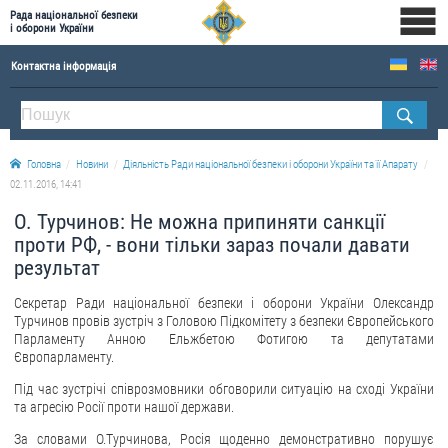
Рада національної безпеки
і оборони України
Контактна інформація
ПРО РНБОУ
Склад Ради національної безпеки і оборони України
Головна
Новини
Діяльність Ради національної безпеки і оборони України та її Апарату
Апарат Ради національної безпеки і оборони України
02.11.2016, 14:41
Правова основа діяльності Ради національної безпеки і оборони України
О. Турчинов: Не можна припиняти санкції
Історична довідка про діяльність Ради національної безпеки і оборони України
проти РФ, - вони тільки зараз почали давати
результат
ОФІЦІЙНІ ДОКУМЕНТИ
Секретар Ради національної безпеки і оборони України Олександр
ПРЕСЦЕНТР
Турчинов провів зустріч з Головою Підкомітету з безпеки Європейського
Парламенту Анною Ельжбетою Фотигою та депутатами
Новини
Європарламенту.
Drone Deals
Під час зустрічі співрозмовники обговорили ситуацію на сході України
та агресію Росії проти нашої держави.
Фотогалерея
За словами О.Турчинова, Росія щоденно демонстративно порушує
Відеогалерея