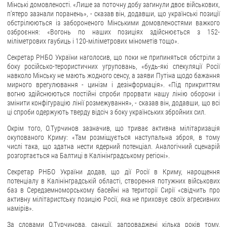
Мінські домовленості. «Лише за поточну добу загинули двоє військових,
п'ятеро зазнали поранень», - сказав він, додавши, що українські позиції
ЗВЕРНЕННЯ ГРОМАДЯН
обстрілюються із забороненого Мінськими домовленостями важкого
озброєння: «Вогонь по наших позиціях здійснюється з 152-
Звернення громадян
міліметрових гаубиць і 120-міліметрових мінометів тощо».
Електронне звернення
Секретар РНБО України наголосив, що поки не припиняться обстріли з
боку російсько-терористичних угруповань, «будь-які спекуляції Росії
ДОСТУП ДО ПУБЛІЧНОЇ ІНФОРМАЦІЇ
навколо Мінську не мають жодного сенсу, а заяви Путіна щодо бажання
мирного врегулювання - цинізм і дезінформація». «Під прикриттям
вогню здійснюються постійні спроби прорвати нашу лінію оборони і
Організація доступу до публічної інформації
змінити конфігурацію лінії розмежування», - сказав він, додавши, що всі
Запит на отримання публічної інформації
ці спроби одержують тверду відсіч з боку українських збройних сил.
Облік публічної інформації
Окрім того, О.Турчинов зазначив, що триває активна мілітаризація
окупованого Криму: «Там розміщується наступальна зброя, в тому
Питання запобігання корупції
числі така, що здатна нести ядерний потенціал. Аналогічний сценарій
Публічні закупівлі
розгортається на Балтиці в Калінінградському регіоні».
Внутрішній аудит
Секретар РНБО України додав, що дії Росії в Криму, нарощення
потенціалу в Калінінградській області, створення потужних військових
ДЕРЖАВНИЙ РЕЄСТР САНКЦІЙ
баз в Середземноморському басейні на території Сирії «свідчить про
активну мілітаристську позицію Росії, яка не приховує своїх агресивних
намірів».
За словами О.Турчинова, санкції, запроваджені кілька років тому,