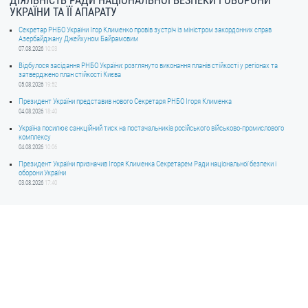
ДІЯЛЬНІСТЬ РАДИ НАЦІОНАЛЬНОЇ БЕЗПЕКИ І ОБОРОНИ
УКРАЇНИ ТА ЇЇ АПАРАТУ
Секретар РНБО України Ігор Клименко провів зустріч із міністром закордонних справ
Азербайджану Джейхуном Байрамовим
07.08.2026
10:03
Відбулося засідання РНБО України: розглянуто виконання планів стійкості у регіонах та
затверджено план стійкості Києва
05.08.2026
19:52
Президент України представив нового Секретаря РНБО Ігоря Клименка
04.08.2026
18:40
Україна посилює санкційний тиск на постачальників російського військово-промислового
комплексу
04.08.2026
10:06
Президент України призначив Ігоря Клименка Секретарем Ради національної безпеки і
оборони України
03.08.2026
17:40