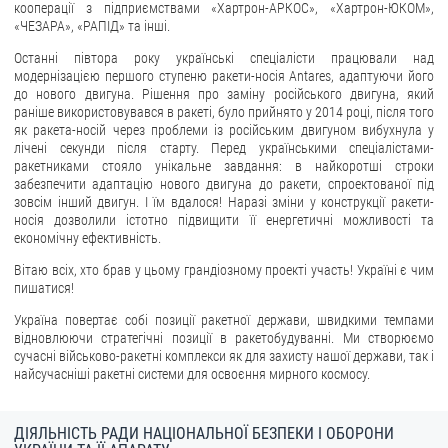
кооперації з підприємствами «Хартрон-АРКОС», «Хартрон-ЮКОМ»,
«ЧЕЗАРА», «РАПІД» та інші.
ЗВЕРНЕННЯ ГРОМАДЯН
Останні півтора року українські спеціалісти працювали над
Звернення громадян
модернізацією першого ступеню ракети-носія Antares, адаптуючи його
до нового двигуна. Рішення про заміну російського двигуна, який
Електронне звернення
раніше використовувався в ракеті, було прийнято у 2014 році, після того
як ракета-носій через проблеми із російським двигуном вибухнула у
ДОСТУП ДО ПУБЛІЧНОЇ ІНФОРМАЦІЇ
лічені секунди після старту. Перед українськими спеціалістами-
ракетниками стояло унікальне завдання: в найкоротші строки
забезпечити адаптацію нового двигуна до ракети, спроектованої під
Організація доступу до публічної інформації
зовсім інший двигун. І їм вдалося! Наразі зміни у конструкції ракети-
Запит на отримання публічної інформації
носія дозволили істотно підвищити її енергетичні можливості та
економічну ефективність.
Облік публічної інформації
Вітаю всіх, хто брав у цьому грандіозному проекті участь! Україні є чим
Питання запобігання корупції
пишатися!
Публічні закупівлі
Україна повертає собі позиції ракетної держави, швидкими темпами
Внутрішній аудит
відновлюючи стратегічні позиції в ракетобудуванні. Ми створюємо
сучасні військово-ракетні комплекси як для захисту нашої держави, так і
ДЕРЖАВНИЙ РЕЄСТР САНКЦІЙ
найсучасніші ракетні системи для освоєння мирного космосу.
ДІЯЛЬНІСТЬ РАДИ НАЦІОНАЛЬНОЇ БЕЗПЕКИ І ОБОРОНИ