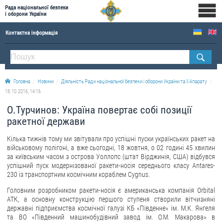
Рада національної безпеки
і оборони України
Контактна інформація
ПРО РНБОУ
Склад Ради національної безпеки і оборони України
Головна
Новини
Діяльність Ради національної безпеки і оборони України та її Апарату
Апарат Ради національної безпеки і оборони України
18.10.2016, 14:16
Правова основа діяльності Ради національної безпеки і оборони України
О.Турчинов: Україна повертає собі позиції
Історична довідка про діяльність Ради національної безпеки і оборони України
ракетної держави
ОФІЦІЙНІ ДОКУМЕНТИ
Кілька тижнів тому ми звітували про успішні пуски українських ракет на
військовому полігоні, а вже сьогодні, 18 жовтня, о 02 годині 45 хвилин
ПРЕСЦЕНТР
за київським часом з острова Уоллопс (штат Вірджинія, США) відбувся
успішний пуск модернізованої ракети-носія середнього класу Antares-
230 із транспортним космічним кораблем Cygnus.
Новини
Головним розробником ракети-носія є американська компанія Orbital
Drone Deals
АТК, а основну конструкцію першого ступеня створили вітчизняні
Фотогалерея
державні підприємства космічної галузі КБ «Південне» ім. М.К. Янгеля
та ВО «Південний машинобудівний завод ім. О.М. Макарова» в
Відеогалерея