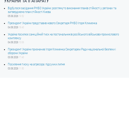
УКРАЇНИ ТА ЇЇ АПАРАТУ
Відбулося засідання РНБО України: розглянуто виконання планів стійкості у регіонах та
затверджено план стійкості Києва
05.08.2026
19:52
Президент України представив нового Секретаря РНБО Ігоря Клименка
04.08.2026
18:40
Україна посилює санкційний тиск на постачальників російського військово-промислового
комплексу
04.08.2026
10:06
Президент України призначив Ігоря Клименка Секретарем Ради національної безпеки і
оборони України
03.08.2026
17:40
Посилення тиску на агресора: підсумки липня
03.08.2026
11:50