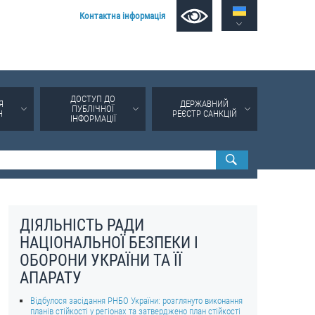
Контактна інформація
ДОСТУП ДО
Я
ДЕРЖАВНИЙ
ПУБЛІЧНОЇ
Н
РЕЄСТР САНКЦІЙ
ІНФОРМАЦІЇ
ДІЯЛЬНІСТЬ РАДИ
НАЦІОНАЛЬНОЇ БЕЗПЕКИ І
ОБОРОНИ УКРАЇНИ ТА ЇЇ
АПАРАТУ
Відбулося засідання РНБО України: розглянуто виконання
планів стійкості у регіонах та затверджено план стійкості