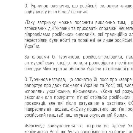
О. Турчинов зазначив, що російські силовики «лише 
відбулись у ніч з 6 на 7 серпня».
«Таку затримку можна пояснити виключно тим, що 
агресивних дій України та приховати справжні небезпеч
підрозділами російських силовиків, які традиційно з
перестрілки були вбиті та поранені не лише російські
України.
За словами О. Турчинова, російські силовики, на
антиукраїнську істерію, почали розповідати нісеніт
розвідки Міністерства оборони України та військові пр
О. Турчинов нагадав, що спочатку йшлося про «заареш
рапортує про двох громадян України та Росії, які, вияв
«сприяли» українським військовим». «Хоча всі роз
захопили для прикриття п'яної стрільби російськи
провокації, але які після катування в застінках 
підкреслив він, додавши: «Світу пощастило, що п'яні ро
російський генштаб нашпигував окупований Крим».
«Безглузді звинувачення та погрози на адресу Ук
керівництво Росії, що будує свою імперію на брехні, аг