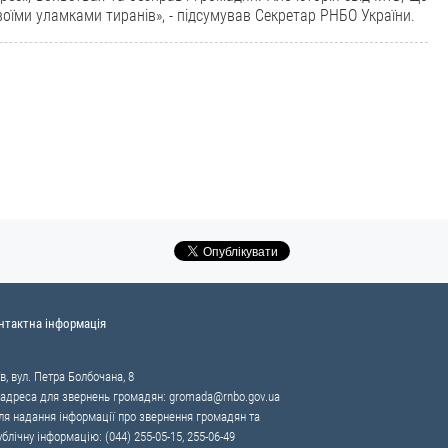
своїми уламками тиранів», - підсумував Секретар РНБО України.
нтактна інформація
в, вул. Петра Болбочана, 8
 адреса для звернень громадян:
gromada@rnbo.gov.ua
я надання інформації про звернення громадян та
ублічну інформацію: (044) 255-05-15, 255-06-49