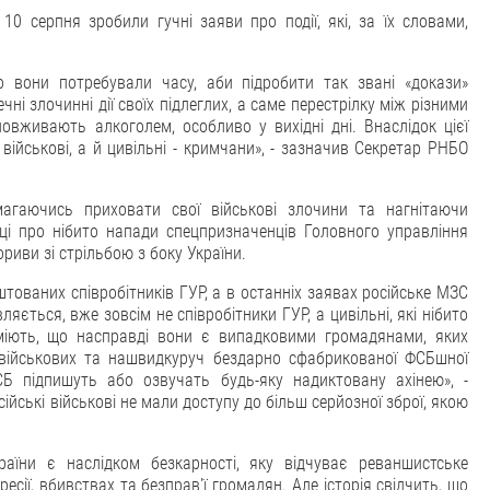
10 серпня зробили гучні заяви про події, які, за їх словами,
вони потребували часу, аби підробити так звані «докази»
ні злочинні дії своїх підлеглих, а саме перестрілку між різними
ловживають алкоголем, особливо у вихідні дні. Внаслідок цієї
 військові, а й цивільні - кримчани», - зазначив Секретар РНБО
магаючись приховати свої військові злочини та нагнітаючи
ниці про нібито напади спецпризначенців Головного управління
ориви зі стрільбою з боку України.
тованих співробітників ГУР, а в останніх заявах російське МЗС
ляється, вже зовсім не співробітники ГУР, а цивільні, які нібито
уміють, що насправді вони є випадковими громадянами, яких
х військових та нашвидкуруч бездарно сфабрикованої ФСБшної
ФСБ підпишуть або озвучать будь-яку надиктовану ахінею», -
сійські військові не мали доступу до більш серйозної зброї, якою
раїни є наслідком безкарності, яку відчуває реваншистське
ресії, вбивствах та безправ'ї громадян. Але історія свідчить, що