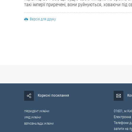
такі імперії приречені, вони руйнуються, ховаючи під 
Версія для друку
Корисні посилання
Ко
01601, м.Киї
ПРЕЗИДЕНТ УКРАЇНИ
Електронна
УРЯД УКРАЇНИ
Телефони дл
ВЕРХОВНА РАДА УКРАЇНИ
запити на п