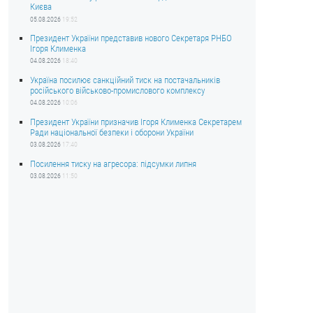
Києва
05.08.2026
19:52
Президент України представив нового Секретаря РНБО
Ігоря Клименка
04.08.2026
18:40
Україна посилює санкційний тиск на постачальників
російського військово-промислового комплексу
04.08.2026
10:06
Президент України призначив Ігоря Клименка Секретарем
Ради національної безпеки і оборони України
03.08.2026
17:40
Посилення тиску на агресора: підсумки липня
03.08.2026
11:50