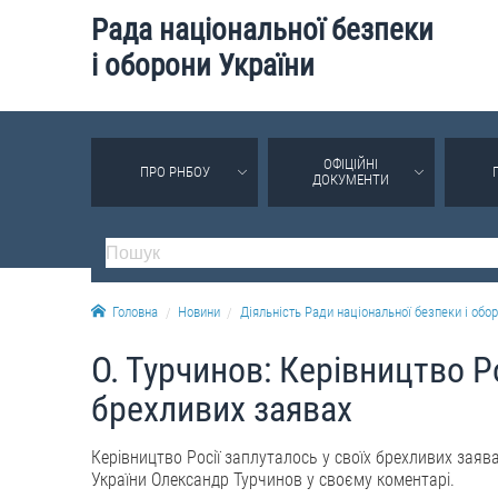
Рада національної безпеки
і оборони України
ОФІЦІЙНІ
ПРО РНБОУ
ДОКУМЕНТИ
Головна
Новини
Діяльність Ради національної безпеки і обор
О. Турчинов: Керівництво Ро
брехливих заявах
Керівництво Росії заплуталось у своїх брехливих заяв
України Олександр Турчинов у своєму коментарі.