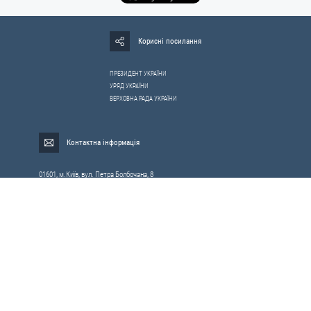
Корисні посилання
ПРЕЗИДЕНТ УКРАЇНИ
УРЯД УКРАЇНИ
ВЕРХОВНА РАДА УКРАЇНИ
Контактна інформація
01601, м.Київ, вул. Петра Болбочана, 8
Електронна адреса для звернень громадян:
gromada@rnbo.gov.ua
Телефони для надання інформації про звернення громадян та
запити на публічну інформацію: (044) 255-05-15, 255-06-49
Довідка про реєстрацію вхідної кореспонденції та інформація про
вихідну кореспонденцію Апарату РНБОУ: (044) 255-05-50, 255-06-34, 255-06-50
0-800-503-486 — «телефон довіри»
щодо протидії контрабанді та корупції на митниці
Слідкуй в соцмережах