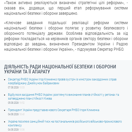
«Також активно реалізуються визначені стратегічні цілі реформи», -
сказав він, додавши, що перший етап реформування системи
ЗВЕРНЕННЯ ГРОМАДЯН
національної безпеки і оборони завершено.
Звернення громадян
«Ключове завдання подальшої реалізації реформи системи
національної безпеки і оборони полягає у розвитку безпекового і
Електронне звернення
оборонного потенціалу держави. Особлива відповідальність за хід
реформи покладається на керівників органів сектору безпеки і оборони
ДОСТУП ДО ПУБЛІЧНОЇ ІНФОРМАЦІЇ
відповідно до завдань, визначених Президентом України і Радою
національної безпеки і оборони України», - підсумував Секретар РНБО.
Організація доступу до публічної інформації
Запит на отримання публічної інформації
ДІЯЛЬНІСТЬ РАДИ НАЦІОНАЛЬНОЇ БЕЗПЕКИ І ОБОРОНИ
УКРАЇНИ ТА ЇЇ АПАРАТУ
Облік публічної інформації
Секретар РНБО України Ігор Клименко провів зустріч із міністром закордонних справ
Питання запобігання корупції
Азербайджану Джейхуном Байрамовим
07.08.2026
10:03
Публічні закупівлі
Відбулося засідання РНБО України: розглянуто виконання планів стійкості у регіонах та
Внутрішній аудит
затверджено план стійкості Києва
05.08.2026
19:52
ДЕРЖАВНИЙ РЕЄСТР САНКЦІЙ
Президент України представив нового Секретаря РНБО Ігоря Клименка
04.08.2026
18:40
Україна посилює санкційний тиск на постачальників російського військово-промислового
комплексу
04.08.2026
10:06