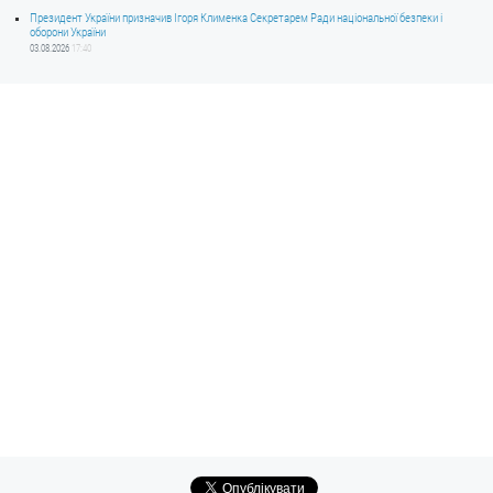
Президент України призначив Ігоря Клименка Секретарем Ради національної безпеки і
оборони України
03.08.2026
17:40