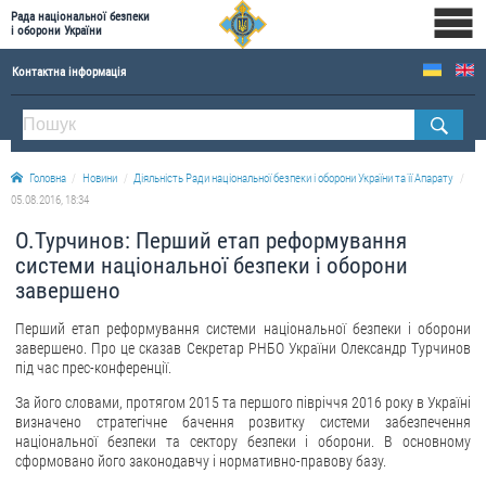
Рада національної безпеки
і оборони України
Контактна інформація
ПРО РНБОУ
Склад Ради національної безпеки і оборони України
Головна
Новини
Діяльність Ради національної безпеки і оборони України та її Апарату
Апарат Ради національної безпеки і оборони України
05.08.2016, 18:34
Правова основа діяльності Ради національної безпеки і оборони України
О.Турчинов: Перший етап реформування
Історична довідка про діяльність Ради національної безпеки і оборони України
системи національної безпеки і оборони
завершено
ОФІЦІЙНІ ДОКУМЕНТИ
Перший етап реформування системи національної безпеки і оборони
ПРЕСЦЕНТР
завершено. Про це сказав Секретар РНБО України Олександр Турчинов
під час прес-конференції.
Новини
За його словами, протягом 2015 та першого півріччя 2016 року в Україні
Drone Deals
визначено стратегічне бачення розвитку системи забезпечення
національної безпеки та сектору безпеки і оборони. В основному
Фотогалерея
сформовано його законодавчу і нормативно-правову базу.
Відеогалерея