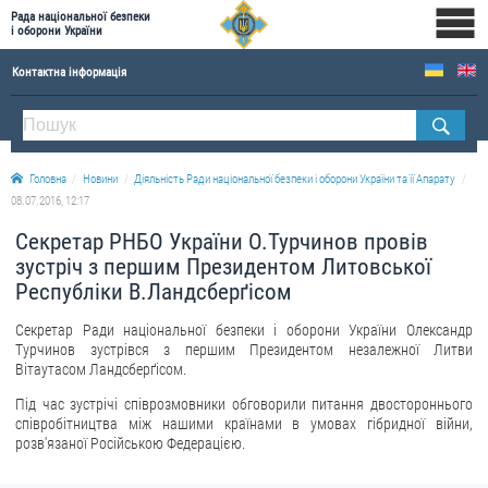
Рада національної безпеки
і оборони України
Контактна інформація
ПРО РНБОУ
Склад Ради національної безпеки і оборони України
Головна
Новини
Діяльність Ради національної безпеки і оборони України та її Апарату
Апарат Ради національної безпеки і оборони України
08.07.2016, 12:17
Правова основа діяльності Ради національної безпеки і оборони України
Секретар РНБО України О.Турчинов провів
Історична довідка про діяльність Ради національної безпеки і оборони України
зустріч з першим Президентом Литовської
Республіки В.Ландсберґісом
ОФІЦІЙНІ ДОКУМЕНТИ
Секретар Ради національної безпеки і оборони України Олександр
ПРЕСЦЕНТР
Турчинов зустрівся з першим Президентом незалежної Литви
Вітаутасом Ландсберґісом.
Новини
Під час зустрічі співрозмовники обговорили питання двостороннього
Drone Deals
співробітництва між нашими країнами в умовах гібридної війни,
розв'язаної Російською Федерацією.
Фотогалерея
Відеогалерея