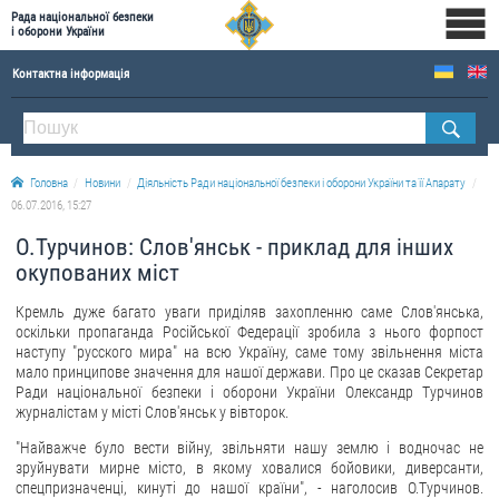
Рада національної безпеки
і оборони України
Контактна інформація
ПРО РНБОУ
Склад Ради національної безпеки і оборони України
Головна
Новини
Діяльність Ради національної безпеки і оборони України та її Апарату
Апарат Ради національної безпеки і оборони України
06.07.2016, 15:27
Правова основа діяльності Ради національної безпеки і оборони України
О.Турчинов: Слов'янськ - приклад для інших
Історична довідка про діяльність Ради національної безпеки і оборони України
окупованих міст
ОФІЦІЙНІ ДОКУМЕНТИ
Кремль дуже багато уваги приділяв захопленню саме Слов'янська,
оскільки пропаганда Російської Федерації зробила з нього форпост
ПРЕСЦЕНТР
наступу "русского мира" на всю Україну, саме тому звільнення міста
мало принципове значення для нашої держави. Про це сказав Секретар
Ради національної безпеки і оборони України Олександр Турчинов
Новини
журналістам у місті Слов'янськ у вівторок.
Drone Deals
"Найважче було вести війну, звільняти нашу землю і водночас не
Фотогалерея
зруйнувати мирне місто, в якому ховалися бойовики, диверсанти,
спецпризначенці, кинуті до нашої країни", - наголосив О.Турчинов.
Відеогалерея