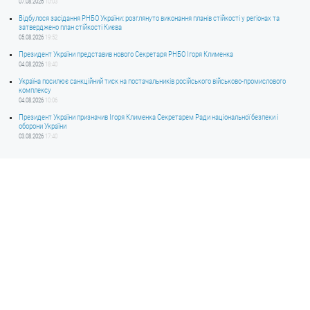
07.08.2026
10:03
Відбулося засідання РНБО України: розглянуто виконання планів стійкості у регіонах та
затверджено план стійкості Києва
05.08.2026
19:52
Президент України представив нового Секретаря РНБО Ігоря Клименка
04.08.2026
18:40
Україна посилює санкційний тиск на постачальників російського військово-промислового
комплексу
04.08.2026
10:06
Президент України призначив Ігоря Клименка Секретарем Ради національної безпеки і
оборони України
03.08.2026
17:40