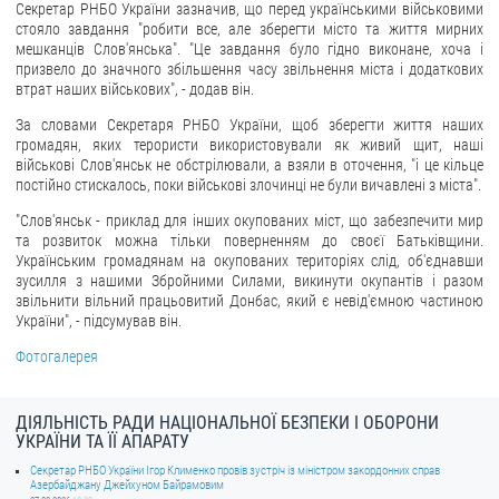
Секретар РНБО України зазначив, що перед українськими військовими
стояло завдання "робити все, але зберегти місто та життя мирних
ЗВЕРНЕННЯ ГРОМАДЯН
мешканців Слов'янська". "Це завдання було гідно виконане, хоча і
призвело до значного збільшення часу звільнення міста і додаткових
Звернення громадян
втрат наших військових", - додав він.
Електронне звернення
За словами Секретаря РНБО України, щоб зберегти життя наших
громадян, яких терористи використовували як живий щит, наші
ДОСТУП ДО ПУБЛІЧНОЇ ІНФОРМАЦІЇ
військові Слов'янськ не обстрілювали, а взяли в оточення, "і це кільце
постійно стискалось, поки військові злочинці не були вичавлені з міста".
Організація доступу до публічної інформації
"Слов'янськ - приклад для інших окупованих міст, що забезпечити мир
Запит на отримання публічної інформації
та розвиток можна тільки поверненням до своєї Батьківщини.
Українським громадянам на окупованих територіях слід, об'єднавши
Облік публічної інформації
зусилля з нашими Збройними Силами, викинути окупантів і разом
звільнити вільний працьовитий Донбас, який є невід'ємною частиною
Питання запобігання корупції
України", - підсумував він.
Публічні закупівлі
Фотогалерея
Внутрішній аудит
ДЕРЖАВНИЙ РЕЄСТР САНКЦІЙ
ДІЯЛЬНІСТЬ РАДИ НАЦІОНАЛЬНОЇ БЕЗПЕКИ І ОБОРОНИ
УКРАЇНИ ТА ЇЇ АПАРАТУ
Секретар РНБО України Ігор Клименко провів зустріч із міністром закордонних справ
Азербайджану Джейхуном Байрамовим