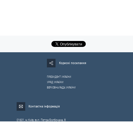
Корисні посилання
ПРЕЗИДЕНТ УКРАЇНИ
УРЯД УКРАЇНИ
ВЕРХОВНА РАДА УКРАЇНИ
Контактна інформація
01601, м.Київ, вул. Петра Болбочана, 8
Електронна адреса для звернень громадян:
gromada@rnbo.gov.ua
Телефони для надання інформації про звернення громадян та