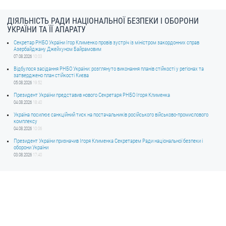
ДІЯЛЬНІСТЬ РАДИ НАЦІОНАЛЬНОЇ БЕЗПЕКИ І ОБОРОНИ
УКРАЇНИ ТА ЇЇ АПАРАТУ
Секретар РНБО України Ігор Клименко провів зустріч із міністром закордонних справ
Азербайджану Джейхуном Байрамовим
07.08.2026
10:03
Відбулося засідання РНБО України: розглянуто виконання планів стійкості у регіонах та
затверджено план стійкості Києва
05.08.2026
19:52
Президент України представив нового Секретаря РНБО Ігоря Клименка
04.08.2026
18:40
Україна посилює санкційний тиск на постачальників російського військово-промислового
комплексу
04.08.2026
10:06
Президент України призначив Ігоря Клименка Секретарем Ради національної безпеки і
оборони України
03.08.2026
17:40