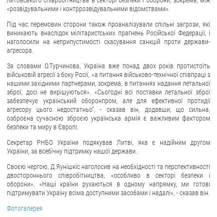
литовського співробітництва в секторі безпеки і оборони, зокрема, між
«розвідувальними і контррозвідувальними відомствами».
ЗВЕРНЕННЯ ГРОМАДЯН
Під час перемовин сторони також проаналізували спільні загрози, які
виникають внаслідок мілітаристських прагнень Російської Федерації, і
Звернення громадян
наголосили на неприпустимості скасування санкцій проти держави-
агресора.
Електронне звернення
За словами О.Турчинова, Україна вже понад двох років протистоїть
ДОСТУП ДО ПУБЛІЧНОЇ ІНФОРМАЦІЇ
військовій агресії з боку Росії, «а питання військово-технічної співпраці з
нашими західними партнерами, зокрема, в питаннях надання летальної
Організація доступу до публічної інформації
зброї, досі не вирішуються». «Сьогодні всі поставки летальної зброї
забезпечує український оборонпром, але для ефективної протидії
Запит на отримання публічної інформації
агресору цього недостатньо", - сказав він, додавши, що сильна,
Облік публічної інформації
озброєна сучасною зброєю українська армія є важливим фактором
безпеки та миру в Європі.
Питання запобігання корупції
Секретар РНБО України подякував Литві, яка є надійним другом
Публічні закупівлі
України, за всебічну підтримку нашої держави.
Внутрішній аудит
Своєю чергою, Д.Яунішкіс наголосив на необхідності та перспективності
двостороннього співробітництва, «особливо в секторі безпеки і
ДЕРЖАВНИЙ РЕЄСТР САНКЦІЙ
оборони». «Наші країни рухаються в одному напрямку, ми готові
підтримувати Україну всіма доступними засобами і надалі», - сказав він.
Фотогалерея