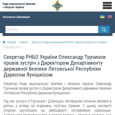
Рада національної безпеки
і оборони України
Контактна інформація
ПРО РНБОУ
Склад Ради національної безпеки і оборони України
Головна
Новини
Діяльність Ради національної безпеки і оборони України та її Апарату
Апарат Ради національної безпеки і оборони України
17.05.2016, 19:11
Правова основа діяльності Ради національної безпеки і оборони України
Секретар РНБО України Олександр Турчинов
Історична довідка про діяльність Ради національної безпеки і оборони України
провів зустріч з Директором Департаменту
державної безпеки Литовської Республіки
ОФІЦІЙНІ ДОКУМЕНТИ
Дарюсом Яунішкісом
ПРЕСЦЕНТР
Секретар Ради національної безпеки і оборони України Олександр
Турчинов провів зустріч з Директором Департаменту державної безпеки
Новини
Литовської Республіки Дарюсом Яунішкісом.
Drone Deals
Під час зустрічі О.Турчинов і Д.Яунішкіс обговорили питання безпеки в
регіоні з огляду на агресивну політику Кремля. У цьому контексті
Фотогалерея
сторони наголосили на необхідності поглиблення українсько-
Відеогалерея