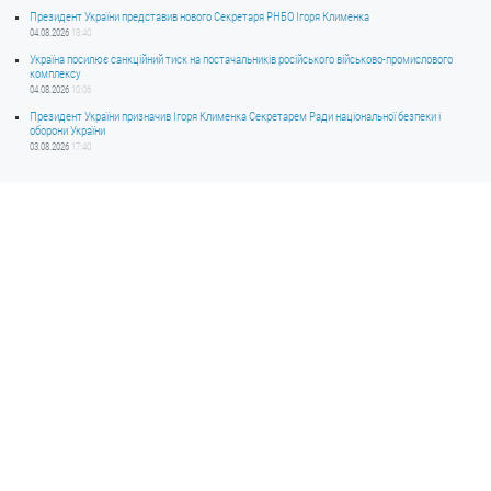
Президент України представив нового Секретаря РНБО Ігоря Клименка
04.08.2026
18:40
Україна посилює санкційний тиск на постачальників російського військово-промислового
комплексу
04.08.2026
10:06
Президент України призначив Ігоря Клименка Секретарем Ради національної безпеки і
оборони України
03.08.2026
17:40