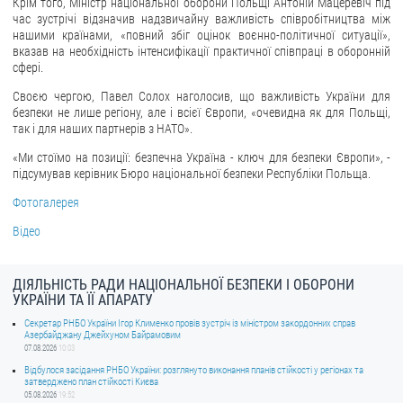
Крім того, Міністр національної оборони Польщі Антоній Мацеревіч під
час зустрічі відзначив надзвичайну важливість співробітництва між
нашими країнами, «повний збіг оцінок воєнно-політичної ситуації»,
вказав на необхідність інтенсифікації практичної співпраці в оборонній
сфері.
Своєю чергою, Павел Солох наголосив, що важливість України для
безпеки не лише регіону, але і всієї Європи, «очевидна як для Польщі,
так і для наших партнерів з НАТО».
«Ми стоїмо на позиції: безпечна Україна - ключ для безпеки Європи», -
підсумував керівник Бюро національної безпеки Республіки Польща.
Фотогалерея
Відео
ДІЯЛЬНІСТЬ РАДИ НАЦІОНАЛЬНОЇ БЕЗПЕКИ І ОБОРОНИ
УКРАЇНИ ТА ЇЇ АПАРАТУ
Секретар РНБО України Ігор Клименко провів зустріч із міністром закордонних справ
Азербайджану Джейхуном Байрамовим
07.08.2026
10:03
Відбулося засідання РНБО України: розглянуто виконання планів стійкості у регіонах та
затверджено план стійкості Києва
05.08.2026
19:52