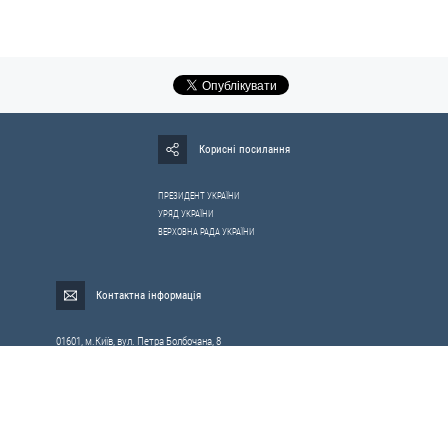
Корисні посилання
ПРЕЗИДЕНТ УКРАЇНИ
УРЯД УКРАЇНИ
ВЕРХОВНА РАДА УКРАЇНИ
Контактна інформація
01601, м.Київ, вул. Петра Болбочана, 8
Електронна адреса для звернень громадян:
gromada@rnbo.gov.ua
Телефони для надання інформації про звернення громадян та
запити на публічну інформацію: (044) 255-05-15, 255-06-49
Довідка про реєстрацію вхідної кореспонденції та інформація про
вихідну кореспонденцію Апарату РНБОУ: (044) 255-05-50, 255-06-34, 255-06-50