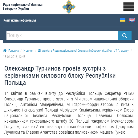
Рада національної безпеки
і оборони України
Контактна інформація
ПРО РНБОУ
Склад Ради національної безпеки і оборони України
Головна
Новини
Діяльність Ради національної безпеки і оборони України та її Апарату
Апарат Ради національної безпеки і оборони України
15.04.2016, 12:45
Правова основа діяльності Ради національної безпеки і оборони України
Олександр Турчинов провів зустріч з
Історична довідка про діяльність Ради національної безпеки і оборони України
керівниками силового блоку Республіки
Польща
ОФІЦІЙНІ ДОКУМЕНТИ
14 квітня в рамках візиту до Республіки Польща Секретар РНБО
ПРЕСЦЕНТР
Олександр Турчинов провів зустрічі з Міністром національної оборони
Польщі Антонієм Мацеревічем, Міністром-координатором з питань
Новини
діяльності спецслужб Польщі Маріушем Камінським, керівником Бюро
національної безпеки Республіки Польща Павелом Солохом,
Drone Deals
начальником генерального штабу ЗС Польщі генералом Мечиславом
Гоцулом, главою Агентства внутрішньої безпеки професором Даріушом
Фотогалерея
Лучаком та Главою Агентства розвідки полковником Мацеєм Гунею.
Відеогалерея