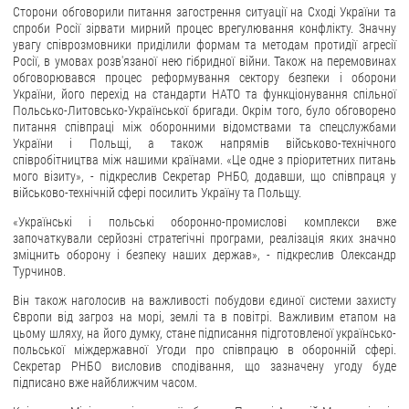
Сторони обговорили питання загострення ситуації на Сході України та
спроби Росії зірвати мирний процес врегулювання конфлікту. Значну
ЗВЕРНЕННЯ ГРОМАДЯН
увагу співрозмовники приділили формам та методам протидії агресії
Росії, в умовах розв'язаної нею гібридної війни. Також на перемовинах
Звернення громадян
обговорювався процес реформування сектору безпеки і оборони
України, його перехід на стандарти НАТО та функціонування спільної
Електронне звернення
Польсько-Литовсько-Української бригади. Окрім того, було обговорено
питання співпраці між оборонними відомствами та спецслужбами
ДОСТУП ДО ПУБЛІЧНОЇ ІНФОРМАЦІЇ
України і Польщі, а також напрямів військово-технічного
співробітництва між нашими країнами. «Це одне з пріоритетних питань
Організація доступу до публічної інформації
мого візиту», - підкреслив Секретар РНБО, додавши, що співпраця у
військово-технічній сфері посилить Україну та Польщу.
Запит на отримання публічної інформації
«Українські і польські оборонно-промислові комплекси вже
Облік публічної інформації
започаткували серйозні стратегічні програми, реалізація яких значно
Питання запобігання корупції
зміцнить оборону і безпеку наших держав», - підкреслив Олександр
Турчинов.
Публічні закупівлі
Він також наголосив на важливості побудови єдиної системи захисту
Внутрішній аудит
Європи від загроз на морі, землі та в повітрі. Важливим етапом на
цьому шляху, на його думку, стане підписання підготовленої українсько-
ДЕРЖАВНИЙ РЕЄСТР САНКЦІЙ
польської міждержавної Угоди про співпрацю в оборонній сфері.
Секретар РНБО висловив сподівання, що зазначену угоду буде
підписано вже найближчим часом.