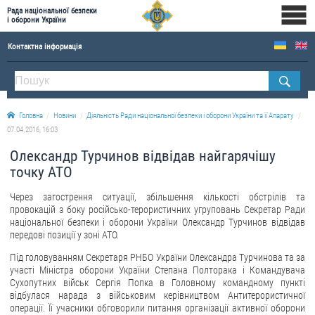
Рада національної безпеки
і оборони України
Контактна інформація
ПРО РНБОУ
Склад Ради національної безпеки і оборони України
Головна
Новини
Діяльність Ради національної безпеки і оборони України та її Апарату
Апарат Ради національної безпеки і оборони України
07.04.2016, 16:03
Правова основа діяльності Ради національної безпеки і оборони України
Олександр Турчинов відвідав найгарячішу
Історична довідка про діяльність Ради національної безпеки і оборони України
точку АТО
ОФІЦІЙНІ ДОКУМЕНТИ
Через загострення ситуації, збільшення кількості обстрілів та
провокацій з боку російсько-терористичних угруповань Секретар Ради
ПРЕСЦЕНТР
національної безпеки і оборони України Олександр Турчинов відвідав
передові позиції у зоні АТО.
Новини
Під головуванням Секретаря РНБО України Олександра Турчинова та за
участі Міністра оборони України Степана Полторака і Командувача
Drone Deals
Сухопутних військ Сергія Попка в Головному командному пункті
Фотогалерея
відбулася нарада з військовим керівництвом Антитерористичної
операції. Її учасники обговорили питання організації активної оборони
Відеогалерея