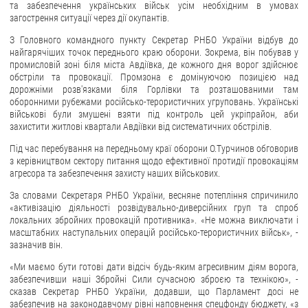
та забезпечення українських військ усім необхідним в умовах
загострення ситуації через дії окупантів.
ЗВЕРНЕННЯ ГРОМАДЯН
З Головного командного пункту Секретар РНБО України відбув до
Звернення громадян
найгарячіших точок переднього краю оборони. Зокрема, він побував у
промисловій зоні біля міста Авдіївка, де кожного дня ворог здійснює
Електронне звернення
обстріли та провокації. Промзона є домінуючою позицією над
дорожніми розв'язками біля Горлівки та розташованими там
ДОСТУП ДО ПУБЛІЧНОЇ ІНФОРМАЦІЇ
оборонними рубежами російсько-терористичних угруповань. Українські
військові були змушені взяти під контроль цей укріпрайон, аби
захистити житлові квартали Авдіївки від систематичних обстрілів.
Організація доступу до публічної інформації
Запит на отримання публічної інформації
Під час перебування на передньому краї оборони О.Турчинов обговорив
з керівництвом сектору питання щодо ефективної протидії провокаціям
Облік публічної інформації
агресора та забезпечення захисту наших військових.
Питання запобігання корупції
За словами Секретаря РНБО України, весняне потепління спричинило
Публічні закупівлі
«активізацію діяльності розвідувально-диверсійних груп та спроб
локальних збройних провокацій противника». «Не можна виключати і
Внутрішній аудит
масштабних наступальних операцій російсько-терористичних військ», -
зазначив він.
ДЕРЖАВНИЙ РЕЄСТР САНКЦІЙ
«Ми маємо бути готові дати відсіч будь-яким агресивним діям ворога,
забезпечивши наші Збройні Сили сучасною зброєю та технікою», -
сказав Секретар РНБО України, додавши, що Парламент досі не
забезпечив на законодавчому рівні наповнення спецфонду бюджету, «з