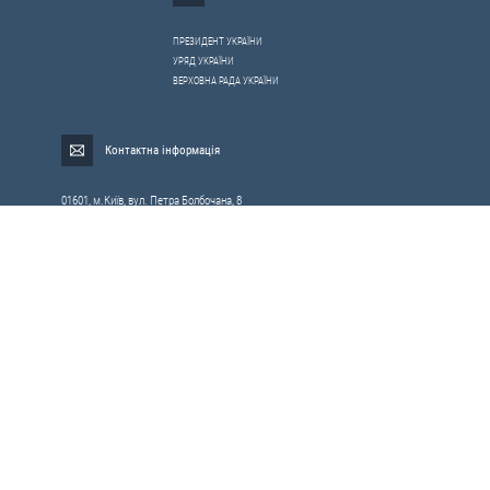
ПРЕЗИДЕНТ УКРАЇНИ
УРЯД УКРАЇНИ
ВЕРХОВНА РАДА УКРАЇНИ
Контактна інформація
01601, м.Київ, вул. Петра Болбочана, 8
Електронна адреса для звернень громадян:
gromada@rnbo.gov.ua
Телефони для надання інформації про звернення громадян та
запити на публічну інформацію: (044) 255-05-15, 255-06-49
Довідка про реєстрацію вхідної кореспонденції та інформація про
вихідну кореспонденцію Апарату РНБОУ: (044) 255-05-50, 255-06-34, 255-06-50
0-800-503-486 — «телефон довіри»
щодо протидії контрабанді та корупції на митниці
Слідкуй в соцмережах