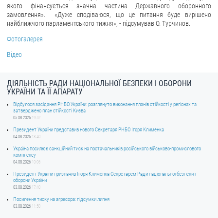
якого фінансується значна частина Державного оборонного
замовлення». «Дуже сподіваюся, що це питання буде вирішено
найближчого парламентського тижня», - підсумував О. Турчинов.
Фотогалерея
Відео
ДІЯЛЬНІСТЬ РАДИ НАЦІОНАЛЬНОЇ БЕЗПЕКИ І ОБОРОНИ
УКРАЇНИ ТА ЇЇ АПАРАТУ
Відбулося засідання РНБО України: розглянуто виконання планів стійкості у регіонах та
затверджено план стійкості Києва
05.08.2026
19:52
Президент України представив нового Секретаря РНБО Ігоря Клименка
04.08.2026
18:40
Україна посилює санкційний тиск на постачальників російського військово-промислового
комплексу
04.08.2026
10:06
Президент України призначив Ігоря Клименка Секретарем Ради національної безпеки і
оборони України
03.08.2026
17:40
Посилення тиску на агресора: підсумки липня
03.08.2026
11:50