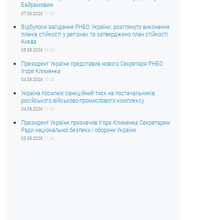
Байрамовим
07.08.2026
10:03
Відбулося засідання РНБО України: розглянуто виконання
планів стійкості у регіонах та затверджено план стійкості
Києва
05.08.2026
19:52
Президент України представив нового Секретаря РНБО
Ігоря Клименка
04.08.2026
18:40
Україна посилює санкційний тиск на постачальників
російського військово-промислового комплексу
04.08.2026
10:06
Президент України призначив Ігоря Клименка Секретарем
Ради національної безпеки і оборони України
03.08.2026
17:40