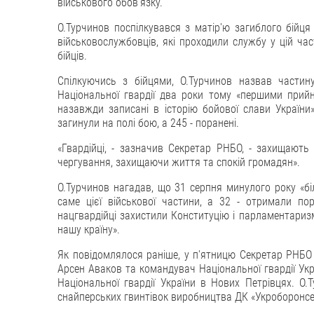
військового обов'язку.
О.Турчинов поспілкувався з матір'ю загиблого бійця
військовослужбовців, які проходили службу у цій час
бійців.
Спілкуючись з бійцями, О.Турчинов назвав частин
Національної гвардії два роки тому «першими прийн
назавжди записані в історію бойової слави України
загинули на полі бою, а 245 - поранені.
«Гвардійці, - зазначив Секретар РНБО, - захищають 
чергування, захищаючи життя та спокій громадян».
О.Турчинов нагадав, що 31 серпня минулого року «біл
саме цієї військової частини, а 32 - отримали по
нацгвардійці захистили Конституцію і парламентаризм,
нашу країну».
Як повідомлялося раніше, у п'ятницю Секретар РНБО 
Арсен Аваков та командувач Національної гвардії Укр
Національної гвардії України в Нових Петрівцях. О
снайперських гвинтівок виробництва ДК «Укроборонсе