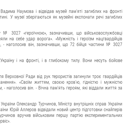
 Вадима Наумова і відвідав музей пам'яті загиблих на фронті
тині. У музеї зберігаються як музейні експонати речі загиблих
у № 3027 «героїчною», зазначивши, що військовослужбовці
яли на себе удар ворога». «Мужність і героїзм нацгвардійців
», - наголосив він, зазначивши, що 72 бійця частини № 3027
Україну і на фронті, і в глибокому тилу. Вони несуть бойове
я Верховної Ради від рук терористів загинули троє гвардійців
ранення». «Своїм життям, своєю кров'ю, гідністю і мужністю
 - наголосив він. - Вічна пам'ять героям, які віддали життя за
України Олександр Турчинов, Міністр внутрішніх справ України
аїни Юрій Аллеров відвідали новий центр підготовки снайперів
.Турчинов вручив військовим першу партію експериментальних
рвіс».