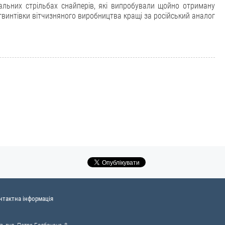
альних стрільбах снайперів, які випробували щойно отриману
гвинтівки вітчизняного виробництва кращі за російський аналог
нтактна інформація