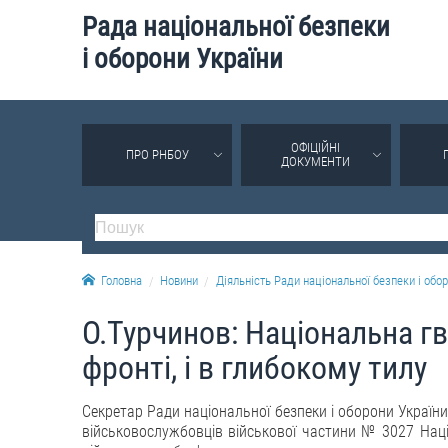
Рада національної безпеки
і оборони України
ОФІЦІЙНІ
ПРО РНБОУ
ДОКУМЕНТИ
Головна
Новини
Діяльність Ради національної безпеки і обор
О.Турчинов: Національна гв
фронті, і в глибокому тилу
Секретар Ради національної безпеки і оборони України
військовослужбовців військової частини № 3027 Націо