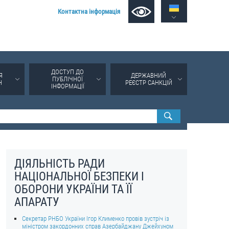
Контактна інформація
ДОСТУП ДО
Я
ДЕРЖАВНИЙ
ПУБЛІЧНОЇ
Н
РЕЄСТР САНКЦІЙ
ІНФОРМАЦІЇ
ДІЯЛЬНІСТЬ РАДИ
НАЦІОНАЛЬНОЇ БЕЗПЕКИ І
ОБОРОНИ УКРАЇНИ ТА ЇЇ
АПАРАТУ
Секретар РНБО України Ігор Клименко провів зустріч із
міністром закордонних справ Азербайджану Джейхуном