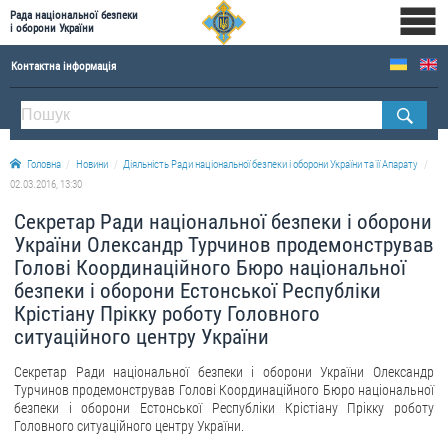
Рада національної безпеки
і оборони України
Контактна інформація
ПРО РНБОУ
Склад Ради національної безпеки і оборони України
Головна
Новини
Діяльність Ради національної безпеки і оборони України та її Апарату
Апарат Ради національної безпеки і оборони України
02.03.2016, 13:30
Правова основа діяльності Ради національної безпеки і оборони України
Секретар Ради національної безпеки і оборони
Історична довідка про діяльність Ради національної безпеки і оборони України
України Олександр Турчинов продемонстрував
Голові Координаційного Бюро національної
ОФІЦІЙНІ ДОКУМЕНТИ
безпеки і оборони Естонської Республіки
Крістіану Прікку роботу Головного
ПРЕСЦЕНТР
ситуаційного центру України
Новини
Секретар Ради національної безпеки і оборони України Олександр
Drone Deals
Турчинов продемонстрував Голові Координаційного Бюро національної
безпеки і оборони Естонської Республіки Крістіану Прікку роботу
Фотогалерея
Головного ситуаційного центру України.
Відеогалерея