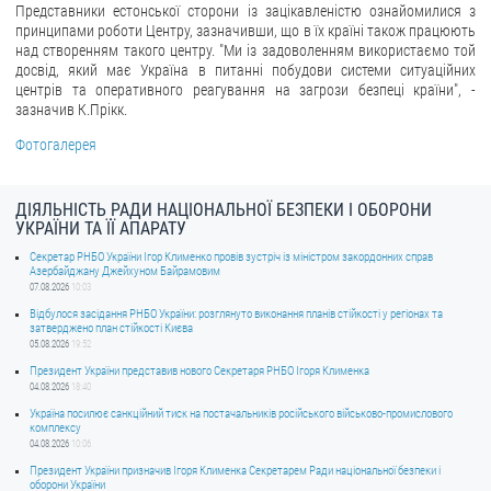
Представники естонської сторони із зацікавленістю ознайомилися з
принципами роботи Центру, зазначивши, що в їх країні також працюють
ЗВЕРНЕННЯ ГРОМАДЯН
над створенням такого центру. "Ми із задоволенням використаємо той
досвід, який має Україна в питанні побудови системи ситуаційних
Звернення громадян
центрів та оперативного реагування на загрози безпеці країни", -
зазначив К.Прікк.
Електронне звернення
Фотогалерея
ДОСТУП ДО ПУБЛІЧНОЇ ІНФОРМАЦІЇ
Організація доступу до публічної інформації
ДІЯЛЬНІСТЬ РАДИ НАЦІОНАЛЬНОЇ БЕЗПЕКИ І ОБОРОНИ
УКРАЇНИ ТА ЇЇ АПАРАТУ
Запит на отримання публічної інформації
Секретар РНБО України Ігор Клименко провів зустріч із міністром закордонних справ
Облік публічної інформації
Азербайджану Джейхуном Байрамовим
07.08.2026
10:03
Питання запобігання корупції
Відбулося засідання РНБО України: розглянуто виконання планів стійкості у регіонах та
затверджено план стійкості Києва
Публічні закупівлі
05.08.2026
19:52
Внутрішній аудит
Президент України представив нового Секретаря РНБО Ігоря Клименка
04.08.2026
18:40
ДЕРЖАВНИЙ РЕЄСТР САНКЦІЙ
Україна посилює санкційний тиск на постачальників російського військово-промислового
комплексу
04.08.2026
10:06
Президент України призначив Ігоря Клименка Секретарем Ради національної безпеки і
оборони України