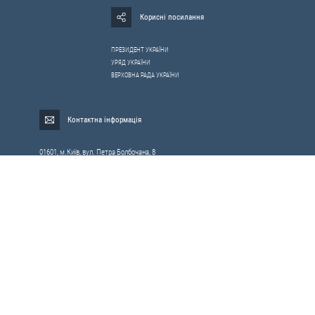
Корисні посилання
ПРЕЗИДЕНТ УКРАЇНИ
УРЯД УКРАЇНИ
ВЕРХОВНА РАДА УКРАЇНИ
Контактна інформація
01601, м.Київ, вул. Петра Болбочана, 8
Електронна адреса для звернень громадян:
gromada@rnbo.gov.ua
Телефони для надання інформації про звернення громадян та
запити на публічну інформацію: (044) 255-05-15, 255-06-49
Довідка про реєстрацію вхідної кореспонденції та інформація про
вихідну кореспонденцію Апарату РНБОУ: (044) 255-05-50, 255-06-34, 255-06-50
0-800-503-486 — «телефон довіри»
щодо протидії контрабанді та корупції на митниці
Слідкуй в соцмережах