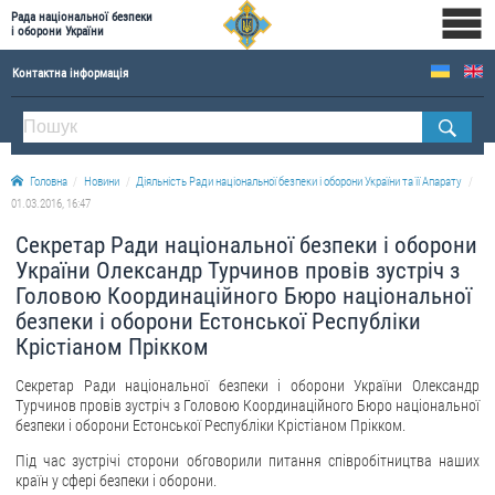
Рада національної безпеки
і оборони України
Контактна інформація
ПРО РНБОУ
Склад Ради національної безпеки і оборони України
Головна
Новини
Діяльність Ради національної безпеки і оборони України та її Апарату
Апарат Ради національної безпеки і оборони України
01.03.2016, 16:47
Правова основа діяльності Ради національної безпеки і оборони України
Секретар Ради національної безпеки і оборони
Історична довідка про діяльність Ради національної безпеки і оборони України
України Олександр Турчинов провів зустріч з
Головою Координаційного Бюро національної
ОФІЦІЙНІ ДОКУМЕНТИ
безпеки і оборони Естонської Республіки
Крістіаном Прікком
ПРЕСЦЕНТР
Секретар Ради національної безпеки і оборони України Олександр
Новини
Турчинов провів зустріч з Головою Координаційного Бюро національної
безпеки і оборони Естонської Республіки Крістіаном Прікком.
Drone Deals
Фотогалерея
Під час зустрічі сторони обговорили питання співробітництва наших
країн у сфері безпеки і оборони.
Відеогалерея