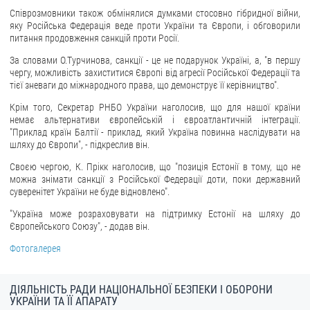
Співрозмовники також обмінялися думками стосовно гібридної війни,
ЗВЕРНЕННЯ ГРОМАДЯН
яку Російська Федерація веде проти України та Європи, і обговорили
питання продовження санкцій проти Росії.
Звернення громадян
За словами О.Турчинова, санкції - це не подарунок Україні, а, "в першу
чергу, можливість захиститися Європі від агресії Російської Федерації та
Електронне звернення
тієї зневаги до міжнародного права, що демонструє її керівництво".
ДОСТУП ДО ПУБЛІЧНОЇ ІНФОРМАЦІЇ
Крім того, Секретар РНБО України наголосив, що для нашої країни
немає альтернативи європейській і євроатлантичній інтеграції.
Організація доступу до публічної інформації
"Приклад країн Балтії - приклад, який Україна повинна наслідувати на
шляху до Європи", - підкреслив він.
Запит на отримання публічної інформації
Своєю чергою, К. Прікк наголосив, що "позиція Естонії в тому, що не
Облік публічної інформації
можна знімати санкції з Російської Федерації доти, поки державний
Питання запобігання корупції
суверенітет України не буде відновлено".
Публічні закупівлі
"Україна може розраховувати на підтримку Естонії на шляху до
Європейського Союзу", - додав він.
Внутрішній аудит
Фотогалерея
ДЕРЖАВНИЙ РЕЄСТР САНКЦІЙ
ДІЯЛЬНІСТЬ РАДИ НАЦІОНАЛЬНОЇ БЕЗПЕКИ І ОБОРОНИ
УКРАЇНИ ТА ЇЇ АПАРАТУ