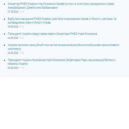
Секретар РНБО України Ігор Клименко провів зустріч із міністром закордонних справ
Азербайджану Джейхуном Байрамовим
07.08.2026
10:03
Відбулося засідання РНБО України: розглянуто виконання планів стійкості у регіонах та
затверджено план стійкості Києва
05.08.2026
19:52
Президент України представив нового Секретаря РНБО Ігоря Клименка
04.08.2026
18:40
Україна посилює санкційний тиск на постачальників російського військово-промислового
комплексу
04.08.2026
10:06
Президент України призначив Ігоря Клименка Секретарем Ради національної безпеки і
оборони України
03.08.2026
17:40