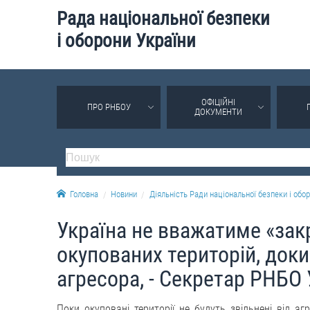
Рада національної безпеки
і оборони України
ОФІЦІЙНІ
ПРО РНБОУ
ДОКУМЕНТИ
Головна
Новини
Діяльність Ради національної безпеки і обор
Україна не вважатиме «за
окупованих територій, доки 
агресора, - Секретар РНБО 
Поки окуповані території не будуть звільнені від а