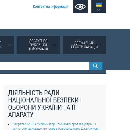
Контактна інформація
ДОСТУП ДО
Я
ДЕРЖАВНИЙ
ПУБЛІЧНОЇ
Н
РЕЄСТР САНКЦІЙ
ІНФОРМАЦІЇ
ДІЯЛЬНІСТЬ РАДИ
НАЦІОНАЛЬНОЇ БЕЗПЕКИ І
ОБОРОНИ УКРАЇНИ ТА ЇЇ
АПАРАТУ
Секретар РНБО України Ігор Клименко провів зустріч із
міністром закордонних справ Азербайджану Джейхуном