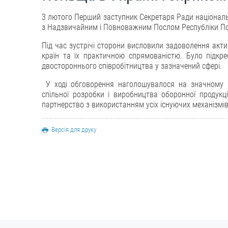
3 лютого Перший заступник Секретаря Ради національн
з Надзвичайним і Повноважним Послом Республіки Пол
Під час зустрічі сторони висловили задоволення актив
країн та їх практичною спрямованістю. Було підк
двостороннього співробітництва у зазначений сфері.
У ході обговорення наголошувалося на значному по
спільної розробки і виробництва оборонної продукц
партнерство з використанням усіх існуючих механізмів
Версія для друку