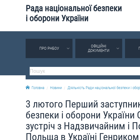
Рада національної безпеки
і оборони України
ОФІЦІЙНІ
ПРО РНБОУ
ДОКУМЕНТИ
Головна
Новини
Діяльність Ради національної безпеки і обор
3 лютого Перший заступник
безпеки і оборони України 
зустріч з Надзвичайним і
Польща в Україні Генриком