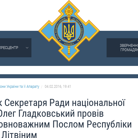
ЗВЕРНЕНН
ПРЕСЦЕНТР
ГРОМАДЯ
они України та її Апарату
04.02.2016, 19:41
 Секретаря Ради національної
Олег Гладковський провів
 Повноважним Послом Республіки
 Літвіним