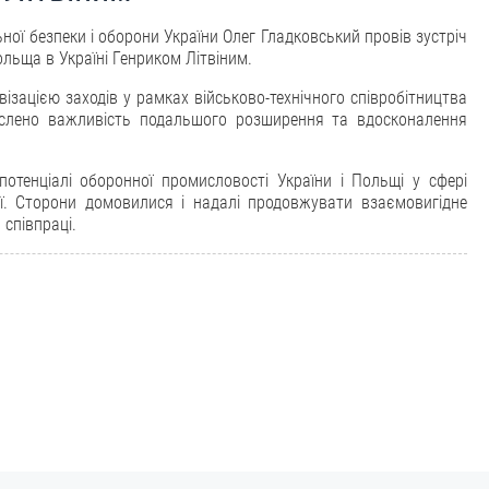
ої безпеки і оборони України Олег Гладковський провів зустріч
ьща в Україні Генриком Літвіним.
ізацією заходів у рамках військово-технічного співробітництва
реслено важливість подальшого розширення та вдосконалення
тенціалі оборонної промисловості України і Польщі у сфері
ії. Сторони домовилися і надалі продовжувати взаємовигідне
 співпраці.