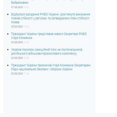
Байрамовим
07.08.2026
10:03
Відбулося засідання РНБО України: розглянуто виконання
планів стійкості у регіонах та затверджено план стійкості
Києва
05.08.2026
19:52
Президент України представив нового Секретаря РНБО
Ігоря Клименка
04.08.2026
18:40
Україна посилює санкційний тиск на постачальників
російського військово-промислового комплексу
04.08.2026
10:06
Президент України призначив Ігоря Клименка Секретарем
Ради національної безпеки і оборони України
03.08.2026
17:40