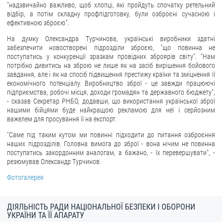
"надзвичайно важливо, щоб хлопці, які пройдуть спочатку ретельний
відбір, а потім складну профпідготовку, були озброєні сучасною і
ЗВЕРНЕННЯ ГРОМАДЯН
ефективною зброєю".
Звернення громадян
На думку Олександра Турчинова, українські виробники здатні
забезпечити новостворені підрозділи зброєю, "що повинна не
Електронне звернення
поступатись у конкуренції зразкам провідних зброярів світу". "Нам
потрібно дивитись на зброю не лише як на засіб вирішення бойового
ДОСТУП ДО ПУБЛІЧНОЇ ІНФОРМАЦІЇ
завдання, але і як на спосіб підвищення престижу країни та зміцнення її
економічного потенціалу. Виробництво зброї - це завжди працюючі
Організація доступу до публічної інформації
підприємства, робочі місця, доходи громадян та державного бюджету",
- сказав Секретар РНБО, додавши, що використання української зброї
Запит на отримання публічної інформації
нашими бійцями буде найкращою рекламою для неї і серйозним
важелем для просування її на експорт.
Облік публічної інформації
"Саме під таким кутом ми повинні підходити до питання озброєння
Питання запобігання корупції
наших підрозділів. Головна вимога до зброї - вона нічим не повинна
Публічні закупівлі
поступатись закордонним аналогам, а бажано, - їх перевершувати", -
резюмував Олександр Турчинов.
Внутрішній аудит
Фотогалерея
ДЕРЖАВНИЙ РЕЄСТР САНКЦІЙ
ДІЯЛЬНІСТЬ РАДИ НАЦІОНАЛЬНОЇ БЕЗПЕКИ І ОБОРОНИ
УКРАЇНИ ТА ЇЇ АПАРАТУ