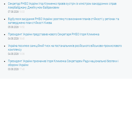
Секретар РНБО України Ігор Клименко провів зустріч із міністром закордонних справ
Азербайджану Джейхуном Байрамовим
07.08.2026
10:03
Відбулося засідання РНБО України: розглянуто виконання планів стійкості у регіонах та
затверджено план стійкості Києва
05.08.2026
19:52
Президент України представив нового Секретаря РНБО Ігоря Клименка
04.08.2026
18:40
Україна посилює санкційний тиск на постачальників російського військово-промислового
комплексу
04.08.2026
10:06
Президент України призначив Ігоря Клименка Секретарем Ради національної безпеки і
оборони України
03.08.2026
17:40