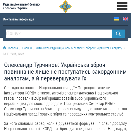
Рада національної безпеки
і оборони України
Контактна інформація
ПРО РНБОУ
Склад Ради національної безпеки і оборони України
Головна
Новини
Діяльність Ради національної безпеки і оборони України та її Апарату
Апарат Ради національної безпеки і оборони України
13.11.2015, 10:28
Правова основа діяльності Ради національної безпеки і оборони України
Олександр Турчинов: Українська зброя
Історична довідка про діяльність Ради національної безпеки і оборони України
повинна не лише не поступатись закордонним
аналогам, а й перевершувати їх
ОФІЦІЙНІ ДОКУМЕНТИ
Сьогодні на полігоні Національної гвардії у Петрівцях експерти-
ПРЕСЦЕНТР
інструктори КОРДу, а також загонів спецпризначення Національної
гвардії провели відбір найкращих зразків зброї українського
виробництва для своїх підрозділів. Про це сказав Секретар РНБО
Новини
Олександр Турчинов на брифінгу після огляду представлених на полігоні
Drone Deals
Національної гвардії зразків зброї та проведення контрольних стрільб.
Фотогалерея
За його словами, зараз, коли відбувається формування спецпідрозділу
Національної поліції КОРД та бригади спецпризначення Нацгвардії,
Відеогалерея