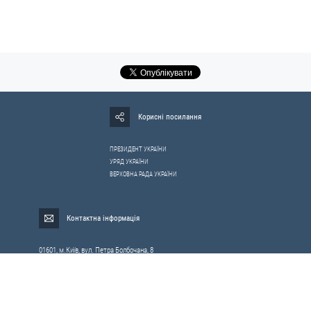
Корисні посилання
ПРЕЗИДЕНТ УКРАЇНИ
УРЯД УКРАЇНИ
ВЕРХОВНА РАДА УКРАЇНИ
Контактна інформація
01601, м.Київ, вул. Петра Болбочана, 8
Електронна адреса для звернень громадян:
gromada@rnbo.gov.ua
Телефони для надання інформації про звернення громадян та
запити на публічну інформацію: (044) 255-05-15, 255-06-49
Довідка про реєстрацію вхідної кореспонденції та інформація про