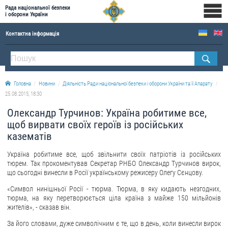
Рада національної безпеки
і оборони України
Контактна інформація
ПРО РНБОУ
Склад Ради національної безпеки і оборони України
Головна
Новини
Діяльність Ради національної безпеки і оборони України та її Апарату
Апарат Ради національної безпеки і оборони України
25.08.2015, 18:30
Правова основа діяльності Ради національної безпеки і оборони України
Олександр Турчинов: Україна робитиме все,
Історична довідка про діяльність Ради національної безпеки і оборони України
щоб вирвати своїх героїв із російських
казематів
ОФІЦІЙНІ ДОКУМЕНТИ
Україна робитиме все, щоб звільнити своїх патріотів із російських
ПРЕСЦЕНТР
тюрем. Так прокоментував Секретар РНБО Олександр Турчинов вирок,
що сьогодні винесли в Росії українському режисеру Олегу Сєнцову.
Новини
«Символ нинішньої Росії - тюрма. Тюрма, в яку кидають незгодних,
Drone Deals
тюрма, на яку перетворюється ціла країна з майже 150 мільйонів
жителів», - сказав він.
Фотогалерея
За його словами, дуже символічним є те, що в день, коли винесли вирок
Відеогалерея