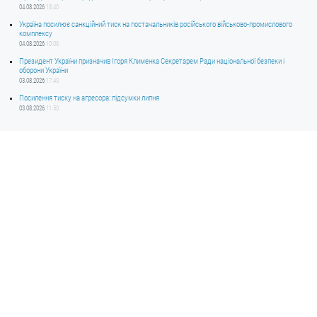
04.08.2026
18:40
Україна посилює санкційний тиск на постачальників російського військово-промислового
комплексу
04.08.2026
10:06
Президент України призначив Ігоря Клименка Секретарем Ради національної безпеки і
оборони України
03.08.2026
17:40
Посилення тиску на агресора: підсумки липня
03.08.2026
11:50