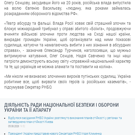
Олегу Сєнцову, засудивши його на 20 років, російська влада випустила
на волю Євгенію Васильєву, «людину, яка роками займалась
ЗВЕРНЕННЯ ГРОМАДЯН
розкраданням оборонного відомства РФ».
Звернення громадян
«Театр абсурду та фальші. Влада Росії ховає свій страшний злочин та
блокує міжнародний трибунал у справі збитого «Боїнга», продовжуючи
Електронне звернення
вчиняти військові злочини проти людства на Сході нашої країни,
викрадає громадян України, щоб організувати над ними показові
ДОСТУП ДО ПУБЛІЧНОЇ ІНФОРМАЦІЇ
судилища, катуючи та намагаючись вибити з них зізнання в абсурдних
справах», - зазначив Олександр Турчинов, наголосивши, що мужньо
витримуючи катування, Олег Сєнцов, Надія Савченко та інші наші
Організація доступу до публічної інформації
патріоти демонструють всьому світу «справжній національний характер
Запит на отримання публічної інформації
та те, що українців не можна зламати та поставити на коліна».
Облік публічної інформації
«Ми ніколи не визнаємо злочинних вироків путінських судилищ. Україна
робитиме все, щоб вирвати своїх героїв із російських казематів», -
Питання запобігання корупції
підсумував Секретар РНБО.
Публічні закупівлі
Внутрішній аудит
ДІЯЛЬНІСТЬ РАДИ НАЦІОНАЛЬНОЇ БЕЗПЕКИ І ОБОРОНИ
УКРАЇНИ ТА ЇЇ АПАРАТУ
ДЕРЖАВНИЙ РЕЄСТР САНКЦІЙ
Відбулося засідання РНБО України: розглянуто виконання планів стійкості у регіонах та
затверджено план стійкості Києва
05.08.2026
19:52
Президент України представив нового Секретаря РНБО Ігоря Клименка