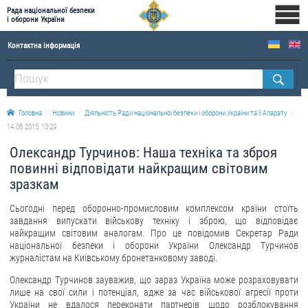
Рада національної безпеки
і оборони України
Контактна інформація
ПРО РНБОУ
Склад Ради національної безпеки і оборони України
Головна
Новини
Діяльність Ради національної безпеки і оборони України та її Апарату
Апарат Ради національної безпеки і оборони України
14.08.2015, 13:29
Правова основа діяльності Ради національної безпеки і оборони України
Олександр Турчинов: Наша техніка та зброя
Історична довідка про діяльність Ради національної безпеки і оборони України
повинні відповідати найкращим світовим
зразкам
ОФІЦІЙНІ ДОКУМЕНТИ
Сьогодні перед оборонно-промисловим комплексом країни стоїть
ПРЕСЦЕНТР
завдання випускати військову техніку і зброю, що відповідає
найкращим світовим аналогам. Про це повідомив Секретар Ради
Новини
національної безпеки і оборони України Олександр Турчинов
журналістам на Київському бронетанковому заводі.
Drone Deals
Олександр Турчинов зауважив, що зараз Україна може розраховувати
Фотогалерея
лише на свої сили і потенціал, адже за час військової агресії проти
України не вдалося переконати партнерів щодо розблокування
Відеогалерея