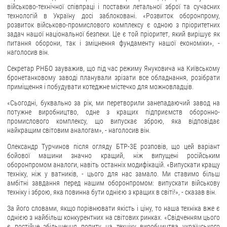
військово-технічної співпраці і поставки летальної зброї та сучасних
технологій в Україну досі заблоковані. «Розвиток оборонпрому,
ЗВЕРНЕННЯ ГРОМАДЯН
розвиток військово-промислового комплексу є одною з пріоритетних
задач нашої національної безпеки. Це є той пріоритет, який вирішує як
Звернення громадян
питання оборони, так і зміцнення фундаменту нашої економіки», -
наголосив він.
Електронне звернення
Секретар РНБО зауважив, що під час режиму Януковича на Київському
ДОСТУП ДО ПУБЛІЧНОЇ ІНФОРМАЦІЇ
бронетанковому заводі планували зрізати все обладнання, розібрати
приміщення і побудувати котеджне містечко для можновладців.
Організація доступу до публічної інформації
«Сьогодні, буквально за рік, ми перетворили занепадаючий завод на
Запит на отримання публічної інформації
потужне виробництво, одне з кращих підприємств оборонно-
промислового комплексу, що випускає зброю, яка відповідає
Облік публічної інформації
найкращим світовим аналогам», - наголосив він.
Питання запобігання корупції
Олександр Турчинов після огляду БТР-3Е розповів, що цей варіант
Публічні закупівлі
бойової машини значно кращий, ніж випущені російським
оборонпромом аналоги, навіть останніх модифікацій. «Випускати кращу
Внутрішній аудит
техніку, ніж у ватників, - цього для нас замало. Ми ставимо більш
амбітні завдання перед нашим оборонпромом: випускати військову
ДЕРЖАВНИЙ РЕЄСТР САНКЦІЙ
техніку і зброю, яка повинна бути однією з кращих в світі!», - сказав він.
За його словами, якщо порівнювати якість і ціну, то наша техніка вже є
однією з найбільш конкурентних на світових ринках. «Свідченням цього
є постійне збільшення попиту на техніку виробництва українського