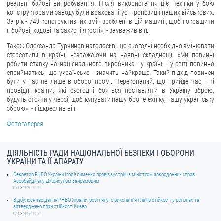
реальні бойові випробування. Після використання цієї техніки у бою
конструкторами заводу були враховані усі пропозиції наших військових.
За рік - 740 конструктивних змін зроблені в цій машині, щоб покращити
її бойові, ходові та захисні якості», - зауважив він.
Також Олександр Турчинов наголосив, що сьогодні необхідно змінювати
стереотипи в країні, незважаючи на наявні складнощі. «Ми повинні
робити ставку на національного виробника і у країні, і у світі повинно
сприйматись, що українське - значить найкраще. Такий підхід повинен
бути у нас не лише в оборонпромі. Переконаний, що прийде час, і ті
провідні країни, які сьогодні бояться поставляти в Україну зброю,
будуть стояти у черзі, щоб купувати нашу бронетехніку, нашу українську
зброю», - підкреслив він.
Фотогалерея
ДІЯЛЬНІСТЬ РАДИ НАЦІОНАЛЬНОЇ БЕЗПЕКИ І ОБОРОНИ
УКРАЇНИ ТА ЇЇ АПАРАТУ
Секретар РНБО України Ігор Клименко провів зустріч із міністром закордонних справ
Азербайджану Джейхуном Байрамовим
07.08.2026
10:03
Відбулося засідання РНБО України: розглянуто виконання планів стійкості у регіонах та
затверджено план стійкості Києва
05.08.2026
19:52