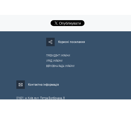
Корисні посилання
ПРЕЗИДЕНТ УКРАЇНИ
УРЯД УКРАЇНИ
ВЕРХОВНА РАДА УКРАЇНИ
Контактна інформація
01601, м.Київ, вул. Петра Болбочана, 8
Електронна адреса для звернень громадян:
gromada@rnbo.gov.ua
Телефони для надання інформації про звернення громадян та
запити на публічну інформацію: (044) 255-05-15, 255-06-49
Довідка про реєстрацію вхідної кореспонденції та інформація про
вихідну кореспонденцію Апарату РНБОУ: (044) 255-05-50, 255-06-34, 255-06-50
0-800-503-486 — «телефон довіри»