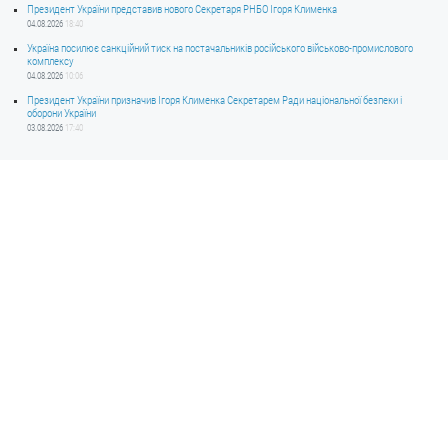
Президент України представив нового Секретаря РНБО Ігоря Клименка
04.08.2026
18:40
Україна посилює санкційний тиск на постачальників російського військово-промислового
комплексу
04.08.2026
10:06
Президент України призначив Ігоря Клименка Секретарем Ради національної безпеки і
оборони України
03.08.2026
17:40