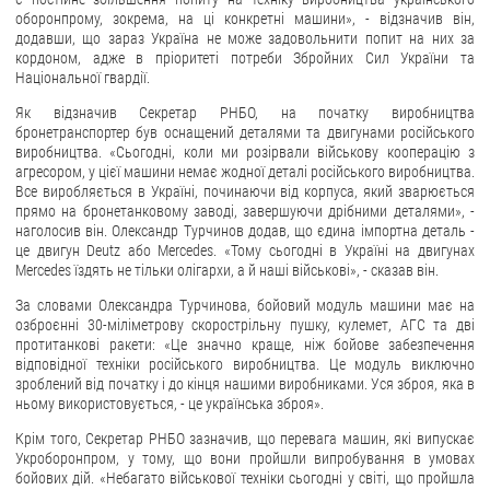
оборонпрому, зокрема, на ці конкретні машини», - відзначив він,
додавши, що зараз Україна не може задовольнити попит на них за
кордоном, адже в пріоритеті потреби Збройних Сил України та
Національної гвардії.
Як відзначив Секретар РНБО, на початку виробництва
бронетранспортер був оснащений деталями та двигунами російського
виробництва. «Сьогодні, коли ми розірвали військову кооперацію з
агресором, у цієї машини немає жодної деталі російського виробництва.
Все виробляється в Україні, починаючи від корпуса, який зварюється
прямо на бронетанковому заводі, завершуючи дрібними деталями», -
наголосив він. Олександр Турчинов додав, що єдина імпортна деталь -
це двигун Deutz або Mercedes. «Тому сьогодні в Україні на двигунах
Mercedes їздять не тільки олігархи, а й наші військові», - сказав він.
За словами Олександра Турчинова, бойовий модуль машини має на
озброєнні 30-міліметрову скорострільну пушку, кулемет, АГС та дві
протитанкові ракети: «Це значно краще, ніж бойове забезпечення
відповідної техніки російського виробництва. Це модуль виключно
зроблений від початку і до кінця нашими виробниками. Уся зброя, яка в
ньому використовується, - це українська зброя».
Крім того, Секретар РНБО зазначив, що перевага машин, які випускає
Укроборонпром, у тому, що вони пройшли випробування в умовах
бойових дій. «Небагато військової техніки сьогодні у світі, що пройшла