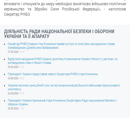
впливати і спонукати до миру необхідно винятково військово-політичне
керівництво та Збройні Сили Російської Федерації», - наголосив
ЗВЕРНЕННЯ ГРОМАДЯН
Секретар РНБО.
Звернення громадян
Електронне звернення
ДІЯЛЬНІСТЬ РАДИ НАЦІОНАЛЬНОЇ БЕЗПЕКИ І ОБОРОНИ
УКРАЇНИ ТА ЇЇ АПАРАТУ
ДОСТУП ДО ПУБЛІЧНОЇ ІНФОРМАЦІЇ
Секретар РНБО України Ігор Клименко провів зустріч із міністром закордонних справ
Азербайджану Джейхуном Байрамовим
07.08.2026
10:03
Організація доступу до публічної інформації
Відбулося засідання РНБО України: розглянуто виконання планів стійкості у регіонах та
Запит на отримання публічної інформації
затверджено план стійкості Києва
05.08.2026
19:52
Облік публічної інформації
Президент України представив нового Секретаря РНБО Ігоря Клименка
Питання запобігання корупції
04.08.2026
18:40
Україна посилює санкційний тиск на постачальників російського військово-промислового
Публічні закупівлі
комплексу
04.08.2026
10:06
Внутрішній аудит
Президент України призначив Ігоря Клименка Секретарем Ради національної безпеки і
оборони України
ДЕРЖАВНИЙ РЕЄСТР САНКЦІЙ
03.08.2026
17:40