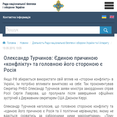
Рада національної безпеки
і оборони України
Контактна інформація
ПРО РНБОУ
Склад Ради національної безпеки і оборони України
Головна
Новини
Діяльність Ради національної безпеки і оборони України та її Апарату
Апарат Ради національної безпеки і оборони України
13.05.2015, 13:05
Правова основа діяльності Ради національної безпеки і оборони України
Олександр Турчинов: Єдиною причиною
Історична довідка про діяльність Ради національної безпеки і оборони України
«конфлікту» та головною його стороною є
Росія
ОФІЦІЙНІ ДОКУМЕНТИ
Якщо РФ збирається використати свій вплив на «сторони конфлікту» в
ПРЕСЦЕНТР
Україні, їм потрібно впливати винятково на себе. Так прокоментував
Секретар РНБО Олександр Турчинов заяви міністра закордонних справ
Новини
Росії Сергія Лаврова, що пролунали після завершення офіційних
зустрічей з Державним секретарем США Джоном Керрі.
Drone Deals
Олександр Турчинов наголосив, що головною стороною конфлікту та
Фотогалерея
«єдиною його причиною є Росія та її політичне керівництво, якому не
вдасться сховатись за озброєними ними маріонетками». «Тому
Відеогалерея