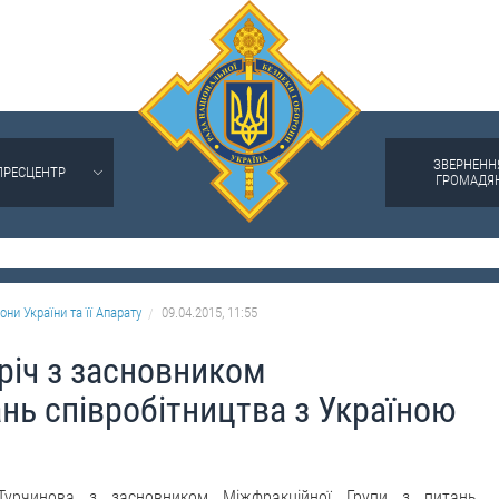
ЗВЕРНЕНН
ПРЕСЦЕНТР
ГРОМАДЯ
они України та її Апарату
09.04.2015, 11:55
річ з засновником
ань співробітництва з Україною
Турчинова з засновником Міжфракційної Групи з питань