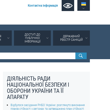
Контактна інформація
ДОСТУП ДО
Я
ДЕРЖАВНИЙ
ПУБЛІЧНОЇ
Н
РЕЄСТР САНКЦІЙ
ІНФОРМАЦІЇ
ДІЯЛЬНІСТЬ РАДИ
НАЦІОНАЛЬНОЇ БЕЗПЕКИ І
ОБОРОНИ УКРАЇНИ ТА ЇЇ
АПАРАТУ
Відбулося засідання РНБО України: розглянуто виконання
планів стійкості у регіонах та затверджено план стійкості