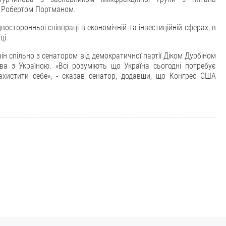
м Робертом Портманом.
осторонньої співпраці в економічній та інвестиційній сферах, в
ці.
н спільно з сенатором від демократичної партії
Діком Дурбіном
тва з Україною. «Всі розуміють що Україна сьогодні потребує
захистити себе», - сказав сенатор, додавши, що Конгрес США