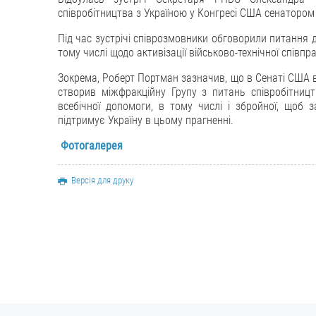
співробітництва з Україною у Конгресі США сенаторо
Під час зустрічі співрозмовники обговорили питання дв
тому числі щодо активізації військово-технічної співпра
Зокрема, Роберт Портман зазначив, що в Сенаті США ві
створив міжфракційну
Групу з питань співробітниц
всебічної допомоги, в тому числі і збройної, щоб 
підтримує Україну в цьому прагненні.
Фотогалерея
Версія для друку