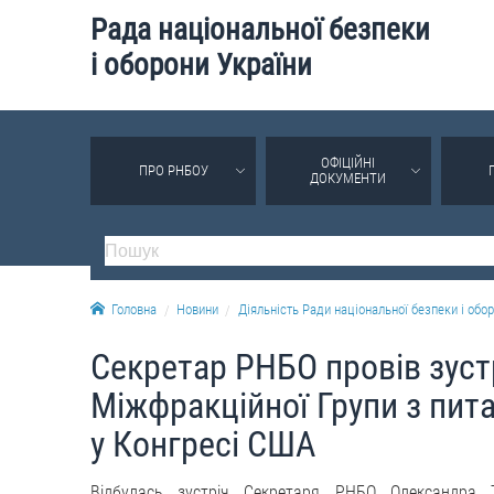
Рада національної безпеки
і оборони України
ОФІЦІЙНІ
ПРО РНБОУ
ДОКУМЕНТИ
Головна
Новини
Діяльність Ради національної безпеки і обор
Секретар РНБО провів зуст
Міжфракційної Групи з пит
у Конгресі США
Відбулась зустріч Секретаря РНБО Олександра 