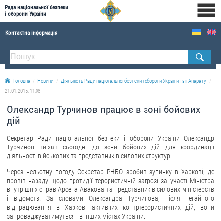
Рада національної безпеки
і оборони України
Контактна інформація
ПРО РНБОУ
Склад Ради національної безпеки і оборони України
Головна
Новини
Діяльність Ради національної безпеки і оборони України та її Апарату
Апарат Ради національної безпеки і оборони України
21.01.2015, 11:08
Правова основа діяльності Ради національної безпеки і оборони України
Олександр Турчинов працює в зоні бойових
Історична довідка про діяльність Ради національної безпеки і оборони України
дій
ОФІЦІЙНІ ДОКУМЕНТИ
Секретар Ради національної безпеки і оборони України Олександр
Турчинов виїхав сьогодні до зони бойових дій для координації
ПРЕСЦЕНТР
діяльності військових та представників силових структур.
Через нельотну погоду Секретар РНБО зробив зупинку в Харкові, де
Новини
провів нараду щодо протидії терористичній загрозі за участі Міністра
внутрішніх справ Арсена Авакова та представників силових міністерств
Drone Deals
і відомств. За словами Олександра Турчинова, після негайного
Фотогалерея
відпрацювання в Харкові активних контртерористичних дій, вони
запроваджуватимуться і в інших містах України.
Відеогалерея