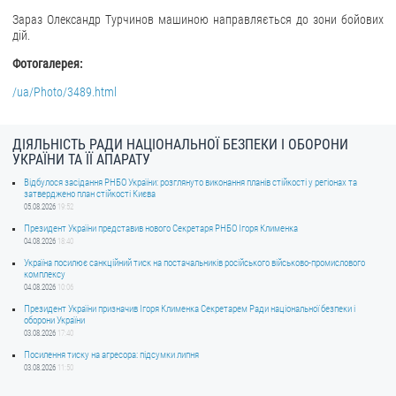
Зараз Олександр Турчинов машиною направляється до зони бойових
ЗВЕРНЕННЯ ГРОМАДЯН
дій.
Фотогалерея:
Звернення громадян
/ua/Photo/3489.html
Електронне звернення
ДОСТУП ДО ПУБЛІЧНОЇ ІНФОРМАЦІЇ
ДІЯЛЬНІСТЬ РАДИ НАЦІОНАЛЬНОЇ БЕЗПЕКИ І ОБОРОНИ
УКРАЇНИ ТА ЇЇ АПАРАТУ
Організація доступу до публічної інформації
Відбулося засідання РНБО України: розглянуто виконання планів стійкості у регіонах та
Запит на отримання публічної інформації
затверджено план стійкості Києва
05.08.2026
19:52
Облік публічної інформації
Президент України представив нового Секретаря РНБО Ігоря Клименка
Питання запобігання корупції
04.08.2026
18:40
Україна посилює санкційний тиск на постачальників російського військово-промислового
Публічні закупівлі
комплексу
04.08.2026
10:06
Внутрішній аудит
Президент України призначив Ігоря Клименка Секретарем Ради національної безпеки і
оборони України
ДЕРЖАВНИЙ РЕЄСТР САНКЦІЙ
03.08.2026
17:40
Посилення тиску на агресора: підсумки липня
03.08.2026
11:50