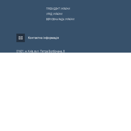
ПРЕЗИДЕНТ УКРАЇНИ
УРЯД УКРАЇНИ
ВЕРХОВНА РАДА УКРАЇНИ
Контактна інформація
01601, м.Київ, вул. Петра Болбочана, 8
Електронна адреса для звернень громадян:
gromada@rnbo.gov.ua
Телефони для надання інформації про звернення громадян та
запити на публічну інформацію: (044) 255-05-15, 255-06-49
Довідка про реєстрацію вхідної кореспонденції та інформація про
вихідну кореспонденцію Апарату РНБОУ: (044) 255-05-50, 255-06-34, 255-06-50
0-800-503-486 — «телефон довіри»
щодо протидії контрабанді та корупції на митниці
Слідкуй в соцмережах