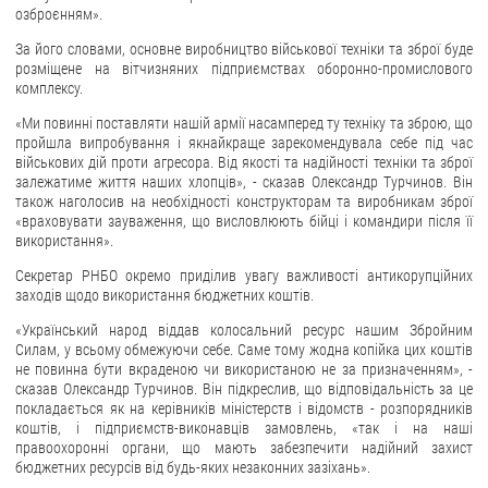
озброєнням».
ЗВЕРНЕННЯ ГРОМАДЯН
За його словами, основне виробництво військової техніки та зброї буде
розміщене на вітчизняних підприємствах оборонно-промислового
Звернення громадян
комплексу.
Електронне звернення
«Ми повинні поставляти нашій армії насамперед ту техніку та зброю, що
пройшла випробування і якнайкраще зарекомендувала себе під час
ДОСТУП ДО ПУБЛІЧНОЇ ІНФОРМАЦІЇ
військових дій проти агресора. Від якості та надійності техніки та зброї
залежатиме життя наших хлопців», - сказав Олександр Турчинов. Він
також наголосив на необхідності конструкторам та виробникам зброї
Організація доступу до публічної інформації
«враховувати зауваження, що висловлюють бійці і командири після її
Запит на отримання публічної інформації
використання».
Облік публічної інформації
Секретар РНБО окремо приділив увагу важливості антикорупційних
заходів щодо використання бюджетних коштів.
Питання запобігання корупції
Публічні закупівлі
«Український народ віддав колосальний ресурс нашим Збройним
Силам, у всьому обмежуючи себе. Саме тому жодна копійка цих коштів
Внутрішній аудит
не повинна бути вкраденою чи використаною не за призначенням», -
сказав Олександр Турчинов. Він підкреслив, що відповідальність за це
ДЕРЖАВНИЙ РЕЄСТР САНКЦІЙ
покладається як на керівників міністерств і відомств - розпорядників
коштів, і підприємств-виконавців замовлень, «так і на наші
правоохоронні органи, що мають забезпечити надійний захист
бюджетних ресурсів від будь-яких незаконних зазіхань».