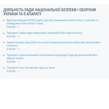
ДІЯЛЬНІСТЬ РАДИ НАЦІОНАЛЬНОЇ БЕЗПЕКИ І ОБОРОНИ
УКРАЇНИ ТА ЇЇ АПАРАТУ
Відбулося засідання РНБО України: розглянуто виконання планів стійкості у регіонах та
затверджено план стійкості Києва
05.08.2026
19:52
Президент України представив нового Секретаря РНБО Ігоря Клименка
04.08.2026
18:40
Україна посилює санкційний тиск на постачальників російського військово-промислового
комплексу
04.08.2026
10:06
Президент України призначив Ігоря Клименка Секретарем Ради національної безпеки і
оборони України
03.08.2026
17:40
Посилення тиску на агресора: підсумки липня
03.08.2026
11:50