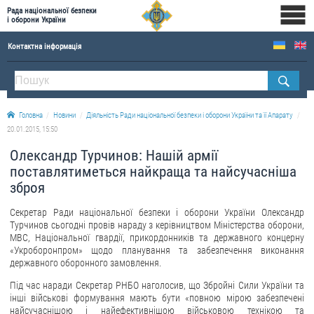
Рада національної безпеки
і оборони України
Контактна інформація
ПРО РНБОУ
Склад Ради національної безпеки і оборони України
Головна
Новини
Діяльність Ради національної безпеки і оборони України та її Апарату
Апарат Ради національної безпеки і оборони України
20.01.2015, 15:50
Правова основа діяльності Ради національної безпеки і оборони України
Олександр Турчинов: Нашій армії
Історична довідка про діяльність Ради національної безпеки і оборони України
поставлятиметься найкраща та найсучасніша
зброя
ОФІЦІЙНІ ДОКУМЕНТИ
Секретар Ради національної безпеки і оборони України Олександр
ПРЕСЦЕНТР
Турчинов сьогодні провів нараду з керівництвом Міністерства оборони,
МВС, Національної гвардії, прикордонників та державного концерну
Новини
«Укроборонпром» щодо планування та забезпечення виконання
державного оборонного замовлення.
Drone Deals
Під час наради Секретар РНБО наголосив, що Збройні Сили України та
Фотогалерея
інші військові формування мають бути «повною мірою забезпечені
найсучаснішою і найефективнішою військовою технікою та
Відеогалерея