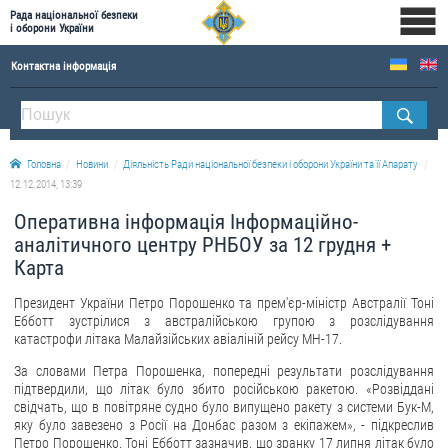
Рада національної безпеки
і оборони України
Контактна інформація
ПРО РНБОУ
Склад Ради національної безпеки і оборони України
Головна
Новини
Діяльність Ради національної безпеки і оборони України та її Апарату
Апарат Ради національної безпеки і оборони України
12.12.2014, 13:39
Правова основа діяльності Ради національної безпеки і оборони України
Оперативна інформація Інформаційно-
Історична довідка про діяльність Ради національної безпеки і оборони України
аналітичного центру РНБОУ за 12 грудня +
Карта
ОФІЦІЙНІ ДОКУМЕНТИ
Президент України Петро Порошенко та прем'єр-міністр Австралії Тоні
ПРЕСЦЕНТР
Ебботт зустрілися з австралійською групою з розслідування
катастрофи літака Малайзійських авіаліній рейсу МН-17.
Новини
За словами Петра Порошенка, попередні результати розслідування
Drone Deals
підтвердили, що літак було збито російською ракетою. «Розвіддані
свідчать, що в повітряне судно було випущено ракету з системи Бук-М,
Фотогалерея
яку було завезено з Росії на Донбас разом з екіпажем», - підкреслив
Петро Порошенко. Тоні Ебботт зазначив, що зранку 17 липня літак було
Відеогалерея