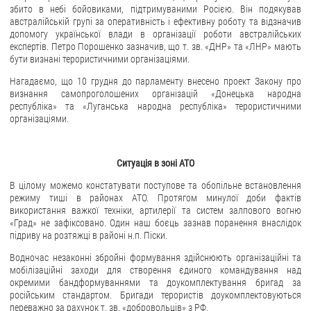
збито в небі бойовиками, підтримуваними Росією. Він подякував
австралійській групі за оперативність і ефективну роботу та відзначив
ЗВЕРНЕННЯ ГРОМАДЯН
допомогу української влади в організації роботи австралійських
експертів. Петро Порошенко зазначив, що т. зв. «ДНР» та «ЛНР» мають
Звернення громадян
бути визнані терористичними організаціями.
Електронне звернення
Нагадаємо, що 10 грудня до парламенту внесено проект Закону про
визнання самопроголошених організацій «Донецька народна
ДОСТУП ДО ПУБЛІЧНОЇ ІНФОРМАЦІЇ
республіка» та «Луганська народна республіка» терористичними
організаціями.
Організація доступу до публічної інформації
Запит на отримання публічної інформації
Ситуація в зоні АТО
Облік публічної інформації
В цілому можемо констатувати поступове та обопільне встановлення
Питання запобігання корупції
режиму тиші в районах АТО. Протягом минулої доби фактів
Публічні закупівлі
використання важкої техніки, артилерії та систем залпового вогню
«Град» не зафіксовано. Один наш боєць зазнав поранення внаслідок
Внутрішній аудит
підриву на розтяжці в районі н.п. Піски.
ДЕРЖАВНИЙ РЕЄСТР САНКЦІЙ
Водночас незаконні збройні формування здійснюють організаційні та
мобілізаційні заходи для створення єдиного командування над
окремими бандформуваннями та доукомплектування бригад за
російським стандартом. Бригади терористів доукомплектовуються
переважно за рахунок т. зв. «добровольців» з РФ.