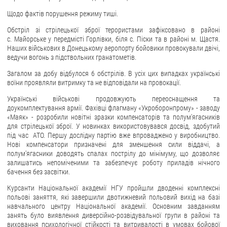
Щодо фактів порушення режиму тиші.
Обстріл зі стрілецької зброї терористами зафіксовано в районі
с. Майорське у передмісті Горлівки, біля с. Піски та в районі м. Щастя.
Наших військових в Донецькому аеропорту бойовики провокували двічі,
ведучи вогонь з підствольних гранатометів.
Загалом за добу відбулося 6 обстрілів. В усіх цих випадках українські
воїни проявляли витримку та не відповідали на провокації.
Українські військові продовжують переоснащення та
доукомплектування армії. Фахівці флагману «Укроборонпрому» - заводу
«Маяк» - розробили новітні зразки компенсаторів та полум'ягасників
для стрілецької зброї. У новинках використовувався досвід, здобутий
під час АТО. Першу дослідну партію вже впроваджено у виробництво.
Нові компенсатори призначені для зменшення сили віддачі, а
полум'ягасники доводять спалах пострілу до мінімуму, що дозволяє
залишатись непоміченими та забезпечує роботу приладів нічного
бачення без засвітки.
Курсанти Національної академії НГУ пройшли дводенні комплексні
польові заняття, які завершили двотижневий польовий вихід на базі
навчального центру Національної академії. Основним завданням
занять було виявлення диверсійно-розвідувальної групи в районі та
виховання психологічної стійкості та витривалості в умовах бойової