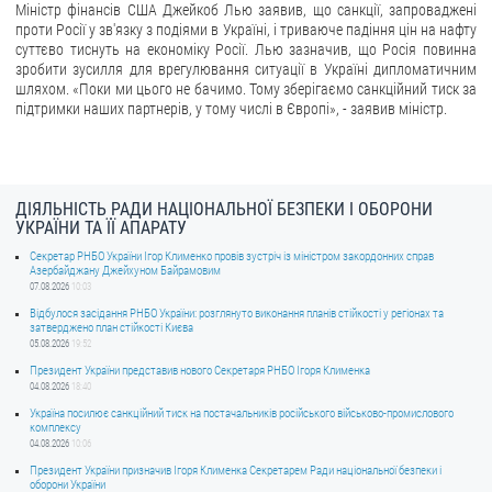
Міністр фінансів США Джейкоб Лью заявив, що санкції, запроваджені
проти Росії у зв'язку з подіями в Україні, і триваюче падіння цін на нафту
суттєво тиснуть на економіку Росії. Лью зазначив, що Росія повинна
зробити зусилля для врегулювання ситуації в Україні дипломатичним
шляхом. «Поки ми цього не бачимо. Тому зберігаємо санкційний тиск за
підтримки наших партнерів, у тому числі в Європі», - заявив міністр.
ДІЯЛЬНІСТЬ РАДИ НАЦІОНАЛЬНОЇ БЕЗПЕКИ І ОБОРОНИ
УКРАЇНИ ТА ЇЇ АПАРАТУ
Секретар РНБО України Ігор Клименко провів зустріч із міністром закордонних справ
Азербайджану Джейхуном Байрамовим
07.08.2026
10:03
Відбулося засідання РНБО України: розглянуто виконання планів стійкості у регіонах та
затверджено план стійкості Києва
05.08.2026
19:52
Президент України представив нового Секретаря РНБО Ігоря Клименка
04.08.2026
18:40
Україна посилює санкційний тиск на постачальників російського військово-промислового
комплексу
04.08.2026
10:06
Президент України призначив Ігоря Клименка Секретарем Ради національної безпеки і
оборони України