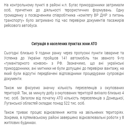
На контрольному пункті в районі н.п. Бугас прикордонники затримали
осіб, причетних до діяльності терористичних формувань. Одну
громадянку з посвідченням співробітника «комітету ВР ДНР з питань
транспорту» було затримано під час перевірки документів пасажирів
рейсового автобуса.
Ситуація в населених пунктах зони АТО
Сьогодні близько 9 години ранку через пропускні пункти Ізварине та
Успенка до України пройшов 141 автомобіль так званого 9-го
«гуманітарного конвою» з РФ. Зазначимо, що ані українські
прикордонники, ані митники не були допущені до перевірки вантажу, на
який були відсутні передбачені відповідними процедурами супровідні
документи.
Також ми фіксуємо значну кількість переселенців з окупованих
територій. Так, за минулу добу з окупованих територій виїхало близько 4
тис. осіб. Загалом від початку АТО кількість переселенців з Донецької,
Луганської областей складає понад 522 тис. осіб.
Також триває процес відновлення житла на звільнених територіях.
Зокрема, в Артемівському районі завершено відновлювальні роботи у 8
житлових будинках.