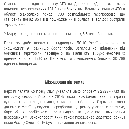
Станом на сьогодні з початку АТО на Донеччині «Донецькміськгаз»
поновив газопостачання 151,5 тис абонентам. Всього з початку АТО в
області відновлено понад 1700 розподільних газопроводів, що
становить понад 85% від пошкоджених в області внаслідок обстрілів
терористами.
У Маріуполі відновлено газопостачання понад 5,5 тис. абонентам.
Протягом доби піротехнічні підрозділи ДСНС України виявили та
знешкодили 91 одиницю боєприпасів. Загалом на звільнених від
бойовиків територіях перевірено на наявність вибухонебезпечних
предметів понад 1580 га. Виявлено та знешкоджено близько 30 700
одиниць боєприпасів.
Міжнародна підтримка
Верхня палата Конгресу США ухвалила Законопроект S.2828 - «Акт на
підтримку свободи України - 2014», який передбачає надання Україні
суттєвої фінансової допомоги, летального озброєння. Окрім військової
допомоги Україні документ передбачає підтримку у сфері енергетики,
боротьбі з російською пропагандою та допомозі тимчасовим
переселенцям. Законопроект, який також передбачає додаткові санкції
щодо Росії, у Сенаті США був підтриманий одноголосно.