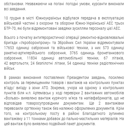
обстановки. Незважаючи на погані погодні умови, курсанти виконали
всі завдання.
10 грудня в місті Южноукраїнськ відбулася передача в експлуатацію
військовій частині з охорони та оборони Южно-Української АЕС трьох
БТР-70, які були відремонтовані завдяки зусиллям персоналу цієї АЕС.
Всього з початку антитерористичної операції ремонтно-відновлювальні
бригади «Укроборонпрому» та Збройних Сил України відремонтували
17653 одиниці озброєння та військової техніки, з них 573 одиниці
ракетно-артилерійського озброєння, 3765 одиниць бронетанкового
озброєння, 11834 одиниці автомобільної техніки, 67 літаків,
42 вертольоти, 24 безпілотні літаки, 54 одиниці техніки радіотехнічних
військ.
В рамках виконання поставлених Президентом завдань, посилено
контроль за переміщенням товарів і вантажів на контрольних пунктах
в'їзду/ виїзду з зони АТО. Зокрема, учора на одному з контрольних
пунктів біля н.п. Артемівськ у ході перевірки 2 вантажних автомобілів
«Вольво» виявлено вантаж курячого м'яса та напівфабрикатів, що не
відповідав товаросупровідним документам. Ще 2 вантажівки
перевозили оргтехніку також без належно оформлених документів. Крім
того, на контрольному посту в районі Благодатного зупинено
вантажівку з 11 тоннами добавок до пально-мастильних матеріалів. На
цей вантаж було виявлено подвійний пакет документів.