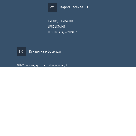
Корисні посилання
ПРЕЗИДЕНТ УКРАЇНИ
УРЯД УКРАЇНИ
ВЕРХОВНА РАДА УКРАЇНИ
Контактна інформація
01601, м.Київ, вул. Петра Болбочана, 8
Електронна адреса для звернень громадян:
gromada@rnbo.gov.ua
Телефони для надання інформації про звернення громадян та
запити на публічну інформацію: (044) 255-05-15, 255-06-49
Довідка про реєстрацію вхідної кореспонденції та інформація про
вихідну кореспонденцію Апарату РНБОУ: (044) 255-05-50, 255-06-34, 255-06-50
0-800-503-486 — «телефон довіри»
щодо протидії контрабанді та корупції на митниці
Слідкуй в соцмережах