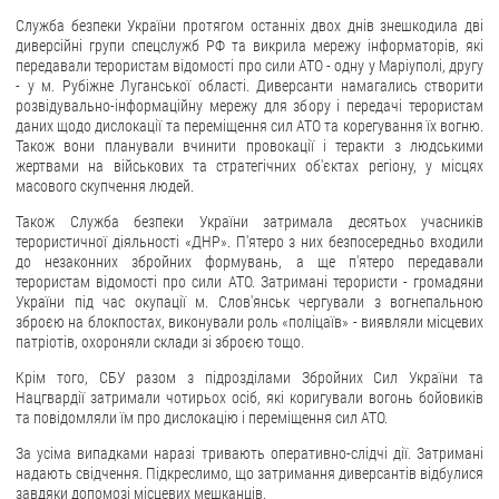
Служба безпеки України протягом останніх двох днів знешкодила дві
диверсійні групи спецслужб РФ та викрила мережу інформаторів, які
передавали терористам відомості про сили АТО - одну у Маріуполі, другу
- у м. Рубіжне Луганської області. Диверсанти намагались створити
розвідувально-інформаційну мережу для збору і передачі терористам
даних щодо дислокації та переміщення сил АТО та корегування їх вогню.
Також вони планували вчинити провокації і теракти з людськими
жертвами на військових та стратегічних об'єктах регіону, у місцях
масового скупчення людей.
Також Служба безпеки України затримала десятьох учасників
терористичної діяльності «ДНР». П'ятеро з них безпосередньо входили
до незаконних збройних формувань, а ще п'ятеро передавали
терористам відомості про сили АТО. Затримані терористи - громадяни
України під час окупації м. Слов'янськ чергували з вогнепальною
зброєю на блокпостах, виконували роль «поліцаїв» - виявляли місцевих
патріотів, охороняли склади зі зброєю тощо.
Крім того, СБУ разом з підрозділами Збройних Сил України та
Нацгвардії затримали чотирьох осіб, які коригували вогонь бойовиків
та повідомляли їм про дислокацію і переміщення сил АТО.
За усіма випадками наразі тривають оперативно-слідчі дії. Затримані
надають свідчення. Підкреслимо, що затримання диверсантів відбулися
завдяки допомозі місцевих мешканців.