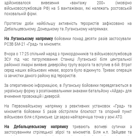
здійснювалося вивезення «вантажу 200» (імовірно
військовослужбовців РФ) на 5 вантажівках, які належать ростовській
ЗВЕРНЕННЯ ГРОМАДЯН
поховальній фірмі.
Звернення громадян
Протягом доби найбільшу активність терористів зафіксовано на
Дебальцевському, Донецькому та Луганському напрямках.
Електронне звернення
На Луганському напрямку
бойовики понад десяти разів застосували
ДОСТУП ДО ПУБЛІЧНОЇ ІНФОРМАЦІЇ
РСЗВ БМ-21 «Град» та міномети.
Вчора о 17:25 спільний наряд з прикордонників та військовослужбовців
Організація доступу до публічної інформації
ЗСУ під час патрулювання Станиці Луганської біля центральної
районної лікарні виявив диверсійну групу ворога та вступив в бій. Втрат
Запит на отримання публічної інформації
серед наших військових немає, ворога було відкинуто. Триває операція
Облік публічної інформації
із зачистки даного району від терористів.
Питання запобігання корупції
За оперативною інформацією, в Луганську бойовики перевдягаються в
українську форму з розпізнавальними знаками батальйону «Айдар» для
Публічні закупівлі
вчинення провокацій і диверсій.
Внутрішній аудит
На Первомайському напрямку з реактивних установок «Град» та
мінометів бойовики 5 разів обстріляли блокпост та опорний пункт
ДЕРЖАВНИЙ РЕЄСТР САНКЦІЙ
військових біля с.Кримське. Це зараз найгарячіша точка у зоні АТО.
На Дебальцевському напрямку
тривають вогневі сутички з
застосуванням стрілецької зброї та мінометів. Біля н.п. Зайцеве та