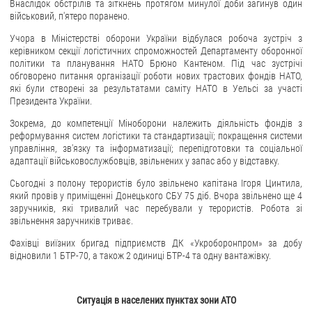
Внаслідок обстрілів та зіткнень протягом минулої доби загинув один
військовий, п'ятеро поранено.
Учора в Міністерстві оборони України відбулася робоча зустріч з
керівником секції логістичних спроможностей Департаменту оборонної
політики та планування НАТО Брюно Кантеном. Під час зустрічі
обговорено питання організації роботи нових трастових фондів НАТО,
які були створені за результатами саміту НАТО в Уельсі за участі
Президента України.
Зокрема, до компетенції Міноборони належить діяльність фондів з
реформування систем логістики та стандартизації; покращення системи
управління, зв'язку та інформатизації; перепідготовки та соціальної
адаптації військовослужбовців, звільнених у запас або у відставку.
Сьогодні з полону терористів було звільнено капітана Ігоря Цинтила,
який провів у приміщенні Донецького СБУ 75 діб. Вчора звільнено ще 4
заручників, які тривалий час перебували у терористів. Робота зі
звільнення заручників триває.
Фахівці виїзних бригад підприємств ДК «Укроборонпром» за добу
відновили 1 БТР-70, а також 2 одиниці БТР-4 та одну вантажівку.
Ситуація в населених пунктах зони АТО