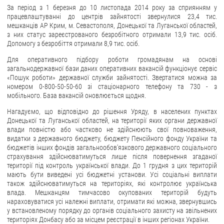
За період з 1 березня до 10 листопада 2014 року за сприянням у
працевлаштуванні до центрів зайнятості звернулися 23,4 тис.
мешканців АР Крим, м. Севастополя, Донецької та Луганської областей,
з них статус зареєстрованого безробітного отримали 13,9 тис. осіб.
Допомогу з безробіття отримали 8,9 тис. осіб.
Для оперативного підбору роботи громадянам на основі
загальнодержавної бази даних оперативних вакансій функціонує сервіс
«Пошук роботи» державної служби зайнятості. Звертатися можна за
номером 0-800-50-50-60 зі стаціонарного телефону та 730 - з
мобільного. База вакансій оновлюється щодня.
Нагадуємо, що відповідно до рішення Уряду, в населених пунктах
Донецької та Луганської областей, на території яких органи державної
влади повністю або частково не здійснюють свої повноваження,
видатки з державного бюджету, бюджету Пенсійного фонду України та
бюджетів інших фондів загальнообов'язкового державного соціального
страхування здійснюватимуться лише після повернення згаданої
території під контроль української влади. До 1 грудня з цих територій
мають бути виведені усі бюджетні установи. Усі соціальні виплати
також здійснюватимуться на територіях, які контролює українська
влада. Мешканцям тимчасово окупованих територій будуть
нараховуватися усі належні виплати, отримати які можна, звернувшись
у встановленому порядку до органів соціального захисту на звільнених
територіях Донбасу або за місцем реєстрації в інших регіонах України.