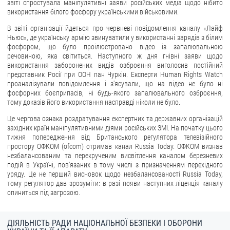
звіті спростувала маніпулятивні заяви російських медіа щодо нібито
використання білого фосфору українськими військовими.
В звіті організації йдеться про червневі повідомлення каналу «Лайф
Ньюс», де українську армію звинуватили у використанні зарядів з білим
фосфором, що було проілюстровано відео із запалювальною
речовиною, яка світиться. Наступного ж дня гнівні заяви щодо
використання заборонених видів озброєння виголосив постійний
представник Росії при ООН пан Чуркін. Експерти Human Rights Watch
проаналізували повідомлення і з'ясували, що на відео не було ні
фосфорних боєприпасів, ні будь-якого запалювального озброєння,
тому доказів його використання насправді ніколи не було.
Це чергова ознака роздратування експертних та державних організацій
західних країн маніпулятивними діями російських ЗМІ. На початку цього
тижня попередження від Британського регулятора телевізійного
простору ОФКОМ (ofcom) отримав канал Russia Today. ОФКОМ визнав
незбалансованим та перекрученим висвітлення каналом березневих
подій в Україні, пов'язаних в тому числі з призначенням перехідного
уряду. Це не перший висновок щодо незбалансованості Russia Today,
тому регулятор дав зрозуміти: в разі появи наступних ліценція каналу
опиниться під загрозою.
ДІЯЛЬНІСТЬ РАДИ НАЦІОНАЛЬНОЇ БЕЗПЕКИ І ОБОРОНИ