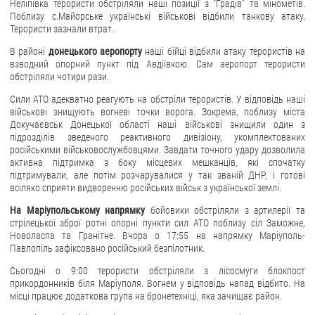
Неліпівка терористи обстріляли наші позиції з "Градів" та мінометів.
Поблизу с.Майорське українські військові відбили танкову атаку.
Терористи зазнали втрат.
В районі
донецького аеропорту
наші бійці відбили атаку терористів на
взводний опорний пункт під Авдіївкою. Сам аеропорт терористи
обстріляли чотири рази.
Сили АТО адекватно реагують на обстріли терористів. У відповідь наші
військові знищують вогневі точки ворога. Зокрема, поблизу міста
Докучаєвськ Донецької області наші військові знищили один з
підрозділів зведеного реактивного дивізіону, укомплектованих
російськими військовослужбовцями. Завдати точного удару дозволила
активна підтримка з боку місцевих мешканців, які спочатку
підтримували, але потім розчарувалися у так званій ДНР, і готові
всіляко сприяти видворенню російських військ з української землі.
На Маріупольському напрямку
бойовики обстріляли з артилерії та
стрілецької зброї ротні опорні пункти сил АТО поблизу сіл Заможне,
Новоласпа та Гранітне. Вчора о 17:55 на напрямку Маріуполь-
Павлопіль зафіксовано російський безпілотник.
Сьогодні о 9:00 терористи обстріляли з лісосмуги блокпост
прикордонників біля Маріуполя. Вогнем у відповідь напад відбито. На
місці працює додаткова група на бронетехніці, яка зачищає район.