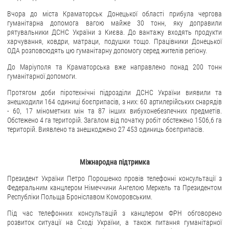
Вчора до міста Краматорськ Донецької області прибула чергова
гуманітарна допомога вагою майже 30 тонн, яку доправили
рятувальники ДСНС України з Києва. До вантажу входять продукти
харчування, ковдри, матраци, подушки тощо. Працівники Донецької
ОДА розповсюдять цю гуманітарну допомогу серед жителів регіону.
До Маріуполя та Краматорська вже направлено понад 200 тонн
гуманітарної допомоги.
Протягом доби піротехнічні підрозділи ДСНС України виявили та
знешкодили 164 одиниці боєприпасів, з них: 60 артилерійських снарядів
- 60, 17 мінометних мін та 87 інших вибухонебезпечних предметів.
Обстежено 4 га територій. Загалом від початку робіт обстежено 1506,6 га
територій. Виявлено та знешкоджено 27 453 одиниць боєприпасів.
Міжнародна підтримка
Президент України Петро Порошенко провів телефонні консультації з
Федеральним канцлером Німеччини Ангелою Меркель та Президентом
Республіки Польща Броніславом Коморовським.
Під час телефонних консультацій з канцлером ФРН обговорено
розвиток ситуації на Сході України, а також питання гуманітарної