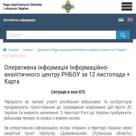
Рада національної безпеки
і оборони України
Контактна інформація
ПРО РНБОУ
Склад Ради національної безпеки і оборони України
Головна
Новини
Діяльність Ради національної безпеки і оборони України та її Апарату
Апарат Ради національної безпеки і оборони України
12.11.2014, 12:14
Правова основа діяльності Ради національної безпеки і оборони України
Оперативна інформація Інформаційно-
Історична довідка про діяльність Ради національної безпеки і оборони України
аналітичного центру РНБОУ за 12 листопада +
Карта
ОФІЦІЙНІ ДОКУМЕНТИ
Ситуація в зоні АТО
ПРЕСЦЕНТР
Терористи за прямої участі російських військових та інструкторів
продовжують приготування до проведення агресивних дій проти ЗС
Новини
України та мирного населення. З території Росії до України прибувають
Drone Deals
військова техніка та конвої з живою силою.
Фотогалерея
За оперативною інформацією, вчора опівночі з території України через
закритий пункт пропуску «Довжанський» (Луганська область)
Відеогалерея