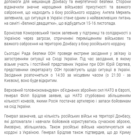
допомоги для мешканців Донбасу та енергетичної безпеки. Сторони
відзначили значне нарощення військової присутності та важкого
озброєння, що надходить з боку російського кордону. Ангела Меркель
запевнила, що ситуація в Україні стане одним з найважливіших питань
на саміті «Великої двадцятки», що відбудеться 15-16 листопада.
Броніслав Коморовський також запевнив у підтримці та солідарності з
Україною через загрози, спричинені переміщенням військових та
важкого озброєння на територію Донбасу з боку російського кордону.
Сьогодні Рада безпеки ООН проведе екстрене засідання у зв'язку із
загостренням ситуації на Сході України. Під час засідання, в якому
візьме участь і постійний представник України при ООН Юрій Сергеєв,
представники секретаріату ООН прозвітують щодо ситуації в Україні.
Засідання розпочнеться о 14:30 за місцевим часом (о 21:30 - за
Києвом), воно буде відкритим.
Верховний головнокомандувач об'єднаних збройних сил НАТО в Європі,
генерал Філіп Брідлав заявив, що НАТО стурбовано збільшенням
кількості конвоїв, якими Росія постачає артилерію і запаси бойовикам
на схід України.
Генерал зазначив, що кількість російських військ на території Донбасу,
які допомагали і навчали бойовиків користуватись сучасною зброєю,
ймовірно, збільшилась. Також російські війська накопичуються на
кордоні з Україною. Генерал Брідлав також підтвердив, що до Криму