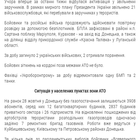
Учора вперше за останні тижні відбулася активізація у звільненні
заручників. В рамках мирного плану Президента України звільнено 21
військовослужбовця, які перебували в заручниках у терористів.
Бойовики та російські війська продовжують здійснювати повітряну
розвідку за допомогою безпілотників. БПЛА зафіксовані в районі н.п.
Сартана поблизу Маріуполя, Курахове - на захід від Донецька, а також
на ділянці відділу прикордонної служби «Красна Талівка» у Луганській
області.
За добу загинуло 2 українських військових, 2 отримали поранення.
Бойових зіткнень на кордоні поза межами АТО не було.
Фахівці «Укроборонпрому» за добу відремонтовали одну БМП та 2
танки.
Ситуація у населених пунктах зони АТО
На ранок 28 жовтня у Донецьку без газопостачання залишаються 3908
абонентів, серед них 12 багатоквартирних будинків, 2837 будинків
приватного сектора і 26 підприємств. На відновленні пошкоджених від
артобстрілів терористами розподільних газопроводів одночасно
задіяно 7 ремонтних бригад газовиків. Роботи вже ведуться у
Куйбишевському, Київському та Петровському районах Донецька.
За кілька днів до парламентських виборів бойовики «Всевеликого