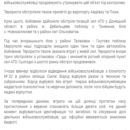
військовослужбовці продовжують утримувати цей об'єкт під контролем.
ЗВЕРНЕННЯ ГРОМАДЯН
Терористи обстріляли також прилеглі до аеропорту Авдіївку та Піски.
Крім цього, бойовики здійснили обстріли позицій сил АТО у Донецькій
Звернення громадян
області в районі м. Дебальцеве, поблизу с. Тоненьке, біля
Електронне звернення
с. Новокалинове та у районі смт Ольховатка.
Під час вчорашнього бою у районі Талаківки - Гнутово поблизу
ДОСТУП ДО ПУБЛІЧНОЇ ІНФОРМАЦІЇ
Маріуполя наші підрозділи знищили один танк та один автомобіль
бойовиків. Терористи також зазнали втрат у живій сил. Терористи вчора
Організація доступу до публічної інформації
тричі обстріляли з установок «Град» і мінометів ротний опорний пункт
сил АТО. Сьогодні з шостої ранку обстріл продовжився.
Запит на отримання публічної інформації
Облік публічної інформації
Учора ввечері відбулося відведення військовослужбовців з блокпосту
№32 в районі селища Сміле. Відхід відбувся разом із технікою та
Питання запобігання корупції
озброєнням. Відхід відбувся без втрат. Наразі військовослужбовцям
надається психологічна та медична допомога, після чого бійцям будуть
Публічні закупівлі
надані відпустки.
Внутрішній аудит
За попередніми даними, втрати на цій ділянці протягом часу
протистояння з вересня становлять більше десяти осіб. На даний
ДЕРЖАВНИЙ РЕЄСТР САНКЦІЙ
момент відбувається ідентифікація тіл загиблих та з'ясування долі
декількох військовослужбовців, що офіційно вважаються зниклими
безвісті.