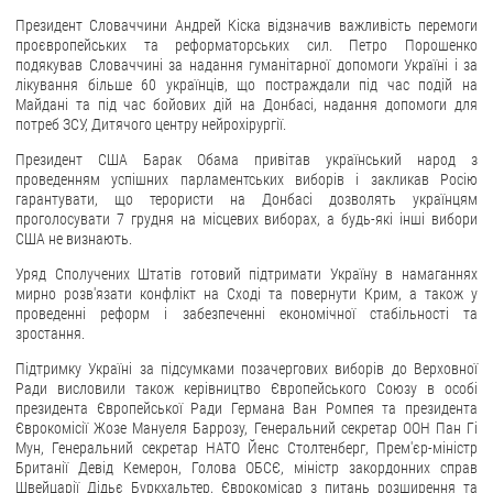
Президент Словаччини Андрей Кіска відзначив важливість перемоги
проєвропейських та реформаторських сил. Петро Порошенко
подякував Словаччині за надання гуманітарної допомоги Україні і за
лікування більше 60 українців, що постраждали під час подій на
Майдані та під час бойових дій на Донбасі, надання допомоги для
потреб ЗСУ, Дитячого центру нейрохірургії.
Президент США Барак Обама привітав український народ з
проведенням успішних парламентських виборів і закликав Росію
гарантувати, що терористи на Донбасі дозволять українцям
проголосувати 7 грудня на місцевих виборах, а будь-які інші вибори
США не визнають.
Уряд Сполучених Штатів готовий підтримати Україну в намаганнях
мирно розв'язати конфлікт на Сході та повернути Крим, а також у
проведенні реформ і забезпеченні економічної стабільності та
зростання.
Підтримку Україні за підсумками позачергових виборів до Верховної
Ради висловили також керівництво Європейського Союзу в особі
президента Європейської Ради Германа Ван Ромпея та президента
Єврокомісії Жозе Мануеля Баррозу, Генеральний секретар ООН Пан Гі
Мун, Генеральний секретар НАТО Йенс Столтенберг, Прем'єр-міністр
Британії Девід Кемерон, Голова ОБСЄ, міністр закордонних справ
Швейцарії Дідьє Буркхальтер, Єврокомісар з питань розширення та