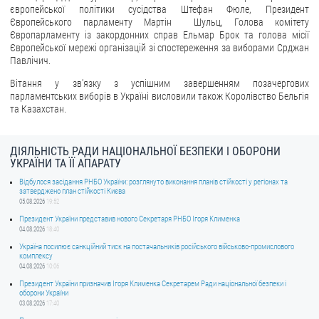
європейської політики сусідства Штефан Фюле, Президент
Європейського парламенту Мартін Шульц, Голова комітету
Європарламенту із закордонних справ Ельмар Брок та голова місії
Європейської мережі організацій зі спостереження за виборами Срджан
Павлічич.
Вітання у зв'язку з успішним завершенням позачергових
парламентських виборів в Україні висловили також Королівство Бельгія
та Казахстан.
ДІЯЛЬНІСТЬ РАДИ НАЦІОНАЛЬНОЇ БЕЗПЕКИ І ОБОРОНИ
УКРАЇНИ ТА ЇЇ АПАРАТУ
Відбулося засідання РНБО України: розглянуто виконання планів стійкості у регіонах та
затверджено план стійкості Києва
05.08.2026
19:52
Президент України представив нового Секретаря РНБО Ігоря Клименка
04.08.2026
18:40
Україна посилює санкційний тиск на постачальників російського військово-промислового
комплексу
04.08.2026
10:06
Президент України призначив Ігоря Клименка Секретарем Ради національної безпеки і
оборони України
03.08.2026
17:40