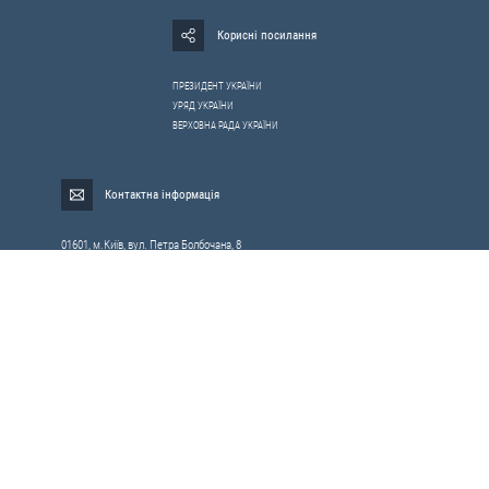
Корисні посилання
ПРЕЗИДЕНТ УКРАЇНИ
УРЯД УКРАЇНИ
ВЕРХОВНА РАДА УКРАЇНИ
Контактна інформація
01601, м.Київ, вул. Петра Болбочана, 8
Електронна адреса для звернень громадян:
gromada@rnbo.gov.ua
Телефони для надання інформації про звернення громадян та
запити на публічну інформацію: (044) 255-05-15, 255-06-49
Довідка про реєстрацію вхідної кореспонденції та інформація про
вихідну кореспонденцію Апарату РНБОУ: (044) 255-05-50, 255-06-34, 255-06-50
0-800-503-486 — «телефон довіри»
щодо протидії контрабанді та корупції на митниці
Слідкуй в соцмережах