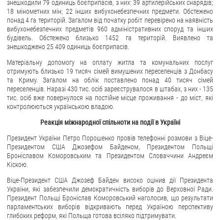
знешкодили 79 одиниць боєприпасів, з них: 39 артилерійських снарядів;
18 мінометних мін; 22 інших вибухонебезпечних предмети. Обстежено
понад 4 га територій. Загалом від початку робіт перевірено на наявність
вибухонебезпечних предметів 960 адміністративних споруд та інших
будівель. Обстежено близько 1452 га територій. Виявлено та
знешкоджено 25 409 одиниць боєприпасів.
Матеріальну допомогу на оплату житла та комунальних послуг
отримують близько 19 тисяч сімей вимушених переселенців з Донбасу
та Криму. Загалом на облік поставлено понад 40 тисяч сімей
переселенців. Наразі 430 тис. осіб зареєструвалося в штабах, з них - 135
тис. осіб вже повернулося на постійне місце проживання - до міст, які
контролюються українською владою.
Реакція міжнародної спільноти на події в Україні
Президент України Петро Порошенко провів телефонні розмови з Віце-
Президентом США Джозефом Байденом, Президентом Польщі
Броніславом Коморовським та Президентом Словаччини Андреєм
Кіскою.
Віце-Президент США Джозеф Байден високо оцінив дії Президента
України, які забезпечили демократичність виборів до Верховної Ради.
Президент Польщі Броніслав Коморовський наголосив, що результати
парламентських виборів відкривають перед Україною перспективу
глибоких реформ, які Польща готова всіляко підтримувати.