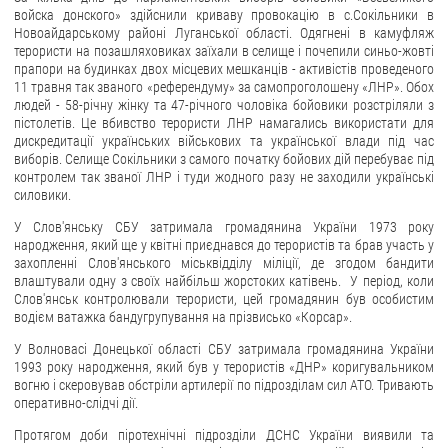
войска донского» здійснили криваву провокацію в с.Сокільники в
Новоайдарському районі Луганської області. Одягнені в камуфляж
терористи на позашляховиках заїхали в селище і почепили синьо-жовті
прапори на будинках двох місцевих мешканців - активістів проведеного
11 травня так званого «референдуму» за самопроголошену «ЛНР». Обох
людей - 58-річну жінку та 47-річного чоловіка бойовики розстріляли з
пістолетів. Це вбивство терористи ЛНР намагались використати для
дискредитації українських військових та української влади під час
виборів. Селище Сокільники з самого початку бойових дій перебуває під
контролем так званої ЛНР і туди жодного разу не заходили українські
силовики.
У Слов'янську СБУ затримала громадянина України 1973 року
народження, який ще у квітні приєднався до терористів та брав участь у
захопленні Слов'янського міськвідділу міліції, де згодом бандити
влаштували одну з своїх найбільш жорстоких катівень. У період, коли
Слов'янськ контролювали терористи, цей громадянин був особистим
водієм ватажка бандугрупування на прізвисько «Корсар».
У Волновасі Донецької області СБУ затримала громадянина України
1993 року народження, який був у терористів «ДНР» коригувальником
вогню і скеровував обстріли артилерії по підрозділам сил АТО. Тривають
оперативно-слідчі дії.
Протягом доби піротехнічні підрозділи ДСНС України виявили та