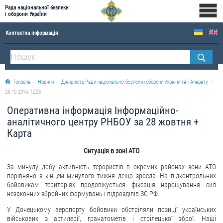
Рада національної безпеки
і оборони України
Контактна інформація
ПРО РНБОУ
Склад Ради національної безпеки і оборони України
Головна
Новини
Діяльність Ради національної безпеки і оборони України та її Апарату
Апарат Ради національної безпеки і оборони України
28.10.2014, 12:23
Правова основа діяльності Ради національної безпеки і оборони України
Оперативна інформація Інформаційно-
Історична довідка про діяльність Ради національної безпеки і оборони України
аналітичного центру РНБОУ за 28 жовтня +
Карта
ОФІЦІЙНІ ДОКУМЕНТИ
Ситуація в зоні АТО
ПРЕСЦЕНТР
За минулу добу активність терористів в окремих районах зони АТО
порівняно з кінцем минулого тижня дещо зросла. На підконтрольних
Новини
бойовикам територіях продовжується фіксація нарощування сил
Drone Deals
незаконних збройних формувань і підрозділів ЗС РФ.
Фотогалерея
У Донецькому аеропорту бойовики обстріляли позиції українських
військових з артилерії, гранатометів і стрілецької зброї. Наші
Відеогалерея