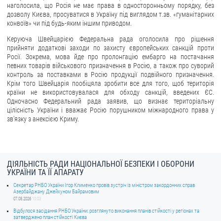
наголосила, що Росія не має права в односторонньому порядку, без
дозволу Києва, просуватися в Україну під виглядом т.зв. «гуманітарних
конвоїв» чи під будь-яким іншим приводом.
Керуюча Швейцарією Федеральна рада оголосила про рішення
прийняти додаткові заходи по захисту європейських санкцій проти
Росії. Зокрема, мова йде про пролонгацію ембарго на постачання
певних товарів військового призначення в Росію, а також про суворий
контроль за поставками в Росію продукції подвійного призначення.
Крім того Швейцарія пообіцяла зробити все для того, щоб територія
країни не використовувалася для обходу санкцій, введених ЄС.
Одночасно Федеральний рада заявив, що визнає територіальну
цілісність України і вважає Росію порушником міжнародного права у
зв'язку з анексією Криму.
ДІЯЛЬНІСТЬ РАДИ НАЦІОНАЛЬНОЇ БЕЗПЕКИ І ОБОРОНИ
УКРАЇНИ ТА ЇЇ АПАРАТУ
Секретар РНБО України Ігор Клименко провів зустріч із міністром закордонних справ
Азербайджану Джейхуном Байрамовим
07.08.2026
10:03
Відбулося засідання РНБО України: розглянуто виконання планів стійкості у регіонах та
затверджено план стійкості Києва