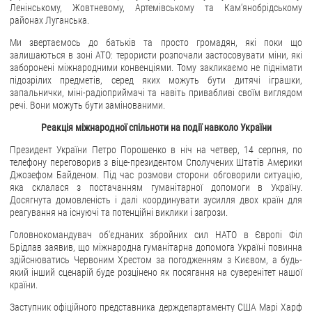
Ленінському, Жовтневому, Артемівському та Кам‘янобрідському
районах Луганська.
Ми звертаємось до батьків та просто громадян, які поки що
залишаються в зоні АТО: терористи розпочали застосовувати міни, які
заборонені міжнародними конвенціями. Тому закликаємо не піднімати
підозрілих предметів, серед яких можуть бути дитячі іграшки,
запальнички, міні-радіоприймачі та навіть привабливі своїм виглядом
речі. Вони можуть бути замінованими.
Реакція міжнародної спільноти на події навколо України
Президент України Петро Порошенко в ніч на четвер, 14 серпня, по
телефону переговорив з віце-президентом Сполучених Штатів Америки
Джозефом Байденом. Під час розмови сторони обговорили ситуацію,
яка склалася з постачанням гуманітарної допомоги в Україну.
Досягнута домовленість і далі координувати зусилля двох країн для
реагування на існуючі та потенційні виклики і загрози.
Головнокомандувач об'єднаних збройних сил НАТО в Європі Філ
Брідлав заявив, що міжнародна гуманітарна допомога Україні повинна
здійснюватись Червоним Хрестом за погодженням з Києвом, а будь-
який інший сценарій буде розцінено як посягання на суверенітет нашої
країни.
Заступник офіційного представника держдепартаменту США Марі Харф