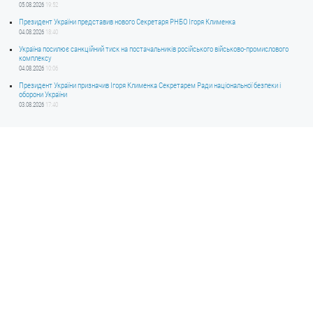
05.08.2026
19:52
Президент України представив нового Секретаря РНБО Ігоря Клименка
04.08.2026
18:40
Україна посилює санкційний тиск на постачальників російського військово-промислового
комплексу
04.08.2026
10:06
Президент України призначив Ігоря Клименка Секретарем Ради національної безпеки і
оборони України
03.08.2026
17:40