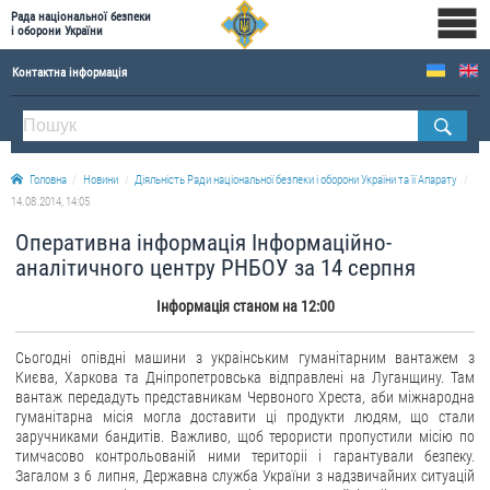
Рада національної безпеки
і оборони України
Контактна інформація
ПРО РНБОУ
Склад Ради національної безпеки і оборони України
Головна
Новини
Діяльність Ради національної безпеки і оборони України та її Апарату
Апарат Ради національної безпеки і оборони України
14.08.2014, 14:05
Правова основа діяльності Ради національної безпеки і оборони України
Оперативна інформація Інформаційно-
Історична довідка про діяльність Ради національної безпеки і оборони України
аналітичного центру РНБОУ за 14 серпня
ОФІЦІЙНІ ДОКУМЕНТИ
Інформація станом на 12:00
ПРЕСЦЕНТР
Сьогодні опівдні машини з украінським гуманітарним вантажем з
Києва, Харкова та Дніпропетровська відправлені на Луганщину. Там
Новини
вантаж передадуть представникам Червоного Хреста, аби міжнародна
гуманітарна місія могла доставити ці продукти людям, що стали
Drone Deals
заручниками бандитів. Важливо, щоб терористи пропустили місію по
Фотогалерея
тимчасово контрольованій ними територіі і гарантували безпеку.
Загалом з 6 липня, Державна служба України з надзвичайних ситуацій
Відеогалерея