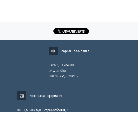
Корисні посилання
ПРЕЗИДЕНТ УКРАЇНИ
УРЯД УКРАЇНИ
ВЕРХОВНА РАДА УКРАЇНИ
Контактна інформація
01601, м.Київ, вул. Петра Болбочана, 8
Електронна адреса для звернень громадян:
gromada@rnbo.gov.ua
Телефони для надання інформації про звернення громадян та
запити на публічну інформацію: (044) 255-05-15, 255-06-49
Довідка про реєстрацію вхідної кореспонденції та інформація про
вихідну кореспонденцію Апарату РНБОУ: (044) 255-05-50, 255-06-34, 255-06-50