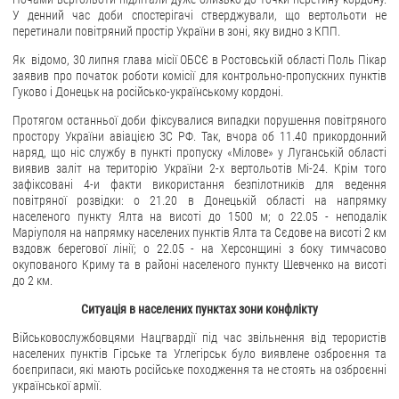
У денний час доби спостерігачі стверджували, що вертольоти не
перетинали повітряний простір України в зоні, яку видно з КПП.
Як відомо, 30 липня глава місії ОБСЄ в Ростовській області Поль Пікар
заявив про початок роботи комісії для контрольно-пропускних пунктів
Гуково і Донецьк на російсько-українському кордоні.
Протягом останньої доби фіксувалися випадки порушення повітряного
простору України авіацією ЗС РФ. Так, вчора об 11.40 прикордонний
наряд, що ніс службу в пункті пропуску «Мілове» у Луганській області
виявив заліт на територію України 2-х вертольотів Мі-24. Крім того
зафіксовані 4-и факти використання безпілотників для ведення
повітряної розвідки: о 21.20 в Донецькій області на напрямку
населеного пункту Ялта на висоті до 1500 м; о 22.05 - неподалік
Маріуполя на напрямку населених пунктів Ялта та Сєдове на висоті 2 км
вздовж берегової лінії; о 22.05 - на Херсонщині з боку тимчасово
окупованого Криму та в районі населеного пункту Шевченко на висоті
до 2 км.
Ситуація в населених пунктах зони конфлікту
Військовослужбовцями Нацгвардії під час звільнення від терористів
населених пунктів Гірське та Углегірськ було виявлене озброєння та
боєприпаси, які мають російське походження та не стоять на озброєнні
української армії.