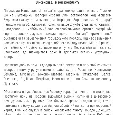
Військові дії в зоні конфлікту
Підрозділи Національної гвардії вчора ввечері зайняли місто Гірське,
що на Луганщині. Прапори України були встановлені над місцевим
будинком культури і міською адміністрацією. Зараз силами Нацгвардії
навколо міста обладнуються блокпости, де служба буде здійснюватися
цілодобово. В найближчий час співробітниками органів внутрішніх
справ проводитимуться заходи щодо стабілізації криміногенної
обстановки та забезпечення громадського порядку. Під час звільнення
населеного пункту втрат серед особового складу немає. Місто Гірське -
це найближчий рубіж до населеного пункту Первомайська і далі до
Стаханова, де знаходиться одне із декількох великих угрупувань
терористів.
Протягом доби сили АТО двадцять разів вступали в вогневий контакт з
терористичним угрупуваннями в районах н.п. Розсипне, Хрящувате,
Земляне, Міусінськ, Боково-Платове, Мар'їнка, Стукалова Балка,
Озерянка, Авдіївка, Петрівка, Новоганівка, Іловайськ та аеропорту
Луганськ.
Обстановка на українсько-російському кордоні залишається складною.
Протягом ночі, на кордоні відбулися збройні сутички з диверсійно-
розвідувальними групами. Так близько третьої години ночі, група
найманців з боку кордону здійснила збройний напад на прикордонний
наряд, який ніс службу в районі населеного пункту Побєда Донецької
області. Наші прикордонники дали нападникам гідну відсіч. Бойовики