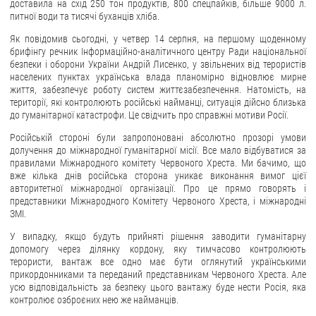
доставила на схід 250 тон продуктів, 800 спецпайків, більше 9000 л.
питної води та тисячі буханців хліба.
ЗВЕРНЕННЯ ГРОМАДЯН
Як повідомив
сьогодні, у четвер 14 серпня, на першому щоденному
брифінгу речник Інформаційно-аналітичного центру Ради національної
Звернення громадян
безпеки і оборони України Андрій Лисенко, у звільнених від терористів
Електронне звернення
населених пунктах українська влада планомірно відновлює мирне
життя, забезпечує роботу систем життєзабезпечення. Натомість, на
ДОСТУП ДО ПУБЛІЧНОЇ ІНФОРМАЦІЇ
території, які контролюють російські найманці, ситуація дійсно близька
до гуманітарної катастрофи. Це свідчить про справжні мотиви Росії.
Організація доступу до публічної інформації
Російській стороні були запропоновані абсолютно прозорі умови
долучення до міжнародної гуманітарної місії. Все мало відбуватися за
Запит на отримання публічної інформації
правилами Міжнародного комітету Червоного Хреста. Ми бачимо, що
Облік публічної інформації
вже кілька днів російська сторона уникає виконання вимог цієї
авторитетної міжнародної організації. Про це прямо говорять і
Питання запобігання корупції
представники Міжнародного Комітету Червоного Хреста, і міжнародні
Публічні закупівлі
ЗМІ.
Внутрішній аудит
У випадку, якщо будуть прийняті рішення заводити гуманітарну
допомогу через ділянку кордону, яку тимчасово контролюють
ДЕРЖАВНИЙ РЕЄСТР САНКЦІЙ
терористи, вантаж все одно має бути оглянутий українськими
прикордонниками та переданий представникам Червоного Хреста. Але
усю відповідальність за безпеку цього вантажу буде нести Росія, яка
контролює озброєних нею же найманців.