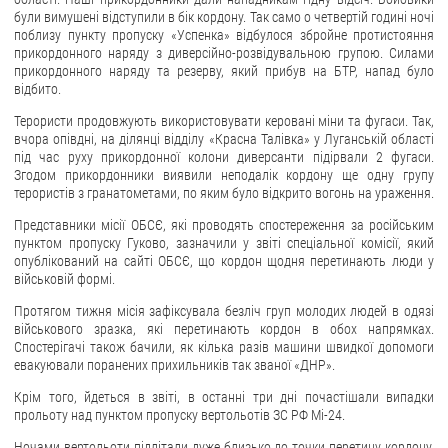
були вимушені відступили в бік кордону. Так само о четвертій годині ночі
поблизу пункту пропуску «Успенка» відбулося збройне протистояння
прикордонного наряду з диверсійно-розвідувальною групою. Силами
прикордонного наряду та резерву, який прибув на БТР, напад було
відбито.
Терористи продовжують використовувати керовані міни та фугаси. Так,
вчора опівдні, на ділянці відділу «Красна Талівка» у Луганській області
під час руху прикордонної колони диверсанти підірвали 2 фугаси.
Згодом прикордонники виявили неподалік кордону ще одну групу
терористів з гранатометами, по яким було відкрито вогонь на ураження.
Представники місії ОБСЄ, які проводять спостереження за російським
пунктом пропуску Гуково, зазначили у звіті спеціальної комісії, який
опублікований на сайті ОБСЄ, що кордон щодня перетинають люди у
військовій формі.
Протягом тижня місія зафіксувала безліч груп молодих людей в одязі
військового зразка, які перетинають кордон в обох напрямках.
Спостерігачі також бачили, як кілька разів машини швидкої допомоги
евакуювали поранених прихильників так званої «ДНР».
Крім того, йдеться в звіті, в останні три дні почастішали випадки
прольоту над пунктом пропуску вертольотів ЗС РФ Мі-24.
Ночами вертольоти підлітали дуже близько до точки перетину кордону.