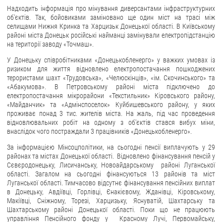
Надходить інформація про мінування диверсантами інфраструктурних
об'єктів. Так, бойовиками заміновано ще один міст на трасі між
селищами Нижня Кринка та Харцизьк Донецької області. В Київському
районі міста Донецьк російські найманці замінували електропідстанцію
на території заводу «Точмаш».
У Донецьку співробітниками «Донецькобленерго» у важких умовах із
ризиком для життя відновлено електропостачання пошкоджених
терористами шахт «Трудовська», «Челюскінців», «ім. Скочинського» та
«Абакумова». В Петровському районі міста підключено до
електропостачання мікрорайони «Текстильник» Кіровського району,
«Майданчик» та «Адмінспоселок» Куйбишевського району, у яких
проживає понад 3 тис. жителів міста. На жаль, під час проведення
відновлювальних робіт на одному з об'єктів стався вибух міни,
внаслідок чого постраждали 3 працівників «Донецькобленерго».
За інформацією Мінсоцполітики, на сьогодні пенсії виплачують у 29
районах та містах Донецької області. Відновлено фінансування пенсій у
Сєвєродонецьку, Лисичанську, Новоайдарському районі Луганської
області. Загалом на сьогодні фінансуються 13 районів та міст
Луганської області. Тимчасово відсутнє фінансування пенсійних виплат
в Донецьку, Авдіївці, Горлівці, Єнакієвому, Жданівці, Кіровському,
Макіївці, Сніжному, Торезі, Харцизьку, Яснуватій, Шахтарську та
Шахтарському районі Донецької області. Поки що не працюють
управління Пенсійного фонду у Красному Лучі, Первомайську,