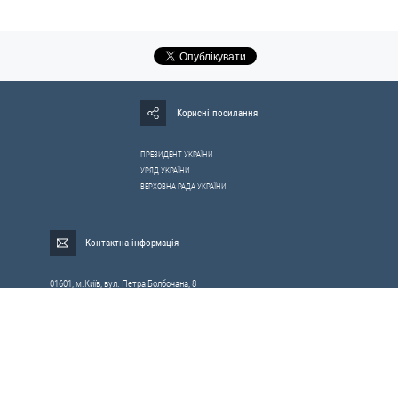
Корисні посилання
ПРЕЗИДЕНТ УКРАЇНИ
УРЯД УКРАЇНИ
ВЕРХОВНА РАДА УКРАЇНИ
Контактна інформація
01601, м.Київ, вул. Петра Болбочана, 8
Електронна адреса для звернень громадян:
gromada@rnbo.gov.ua
Телефони для надання інформації про звернення громадян та
запити на публічну інформацію: (044) 255-05-15, 255-06-49
Довідка про реєстрацію вхідної кореспонденції та інформація про
вихідну кореспонденцію Апарату РНБОУ: (044) 255-05-50, 255-06-34, 255-06-50
0-800-503-486 — «телефон довіри»
щодо протидії контрабанді та корупції на митниці