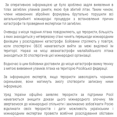
За оперативною інформацією це було зроблено задля виявлення в
ЗВЕРНЕННЯ ГРОМАДЯН
тілах загиблих уламків ракети, якою був збитий літак. Таким чином,
члени незаконних збройних формувань брутально порушили всі
загальноприйняті міжнародні процедури з встановлення причин
Звернення громадян
катастрофи та проведення експертизи тіл загиблих.
Електронне звернення
Очевидці з місця падіння літака повідомляють, що терористи, більшість
з яких знаходиться у нетверезому стані чинять перешкоди міжнародним
ДОСТУП ДО ПУБЛІЧНОЇ ІНФОРМАЦІЇ
фахівцям у розслідуванні катастрофи. Бойовики стріляють у повітря,
коли спостерігачі ОБСЄ намагаються вийти за межі виділеної їм
Організація доступу до публічної інформації
території. Наразі на місці авіакатастрофи малайзійського літака
знаходяться 30 спостерігачів цієї міжнародної організації.
Запит на отримання публічної інформації
Облік публічної інформації
Водночас із цим бойовики доставили до місця катастрофи важку техніку
з метою вивезення уламків літака на територію Російської федерації.
Питання запобігання корупції
За інформацією експертів, якщо терористи заволодіють чорними
Публічні закупівлі
скриньками, вони матимуть змогу спотворити записану ними
інформацію.
Внутрішній аудит
Уряд України офіційно заявляє: терористи за підтримки Росії
ДЕРЖАВНИЙ РЕЄСТР САНКЦІЙ
намагаються знищити докази цього міжнародного злочину. Ми
звертаємося до міжнародної спільноти і закликаємо зобов'язати Росію
відкликати своїх терористів і дати можливість українським і
міжнародним експертам провести всебічне розслідування обставин