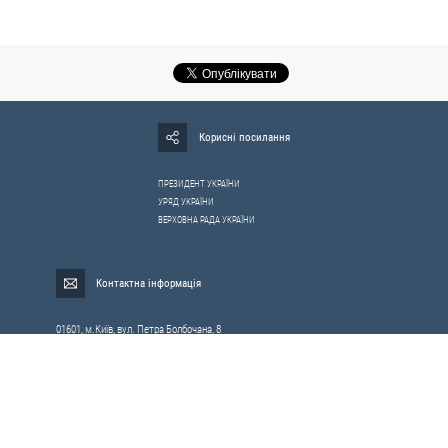
Корисні посилання
ПРЕЗИДЕНТ УКРАЇНИ
УРЯД УКРАЇНИ
ВЕРХОВНА РАДА УКРАЇНИ
Контактна інформація
01601, м.Київ, вул. Петра Болбочана, 8
Електронна адреса для звернень громадян:
gromada@rnbo.gov.ua
Телефони для надання інформації про звернення громадян та
запити на публічну інформацію: (044) 255-05-15, 255-06-49
Довідка про реєстрацію вхідної кореспонденції та інформація про
вихідну кореспонденцію Апарату РНБОУ: (044) 255-05-50, 255-06-34, 255-06-50
0-800-503-486 — «телефон довіри»