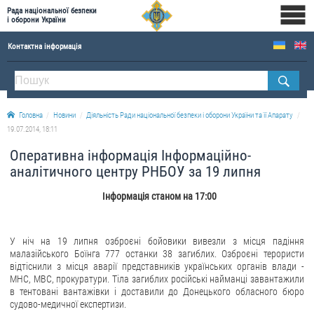
Рада національної безпеки
і оборони України
Контактна інформація
ПРО РНБОУ
Склад Ради національної безпеки і оборони України
Головна
Новини
Діяльність Ради національної безпеки і оборони України та її Апарату
Апарат Ради національної безпеки і оборони України
19.07.2014, 18:11
Правова основа діяльності Ради національної безпеки і оборони України
Оперативна інформація Інформаційно-
Історична довідка про діяльність Ради національної безпеки і оборони України
аналітичного центру РНБОУ за 19 липня
ОФІЦІЙНІ ДОКУМЕНТИ
Інформація станом на 17:00
ПРЕСЦЕНТР
У ніч на 19 липня озброєні бойовики вивезли з місця падіння
Новини
малазійського Боїнга 777 останки 38 загиблих. Озброєні терористи
відтіснили з місця аварії представників українських органів влади -
Drone Deals
МНС, МВС, прокуратури. Тіла загиблих російські найманці завантажили
Фотогалерея
в тентовані вантажівки і доставили до Донецького обласного бюро
судово-медичної експертизи.
Відеогалерея