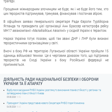
трагедії.
Прощення міжнародним злочинцям не буде, як і не буде його тим, хто
цих терористів підтримував, тренував, фінансував і постачав зброю.
В офіційних заявах генерального секретаря Ради Європи Турбйорна
Ягланда та президента цієї організації Анн Брассер катастрофа рейсу
MH17 авіакомпанії «Малайзійські Авіалінії» у східній Україні є терактом.
Наразі Україна готує позови, щоб так звані ДНР і ЛНР були визнані
терористичними організаціями у світі.
Вночі з боку РФ на територію Луганської області України пройшли 15
одиниць військової техніки. Це є черговим доказом того, що підтримка
терористів на Сході України з боку Російської федерації не
припиняється.
ДІЯЛЬНІСТЬ РАДИ НАЦІОНАЛЬНОЇ БЕЗПЕКИ І ОБОРОНИ
УКРАЇНИ ТА ЇЇ АПАРАТУ
Відбулося засідання РНБО України: розглянуто виконання планів стійкості у регіонах та
затверджено план стійкості Києва
05.08.2026
19:52
Президент України представив нового Секретаря РНБО Ігоря Клименка
04.08.2026
18:40