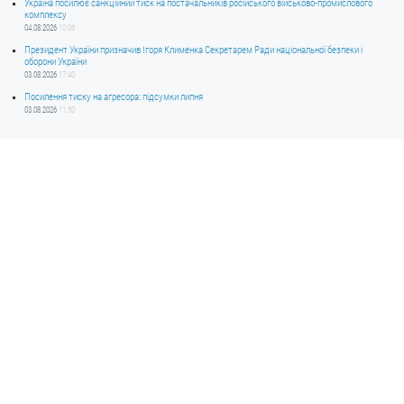
Україна посилює санкційний тиск на постачальників російського військово-промислового
комплексу
04.08.2026
10:06
Президент України призначив Ігоря Клименка Секретарем Ради національної безпеки і
оборони України
03.08.2026
17:40
Посилення тиску на агресора: підсумки липня
03.08.2026
11:50