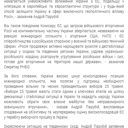
намагається унеможливити зближення України з ЄС, подальшу її
інтеграцію в європейські та євроатлантичні структури і у будь-який
ЗВЕРНЕННЯ ГРОМАДЯН
спосіб залишити Україну в сфері виключного геополітичного впливу
Росії», - зазначив Андрій Парубій.
Звернення громадян
Він також повідомив Комісару ЄС, що загроза військового вторгнення
Електронне звернення
Росії на континентальну частину України зберігається, незважаючи на
реакцію міжнародної спільноти і згортання США, НАТО і ЄС
ДОСТУП ДО ПУБЛІЧНОЇ ІНФОРМАЦІЇ
співробітництва з російською стороною у воєнній та військово-технічній
сферах. «Росія продовжує активно нарощувати зусилля з дестабілізації
ситуації у східних та південних регіонах України, уздовж українсько-
Організація доступу до публічної інформації
російського кордону розгорнуте угрупування російських військ і сил,
Запит на отримання публічної інформації
готове для вторгнення на територію нашої держави», - зазначив
Секретар РНБО.
Облік публічної інформації
За його словами, Україна високо цінує консолідовану позицію
Питання запобігання корупції
міжнародної спільноти, яка полягає у підтримці необхідності
Публічні закупівлі
проведення вільних та чесних президентських виборів 25 травня.
«Вибори 25 травня мають стати одним з ключових етапів на шляху
Внутрішній аудит
деескалації і стабілізації ситуації в Україні та нададуть народу України
можливість обрати своє власне майбутнє без неправомірного
ДЕРЖАВНИЙ РЕЄСТР САНКЦІЙ
зовнішнього втручання», - сказав Андрій Парубій, висловивши
сподівання на об'єктивну та неупереджену оцінку високопосадовців ЄС
у перебігу виборчого процесу в Україні.
Окреслюючи ситуацію на південному сході, Андрій Парубій запевнив