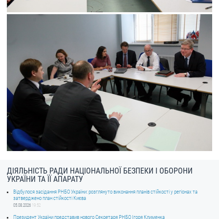
ДІЯЛЬНІСТЬ РАДИ НАЦІОНАЛЬНОЇ БЕЗПЕКИ І ОБОРОНИ
УКРАЇНИ ТА ЇЇ АПАРАТУ
Відбулося засідання РНБО України: розглянуто виконання планів стійкості у регіонах та
затверджено план стійкості Києва
05.08.2026
19:52
Президент України представив нового Секретаря РНБО Ігоря Клименка