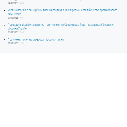
04.08.2026
18:40
Україна посилює санкційний тиск на постачальників російського військово-промислового
комплексу
04.08.2026
10:06
Президент України призначив Ігоря Клименка Секретарем Ради національної безпеки і
оборони України
03.08.2026
17:40
Посилення тиску на агресора: підсумки липня
03.08.2026
11:50