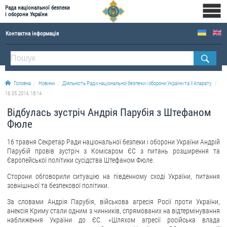
Рада національної безпеки
і оборони України
Контактна інформація
ПРО РНБОУ
Склад Ради національної безпеки і оборони України
Головна
Новини
Діяльність Ради національної безпеки і оборони України та її Апарату
Апарат Ради національної безпеки і оборони України
16.05.2014, 18:14
Правова основа діяльності Ради національної безпеки і оборони України
Відбулась зустріч Андрія Парубія з Штефаном
Історична довідка про діяльність Ради національної безпеки і оборони України
Фюле
ОФІЦІЙНІ ДОКУМЕНТИ
16 травня Секретар Ради національної безпеки і оборони України Андрій
Парубій провів зустріч з Комісаром ЄС з питань розширення та
ПРЕСЦЕНТР
Європейської політики сусідства Штефаном Фюле.
Сторони обговорили ситуацію на південному сході України, питання
Новини
зовнішньої та безпекової політики.
Drone Deals
За словами Андрія Парубія, військова агресія Росії проти України,
Фотогалерея
анексія Криму стали одним з чинників, спрямованих на відтермінування
наближення України до ЄС. «Шляхом агресії російська влада
Відеогалерея