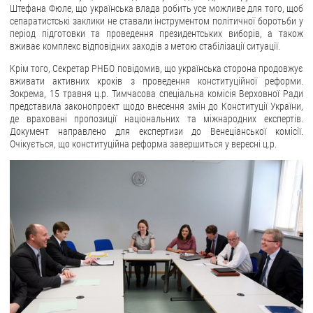
Штефана Фюле, що українська влада робить усе можливе для того, щоб
сепаратистські заклики не ставали інструментом політичної боротьби у
період підготовки та проведення президентських виборів, а також
вживає комплекс відповідних заходів з метою стабілізації ситуації.
Крім того, Секретар РНБО повідомив, що українська сторона продовжує
вживати активних кроків з проведення конституційної реформи.
Зокрема, 15 травня ц.р. Тимчасова спеціальна комісія Верховної Ради
представила законопроект щодо внесення змін до Конституції України,
де враховані пропозиції національних та міжнародних експертів.
Документ направлено для експертизи до Венеціанської комісії.
Очікується, що конституційна реформа завершиться у вересні ц.р.