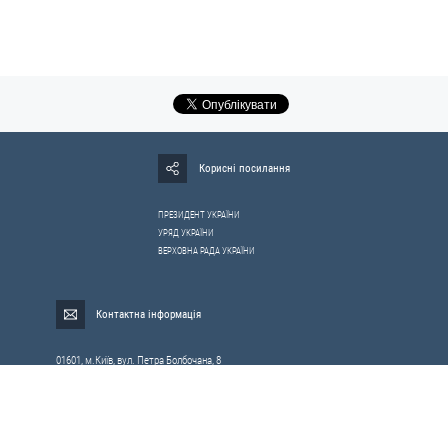
Корисні посилання
ПРЕЗИДЕНТ УКРАЇНИ
УРЯД УКРАЇНИ
ВЕРХОВНА РАДА УКРАЇНИ
Контактна інформація
01601, м.Київ, вул. Петра Болбочана, 8
Електронна адреса для звернень громадян:
gromada@rnbo.gov.ua
Телефони для надання інформації про звернення громадян та
запити на публічну інформацію: (044) 255-05-15, 255-06-49
Довідка про реєстрацію вхідної кореспонденції та інформація про