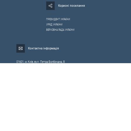
Корисні посилання
ПРЕЗИДЕНТ УКРАЇНИ
УРЯД УКРАЇНИ
ВЕРХОВНА РАДА УКРАЇНИ
Контактна інформація
01601, м.Київ, вул. Петра Болбочана, 8
Електронна адреса для звернень громадян:
gromada@rnbo.gov.ua
Телефони для надання інформації про звернення громадян та
запити на публічну інформацію: (044) 255-05-15, 255-06-49
Довідка про реєстрацію вхідної кореспонденції та інформація про
вихідну кореспонденцію Апарату РНБОУ: (044) 255-05-50, 255-06-34, 255-06-50
0-800-503-486 — «телефон довіри»
щодо протидії контрабанді та корупції на митниці
Слідкуй в соцмережах