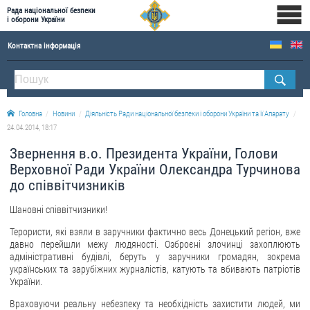
Рада національної безпеки
і оборони України
Контактна інформація
ПРО РНБОУ
Склад Ради національної безпеки і оборони України
Головна
Новини
Діяльність Ради національної безпеки і оборони України та її Апарату
Апарат Ради національної безпеки і оборони України
24.04.2014, 18:17
Правова основа діяльності Ради національної безпеки і оборони України
Звернення в.о. Президента України, Голови
Історична довідка про діяльність Ради національної безпеки і оборони України
Верховної Ради України Олександра Турчинова
до співвітчизників
ОФІЦІЙНІ ДОКУМЕНТИ
Шановні співвітчизники!
ПРЕСЦЕНТР
Терористи, які взяли в заручники фактично весь Донецький регіон, вже
давно перейшли межу людяності. Озброєні злочинці захоплюють
Новини
адміністративні будівлі, беруть у заручники громадян, зокрема
Drone Deals
українських та зарубіжних журналістів, катують та вбивають патріотів
України.
Фотогалерея
Враховуючи реальну небезпеку та необхідність захистити людей, ми
Відеогалерея