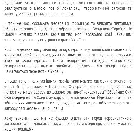
відновили Антитерористичну операцію, яка системно та послідовно
реалізується з метою повної локалізації терористичної загрози та
ЗВЕРНЕННЯ ГРОМАДЯН
захисту мирних громадян нашої країни.
Звернення громадян
В той же час, Російська Федерація координує та відкрито підтримує
вбивць-терористів, що діють зі зброєю в руках на Сході нашої країни. Не
Електронне звернення
маючи жодних підстав, керівництво Росії дозволяє собі нахабним
чином втручатись у внутрішні справи України.
ДОСТУП ДО ПУБЛІЧНОЇ ІНФОРМАЦІЇ
Росія на державному рівні підтримує тероризм у нашій країні саме в той
час, коли російські громадяни постійно потерпають від терористичних
Організація доступу до публічної інформації
атак на своїй території. Війни, терористичні напади, регіональний
Запит на отримання публічної інформації
сепаратизм - це відомі російські проблеми, які тепер штучно
намагаються перенести в Україну.
Облік публічної інформації
Більше того, після успішних кроків українських силових структур по
Питання запобігання корупції
боротьбі із тероризмом Російська Федерація перейшла від публічних
Публічні закупівлі
погроз на нашу адресу до демонстративної концентрації Збройних Сил
безпосередньо на Східному кордоні нашої держави. Йде розгортання та
Внутрішній аудит
збільшення чисельності тих підрозділів, які вже довгий час створюють
загрозу для безпеки нашої країни.
ДЕРЖАВНИЙ РЕЄСТР САНКЦІЙ
Хочу заявити, що ми не будемо відступати перед терористичною
загрозою та продовжимо і надалі вживати заходів щодо захисту життя
наших громадян.