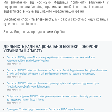
Ми вимагаємо від Російської Федерації припинити втручання у
внутрішні справи України, припинити постійні погрози і шантаж та
відвести свої війська від Східного кордону нашої країни.
Зберігаючи спокій та впевненість, ми разом захистимо нашу країну, її
суверенітет та цілісність.
З нами Бог, з нами правда, з нами Україна.
ДІЯЛЬНІСТЬ РАДИ НАЦІОНАЛЬНОЇ БЕЗПЕКИ І ОБОРОНИ
УКРАЇНИ ТА ЇЇ АПАРАТУ
Секретар РНБО доповів Президенту України про посилення спроможностей Ради
національної безпеки і оборони України
10.08.2026
21:07
Секретар РНБО України Ігор Клименко та Секретар Вищої Ради безпеки Республіки Молдова
Станіслав Секрієру обговорили спільні безпекові виклики та подальшу взаємодію
10.08.2026
13:43
Секретар РНБО України Ігор Клименко провів зустріч із міністром закордонних справ
Азербайджану Джейхуном Байрамовим
07.08.2026
10:03
Відбулося засідання РНБО України: розглянуто виконання планів стійкості у регіонах та
затверджено план стійкості Києва
05.08.2026
19:52
Президент України представив нового Секретаря РНБО Ігоря Клименка