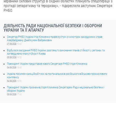
керівники силових структур в східних областях планують спецоперації з
протидії сепаратизму та тероризму», - підкреслила заступник Секретаря
ЗВЕРНЕННЯ ГРОМАДЯН
РНБО.
Звернення громадян
ДІЯЛЬНІСТЬ РАДИ НАЦІОНАЛЬНОЇ БЕЗПЕКИ І ОБОРОНИ
Електронне звернення
УКРАЇНИ ТА ЇЇ АПАРАТУ
ДОСТУП ДО ПУБЛІЧНОЇ ІНФОРМАЦІЇ
Секретар РНБО України Ігор Клименко провів зустріч із міністром закордонних справ
Азербайджану Джейхуном Байрамовим
07.08.2026
10:03
Організація доступу до публічної інформації
Відбулося засідання РНБО України: розглянуто виконання планів стійкості у регіонах та
затверджено план стійкості Києва
Запит на отримання публічної інформації
05.08.2026
19:52
Облік публічної інформації
Президент України представив нового Секретаря РНБО Ігоря Клименка
04.08.2026
18:40
Питання запобігання корупції
Україна посилює санкційний тиск на постачальників російського військово-промислового
комплексу
Публічні закупівлі
04.08.2026
10:06
Внутрішній аудит
Президент України призначив Ігоря Клименка Секретарем Ради національної безпеки і
оборони України
03.08.2026
17:40
ДЕРЖАВНИЙ РЕЄСТР САНКЦІЙ