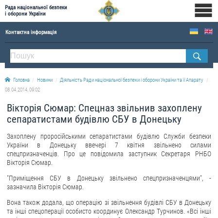
Рада національної безпеки
і оборони України
Контактна інформація
ПРО РНБОУ
Склад Ради національної безпеки і оборони України
Головна
Новини
Діяльність Ради національної безпеки і оборони України та її Апарату
Апарат Ради національної безпеки і оборони України
08.04.2014, 09:02
Правова основа діяльності Ради національної безпеки і оборони України
Вікторія Сюмар: Спецназ звільнив захоплену
Історична довідка про діяльність Ради національної безпеки і оборони України
сепаратистами будівлю СБУ в Донецьку
ОФІЦІЙНІ ДОКУМЕНТИ
Захоплену проросійськими сепаратистами будівлю Служби безпеки
України в Донецьку ввечері 7 квітня звільнено силами
ПРЕСЦЕНТР
спецпризначенців. Про це повідомила заступник Секретаря РНБО
Вікторія Сюмар.
Новини
"Приміщення СБУ в Донецьку звільнено спецпризначенцями", -
зазначила Вікторія Сюмар.
Drone Deals
Фотогалерея
Вона також додала, що операцію зі звільнення будівлі СБУ в Донецьку
та інші спецоперації особисто координує Олександр Турчинов. «Всі інші
Відеогалерея