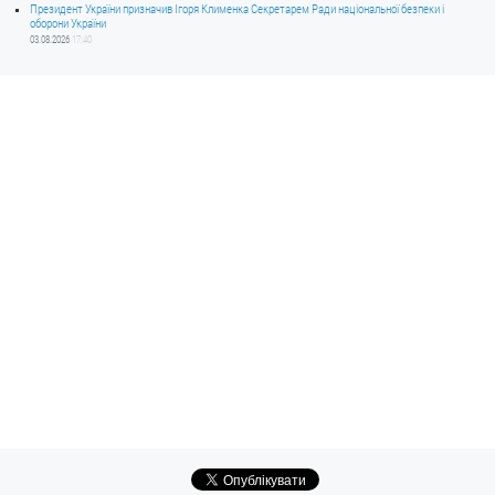
Президент України призначив Ігоря Клименка Секретарем Ради національної безпеки і
оборони України
03.08.2026
17:40