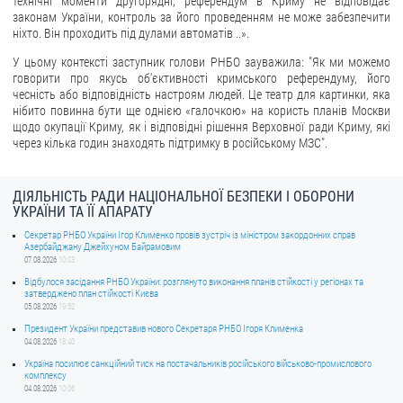
технічні моменти другорядні, референдум в Криму не відповідає
законам України, контроль за його проведенням не може забезпечити
ЗВЕРНЕННЯ ГРОМАДЯН
ніхто. Він проходить під дулами автоматів ..».
У цьому контексті заступник голови РНБО зауважила: "Як ми можемо
Звернення громадян
говорити про якусь об'єктивності кримського референдуму, його
чесність або відповідність настроям людей. Це театр для картинки, яка
Електронне звернення
нібито повинна бути ще однією «галочкою» на користь планів Москви
щодо окупації Криму, як і відповідні рішення Верховної ради Криму, які
ДОСТУП ДО ПУБЛІЧНОЇ ІНФОРМАЦІЇ
через кілька годин знаходять підтримку в російському МЗС".
Організація доступу до публічної інформації
Запит на отримання публічної інформації
ДІЯЛЬНІСТЬ РАДИ НАЦІОНАЛЬНОЇ БЕЗПЕКИ І ОБОРОНИ
УКРАЇНИ ТА ЇЇ АПАРАТУ
Облік публічної інформації
Секретар РНБО України Ігор Клименко провів зустріч із міністром закордонних справ
Питання запобігання корупції
Азербайджану Джейхуном Байрамовим
07.08.2026
10:03
Публічні закупівлі
Відбулося засідання РНБО України: розглянуто виконання планів стійкості у регіонах та
затверджено план стійкості Києва
Внутрішній аудит
05.08.2026
19:52
Президент України представив нового Секретаря РНБО Ігоря Клименка
ДЕРЖАВНИЙ РЕЄСТР САНКЦІЙ
04.08.2026
18:40
Україна посилює санкційний тиск на постачальників російського військово-промислового
комплексу
04.08.2026
10:06