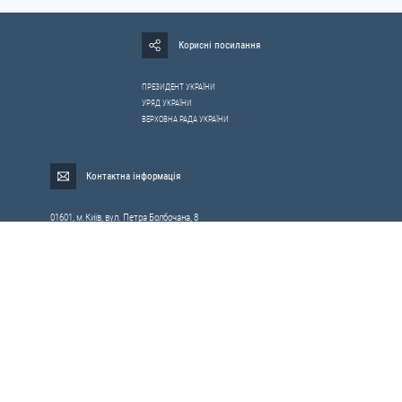
Корисні посилання
ПРЕЗИДЕНТ УКРАЇНИ
УРЯД УКРАЇНИ
ВЕРХОВНА РАДА УКРАЇНИ
Контактна інформація
01601, м.Київ, вул. Петра Болбочана, 8
Електронна адреса для звернень громадян:
gromada@rnbo.gov.ua
Телефони для надання інформації про звернення громадян та
запити на публічну інформацію: (044) 255-05-15, 255-06-49
Довідка про реєстрацію вхідної кореспонденції та інформація про
вихідну кореспонденцію Апарату РНБОУ: (044) 255-05-50, 255-06-34, 255-06-50
0-800-503-486 — «телефон довіри»
щодо протидії контрабанді та корупції на митниці
Слідкуй в соцмережах