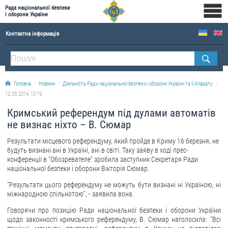
Рада національної безпеки
і оборони України
Контактна інформація
ПРО РНБОУ
Склад Ради національної безпеки і оборони України
Головна
Новини
Діяльність Ради національної безпеки і оборони України та її Апарату
Апарат Ради національної безпеки і оборони України
12.03.2014, 13:19
Правова основа діяльності Ради національної безпеки і оборони України
Кримський референдум під дулами автоматів
Історична довідка про діяльність Ради національної безпеки і оборони України
не визнає ніхто – В. Сюмар
ОФІЦІЙНІ ДОКУМЕНТИ
Результати місцевого референдуму, який пройде в Криму 16 березня, не
будуть визнані ані в Україні, ані в світі. Таку заяву в ході прес-
конференції в "Обозревателе" зробила заступник Секретаря Ради
ПРЕСЦЕНТР
національної безпеки і оборони Вікторія Сюмар.
Новини
"Результати цього референдуму не можуть бути визнані ні Україною, ні
міжнародною спільнотою", - заявила вона.
Drone Deals
Говорячи про позицію Ради національної безпеки і оборони України
Фотогалерея
щодо законності кримського референдуму, В. Сюмар наголосила: "Всі
Відеогалерея