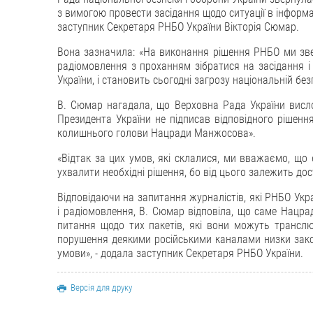
з вимогою провести засідання щодо ситуації в інформа
заступник Секретаря РНБО України Вікторія Сюмар.
Вона зазначила: «На виконання рішення РНБО ми зве
радіомовлення з проханням зібратися на засідання і
України, і становить сьогодні загрозу національній без
В. Сюмар нагадала, що Верховна Рада України висло
Президента України не підписав відповідного рішення
колишнього голови Нацради Манжосова».
«Відтак за цих умов, які склалися, ми вважаємо, що
ухвалити необхідні рішення, бо від цього залежить до
Відповідаючи на запитання журналістів, які РНБО Укра
і радіомовлення, В. Сюмар відповіла, що саме Нацра
питання щодо тих пакетів, які вони можуть транслю
порушення деякими російськими каналами низки законів
умови», - додала заступник Секретаря РНБО України.
Версія для друку