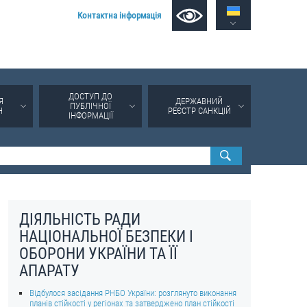
Контактна інформація
ДОСТУП ДО
Я
ДЕРЖАВНИЙ
ПУБЛІЧНОЇ
Н
РЕЄСТР САНКЦІЙ
ІНФОРМАЦІЇ
ДІЯЛЬНІСТЬ РАДИ
НАЦІОНАЛЬНОЇ БЕЗПЕКИ І
ОБОРОНИ УКРАЇНИ ТА ЇЇ
АПАРАТУ
Відбулося засідання РНБО України: розглянуто виконання
планів стійкості у регіонах та затверджено план стійкості