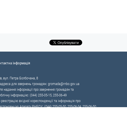
нтактна інформація
в, вул. Петра Болбочана, 8
 адреса для звернень громадян:
gromada@rnbo.gov.ua
я надання інформації про звернення громадян та
ублічну інформацію: (044) 255-05-15, 255-06-49
 реєстрацію вхідної кореспонденції та інформація про
еспонденцію Апарату РНБОУ: (044) 255-05-50, 255-06-34, 255-06-50
86 — «телефон довіри»
ії контрабанді та корупції на митниці