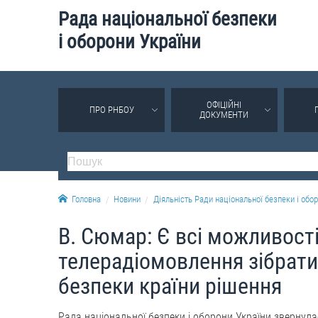
Рада національної безпеки
і оборони України
ОФІЦІЙНІ
ПРО РНБОУ
ДОКУМЕНТИ
Головна
Новини
Діяльність Ради національної безпеки і обор
В. Сюмар: Є всі можливост
телерадіомовлення зібратис
безпеки країни рішення
Рада національної безпеки і оборони України звернула