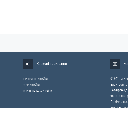
Корисні посилання
Ко
01601, м.Киї
ПРЕЗИДЕНТ УКРАЇНИ
Електронна
УРЯД УКРАЇНИ
Телефони дл
ВЕРХОВНА РАДА УКРАЇНИ
запити на п
Довідка про
вихідну кор
0-800-503-4
щодо протид