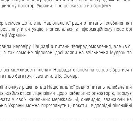
ційному просторі України. Про це сказала на брифінгу
ртаємося до членів Національної ради з питань телебачення і
 розглянути ситуацію, яка склалася в інформаційному просторі
пеці України».
вила недовіру Нацраді з питань телерадіомовлення, але «в.о.
, а так само не підписані досі заяви на звільнення Мудрак та
 є всі можливості членам Нацради станом на зараз зібратися і
статньо багато», - зазначила В. Сюмар.
їни очікує рішення від Національної ради з питань телебачення
да «займається ліцензіями щодо кабельних операторів, нормує
вати у своїх кабельних мережах». «І, очевидно, зважаючи на
 України, можна переглянути ці пакети і відповідні ліцензійні