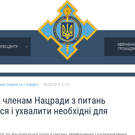
ЗВЕРНЕНН
ПРЕСЦЕНТР
ГРОМАДЯ
они України та її Апарату
06.03.2014, 21:21
і членам Нацради з питань
я і ухвалити необхідні для
ся до Національної ради з питань телебачення і радіомовлення