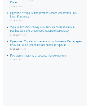
Києва
05.08.2026
19:52
Президент України представив нового Секретаря РНБО
Ігоря Клименка
04.08.2026
18:40
Україна посилює санкційний тиск на постачальників
російського військово-промислового комплексу
04.08.2026
10:06
Президент України призначив Ігоря Клименка Секретарем
Ради національної безпеки і оборони України
03.08.2026
17:40
Посилення тиску на агресора: підсумки липня
03.08.2026
11:50