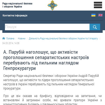
Рада національної безпеки
і оборони України
Контактна інформація
ПРО РНБОУ
Склад Ради національної безпеки і оборони України
Головна
Новини
Діяльність Ради національної безпеки і оборони України та її Апарату
Апарат Ради національної безпеки і оборони України
04.03.2014, 14:38
Правова основа діяльності Ради національної безпеки і оборони України
А. Парубій наголошує, що активісти
Історична довідка про діяльність Ради національної безпеки і оборони України
проголошення сепаратистських настроїв
перебувають під пильним наглядом
ОФІЦІЙНІ ДОКУМЕНТИ
Генпрокуратури
ПРЕСЦЕНТР
Секретар Ради національної безпеки і оборони України Андрій Парубій
наголошує, що активісти та лідери проголошення сепаратистських
Новини
настроїв в Україні перебувають під пильним наглядом Генеральної
прокуратури.
Drone Deals
Про це він сказав на брифінгу, відповідаючи на запитання, чи
Фотогалерея
встановлені й затримані особи, які зривали прапори України з
Відеогалерея
адміністративних будівель у південносхідних областях.