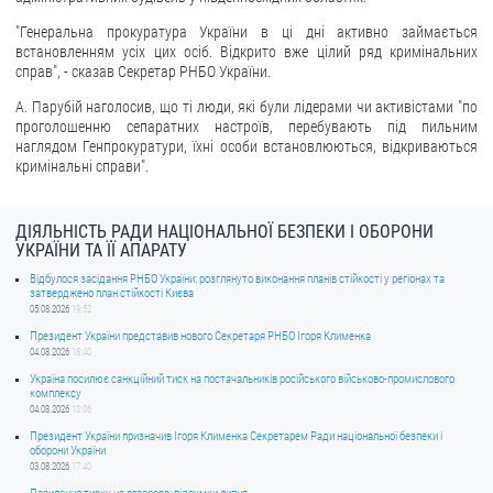
"Генеральна прокуратура України в ці дні активно займається
ЗВЕРНЕННЯ ГРОМАДЯН
встановленням усіх цих осіб. Відкрито вже цілий ряд кримінальних
справ", - сказав Секретар РНБО України.
Звернення громадян
А. Парубій наголосив, що ті люди, які були лідерами чи активістами "по
Електронне звернення
проголошенню сепаратних настроїв, перебувають під пильним
наглядом Генпрокуратури, їхні особи встановлюються, відкриваються
ДОСТУП ДО ПУБЛІЧНОЇ ІНФОРМАЦІЇ
кримінальні справи".
Організація доступу до публічної інформації
ДІЯЛЬНІСТЬ РАДИ НАЦІОНАЛЬНОЇ БЕЗПЕКИ І ОБОРОНИ
Запит на отримання публічної інформації
УКРАЇНИ ТА ЇЇ АПАРАТУ
Облік публічної інформації
Відбулося засідання РНБО України: розглянуто виконання планів стійкості у регіонах та
затверджено план стійкості Києва
Питання запобігання корупції
05.08.2026
19:52
Публічні закупівлі
Президент України представив нового Секретаря РНБО Ігоря Клименка
04.08.2026
18:40
Внутрішній аудит
Україна посилює санкційний тиск на постачальників російського військово-промислового
комплексу
ДЕРЖАВНИЙ РЕЄСТР САНКЦІЙ
04.08.2026
10:06
Президент України призначив Ігоря Клименка Секретарем Ради національної безпеки і
оборони України
03.08.2026
17:40