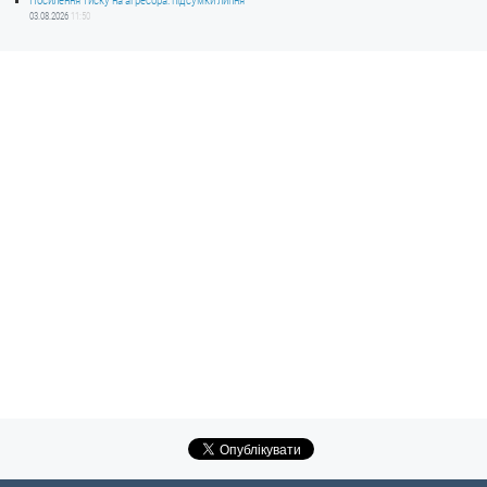
Посилення тиску на агресора: підсумки липня
03.08.2026
11:50