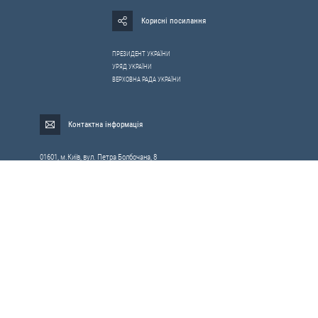
Корисні посилання
ПРЕЗИДЕНТ УКРАЇНИ
УРЯД УКРАЇНИ
ВЕРХОВНА РАДА УКРАЇНИ
Контактна інформація
01601, м.Київ, вул. Петра Болбочана, 8
Електронна адреса для звернень громадян:
gromada@rnbo.gov.ua
Телефони для надання інформації про звернення громадян та
запити на публічну інформацію: (044) 255-05-15, 255-06-49
Довідка про реєстрацію вхідної кореспонденції та інформація про
вихідну кореспонденцію Апарату РНБОУ: (044) 255-05-50, 255-06-34, 255-06-50
0-800-503-486 — «телефон довіри»
щодо протидії контрабанді та корупції на митниці
Слідкуй в соцмережах