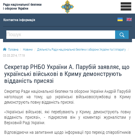
Рада національної безпеки
і оборони України
Контактна інформація
ПРО РНБОУ
Склад Ради національної безпеки і оборони України
Головна
Новини
Діяльність Ради національної безпеки і оборони України та її Апарату
Апарат Ради національної безпеки і оборони України
03.03.2014, 17:19
Правова основа діяльності Ради національної безпеки і оборони України
Секретар РНБО України А. Парубій заявляє, що
Історична довідка про діяльність Ради національної безпеки і оборони України
українські військові в Криму демонструють
відданість присязі
ОФІЦІЙНІ ДОКУМЕНТИ
Секретар Ради національної безпеки та оборони України Андрій Парубій
ПРЕСЦЕНТР
наголошує на тому, що українські військовослужбовці в Криму
демонструють повну відданість присязі.
Новини
«Українські військові, які перебувають у Криму, демонструють повну
Drone Deals
відданість присязі», - підкреслив він у коментарі журналістам у
Верховній Раді України.
Фотогалерея
Відповідаючи на запитання щодо інформації про перехід співробітників
Відеогалерея