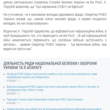
деяких регіональних управлінь Служби безпеки України на бік Росії, А.
Парубій зазначив, що "про керівників (УСБУ) не йдеться".
ЗВЕРНЕННЯ ГРОМАДЯН
На уточнення, чи є масовими випадки державної зради, Секретар РНБО
Звернення громадян
України сказав, що «немає ніякої масової зради, є окремі поодинокі
випадки, які ми локалізовуємо».
Електронне звернення
Водночас А. Парубій підкреслив, що відбувається інформаційна війна, в
ДОСТУП ДО ПУБЛІЧНОЇ ІНФОРМАЦІЇ
якій прикрашають тих, хто переходить на бік Росії . «В цій інформаційній
війні намагаються переконати, що російські війська зустрічають з
квітами», - заявив Секретар РНБО України. - "Це величезна війна, яка
Організація доступу до публічної інформації
ведеться проти нас".
Запит на отримання публічної інформації
Облік публічної інформації
ДІЯЛЬНІСТЬ РАДИ НАЦІОНАЛЬНОЇ БЕЗПЕКИ І ОБОРОНИ
Питання запобігання корупції
УКРАЇНИ ТА ЇЇ АПАРАТУ
Публічні закупівлі
Секретар РНБО України Ігор Клименко провів зустріч із міністром закордонних справ
Азербайджану Джейхуном Байрамовим
Внутрішній аудит
07.08.2026
10:03
Відбулося засідання РНБО України: розглянуто виконання планів стійкості у регіонах та
затверджено план стійкості Києва
ДЕРЖАВНИЙ РЕЄСТР САНКЦІЙ
05.08.2026
19:52
Президент України представив нового Секретаря РНБО Ігоря Клименка
04.08.2026
18:40
Україна посилює санкційний тиск на постачальників російського військово-промислового