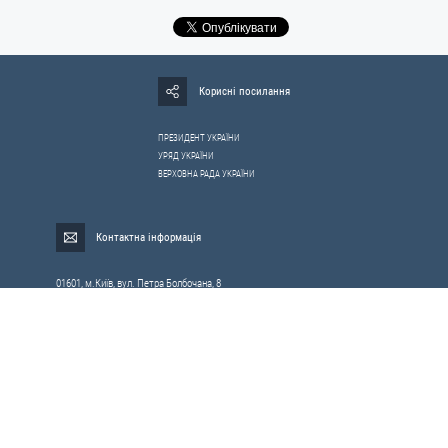
Корисні посилання
ПРЕЗИДЕНТ УКРАЇНИ
УРЯД УКРАЇНИ
ВЕРХОВНА РАДА УКРАЇНИ
Контактна інформація
01601, м.Київ, вул. Петра Болбочана, 8
Електронна адреса для звернень громадян:
gromada@rnbo.gov.ua
Телефони для надання інформації про звернення громадян та
запити на публічну інформацію: (044) 255-05-15, 255-06-49
Довідка про реєстрацію вхідної кореспонденції та інформація про
вихідну кореспонденцію Апарату РНБОУ: (044) 255-05-50, 255-06-34, 255-06-50
0-800-503-486 — «телефон довіри»
щодо протидії контрабанді та корупції на митниці