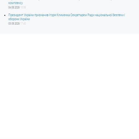
комплексу
04.08.2026
10:06
Президент України призначив Ігоря Клименка Секретарем Ради національної безпеки і
оборони України
03.08.2026
17:40