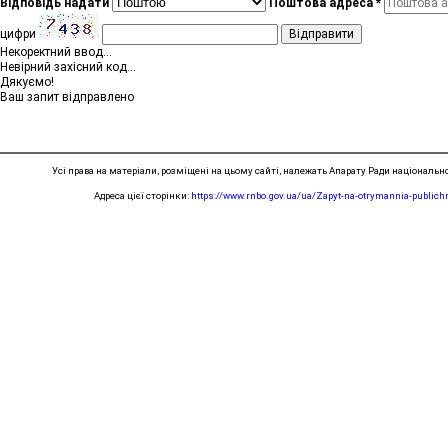
Відповідь надати
Поштова адреса
*
цифри
Некоректний ввод...
Невірний захісний код...
Дякуємо!
Ваш запит відправлено
Усі права на матеріали, розміщені на цьому сайті, належать Апарату Ради національно
Адреса цієї сторінки:
https://www.rnbo.gov.ua/ua/Zapyt-na-otrymannia-publichn