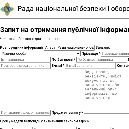
Рада національної безпеки і обор
Запит на отримання публічної інформац
*
— поля, обв'язкові для заповнення.
Розпорядник інформації
Заявник
Прізвище
*
По батькові
*
E-mail
*
Конта
Предмет запиту
*
Прошу надати відповідь у визначений законом термін.