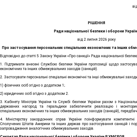
ві
РІШЕННЯ
Ради національної безпеки і оборони Украї
від 2 липня 2026 року
Про застосування персональних спеціальних економічних та інших обме
Відповідно до статті 5 Закону України «Про санкції» Рада національної безпек
1. Підтримати внесені Службою безпеки України пропозиції щодо застосув
економічних та інших обмежувальних заходів (санкцій).
2. Застосувати персональні спеціальні економічні та інші обмежувальні заходи 
1) фізичних осіб згідно з додатком 1;
2) юридичних осіб згідно з додатком 2.
3. Кабінету Міністрів України та Службі безпеки України разом з Націонал
державних нагород та геральдики забезпечити реалізацію і моніторин
спеціальних економічних та інших обмежувальних заходів (санкцій), передбач
4. Міністерству закордонних справ України поінформувати компетентні
Сполучених Штатів Америки та інших держав про застосування санкцій і по
запровадження аналогічних обмежувальних заходів.
Секретар Ради національної безпеки і оборони України Р.УМЄРОВ