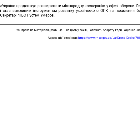
«Україна продовжує розширювати міжнародну кооперацію у сфері оборони. Dro
і стає важливим інструментом розвитку українського ОПК та посилення бе
Секретар РНБО Рустем Умєров.
Усі права на матеріали, розміщені на цьому сайті, належать Апарату Ради національно
Адреса цієї сторінки:
https://www.rnbo.gov.ua/ua/Drone-Deals/76