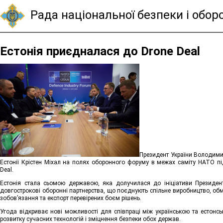
Рада національної безпеки і обор
Естонія приєдналася до Drone Deal
Президент України Володимир
Естонії Крістен Міхал на полях оборонного форуму в межах саміту НАТО пі
Deal.
Естонія стала сьомою державою, яка долучилася до ініціативи Президен
довгострокові оборонні партнерства, що поєднують спільне виробництво, обмі
зобов’язання та експорт перевірених боєм рішень.
Угода відкриває нові можливості для співпраці між українською та естонс
розвитку сучасних технологій і зміцнення безпеки обох держав.