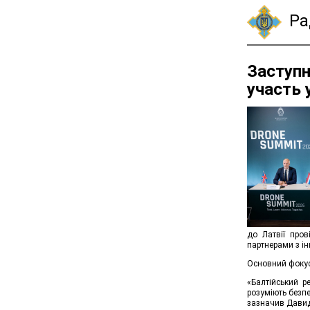
Рад
Заступн
участь 
до Латвії пров
партнерами з ін
Основний фокус 
«Балтійський р
розуміють безпе
зазначив Дави