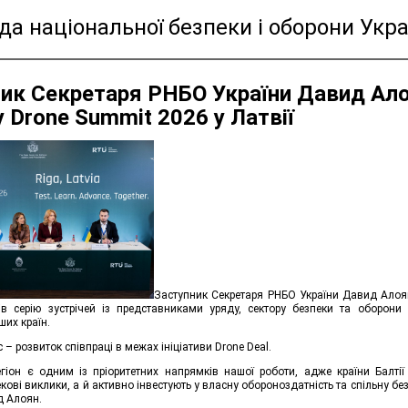
а національної безпеки і оборони Укра
ик Секретаря РНБО України Давид Ал
у Drone Summit 2026 у Латвії
Заступник Секретаря РНБО України Давид Алоян
ів серію зустрічей із представниками уряду, сектору безпеки та оборони 
ших країн.
– розвиток співпраці в межах ініціативи Drone Deal.
егіон є одним із пріоритетних напрямків нашої роботи, адже країни Балті
кові виклики, а й активно інвестують у власну обороноздатність та спільну бе
д Алоян.