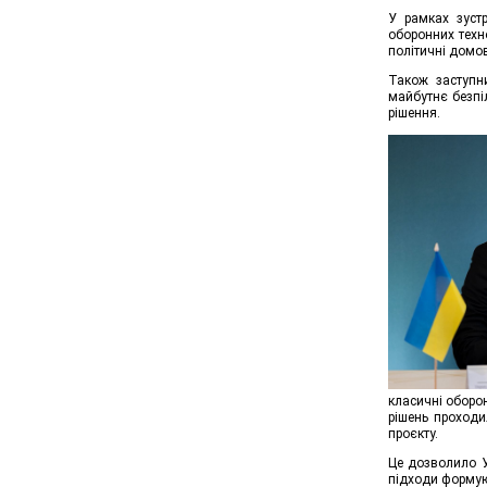
У рамках зустр
оборонних техн
політичні домов
Також заступн
майбутнє безпіл
рішення.
класичні оборон
рішень проходи
проєкту.
Це дозволило Ук
підходи формуют