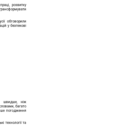
праці, розвитку
 трансформувати
сії обговорили
ацій у безпекові
я швидше, ніж
 словами, багато
лише погодження
кі технології та