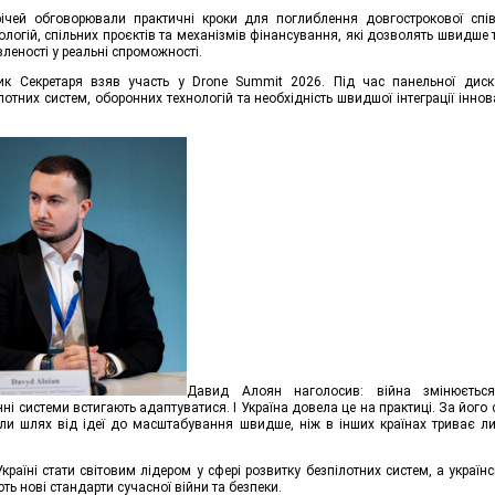
ічей обговорювали практичні кроки для поглиблення довгострокової спів
ологій, спільних проєктів та механізмів фінансування, які дозволять швидше
леності у реальні спроможності.
ик Секретаря взяв участь у Drone Summit 2026. Під час панельної диску
отних систем, оборонних технологій та необхідність швидшої інтеграції іннов
Давид Алоян наголосив: війна змінюєтьс
ні системи встигають адаптуватися. І Україна довела це на практиці. За його
ли шлях від ідеї до масштабування швидше, ніж в інших країнах триває 
раїні стати світовим лідером у сфері розвитку безпілотних систем, а українсь
ь нові стандарти сучасної війни та безпеки.