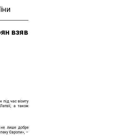
їни
оян взяв
 під час візиту
Латвії, а також
ї не лише добре
зпеку Європи», –